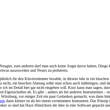
 Neugier, zum anderen darf man auch keine Angst davor haben, Dinge k
n etwas auszuweiten und Neues zu probieren.
jährlich für den Klavierstimmer bezahle, in diesem Jahr in ein bissch
gs nicht, ein bisschen Ahnung sollte man schon auch mitbringen, und da
 die ich im Detail hier gar nicht eingehen will. Kurz kann man sagen, d
d Eigenschaften ab. Es gibt – anders als bei anderen Instrumenten – n
in Würzburg, vor einiger Zeit ein paar Gedanken gemacht, was dann hin
opie
dann kleiner ist als bei einem verstimmten Instrument. Das Prinzip fu
iker so sind hat Haye Hinrichsen die Idee in eine Software gepackt und