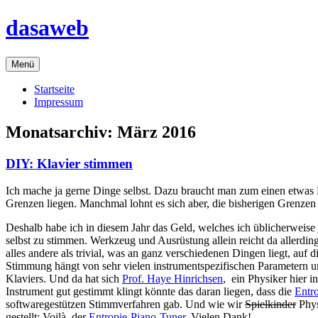
Zum
dasaweb
Inhalt
springen
Menü
Startseite
Impressum
Monatsarchiv:
März 2016
DIY: Klavier stimmen
Ich mache ja gerne Dinge selbst. Dazu braucht man zum einen etwas
Grenzen liegen. Manchmal lohnt es sich aber, die bisherigen Grenze
Deshalb habe ich in diesem Jahr das Geld, welches ich üblicherweise 
selbst zu stimmen. Werkzeug und Ausrüstung allein reicht da allerdin
alles andere als trivial, was an ganz verschiedenen Dingen liegt, auf
Stimmung hängt von sehr vielen instrumentspezifischen Parametern un
Klaviers. Und da hat sich
Prof. Haye Hinrichsen
, ein Physiker hier 
Instrument gut gestimmt klingt könnte das daran liegen, dass die
Entr
softwaregestützen Stimmverfahren gab. Und wie wir
Spielkinder
Phys
gestellt: Voilà, der
Entropie-Piano-Tuner
. Vielen Dank!