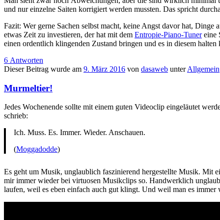
Man sieht zwar noch Abweichungen, aber die sind wirklich minimal 
und nur einzelne Saiten korrigiert werden mussten. Das spricht durc
Fazit: Wer gerne Sachen selbst macht, keine Angst davor hat, Dinge au
etwas Zeit zu investieren, der hat mit dem
Entropie-Piano-Tuner
eine 
einen ordentlich klingenden Zustand bringen und es in diesem halten 
6 Antworten
Dieser Beitrag wurde am
9. März 2016
von
dasaweb
unter
Allgemein
Murmeltier!
Jedes Wochenende sollte mit einem guten Videoclip eingeläutet werden
schrieb:
Ich. Muss. Es. Immer. Wieder. Anschauen.
(
Moggadodde
)
Es geht um Musik, unglaublich faszinierend hergestellte Musik. Mit 
mir immer wieder bei virtuosen Musikclips so. Handwerklich unglaubli
laufen, weil es eben einfach auch gut klingt. Und weil man es immer