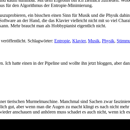
und kaum stimmbar. Mit dem Ergebnis bin ich ziemlich zufrieden. Wob
haus für den Algorithmus der Entropie-Minimierung.
szuprobieren, ein bisschen einen Sinn für Musik und die Physik dahinte
Software an der Hand, die das Klavier vielleicht nicht mit so viel Chara
kann. Mehr braucht man als Hobbypianist eigentlich nicht.
veröffentlicht. Schlagwörter:
Entropie
,
Klavier
,
Musik
,
Physik
,
Stimm
. Ich hatte einen in der Pipeline und wollte ihn jetzt bloggen, aber d
einer tierischen Murmelmaschine. Manchmal sind Sachen zwar faszinieren
ch gut, aber wenn man die Augen zu macht klingt es nach nicht mehr vi
 wieder anschauen und anhören muss schadet es auch nicht, wenn ich es