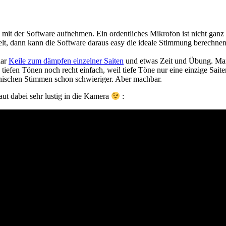
mit der Software aufnehmen. Ein ordentliches Mikrofon ist nicht ganz
, dann kann die Software daraus easy die ideale Stimmung berechnen. 
aar
Keile zum dämpfen einzelner Saiten
und etwas Zeit und Übung. Man si
iefen Tönen noch recht einfach, weil tiefe Töne nur eine einzige Sait
nischen Stimmen schon schwieriger. Aber machbar.
ut dabei sehr lustig in die Kamera
: