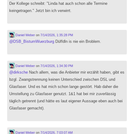
Der Kollege schreibt: "Linda hat auch schon alle Termine
keingetragen." Jetzt bin ich verwirrt.
Daniel Weber
on
7/14/2026, 1:35:28 PM
@
DSB_BistumWuerzburg
Düffdln is nie ein Broblem.
Daniel Weber
on
7/14/2026, 1:34:30 PM
@
dirksche
Nach allem, was die Anbieter mir erzählt haben, gibt es
bzgl. Zwangstrennung keinen Unterschied zwischen DSL und
Glasfaser. Und es hat mich schon lange gestört. Hab daher die
Umstellung zu Glasfaser genutzt. 1&1 hat bei mir zuverlässig
täglich getrennt (und hätte es laut eigener Aussage eben auch bei
Glasfaser gemacht).
Daniel Weber
on
7/14/2026, 7:03:07 AM