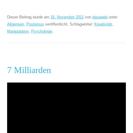
Dieser Beitrag wurde am
16. November 2011
von
dasaweb
unter
Allgemein
,
Posterous
veröffentlicht. Schlagwörter:
Kreativität
,
Manipulation
,
Psychologie
.
7 Milliarden