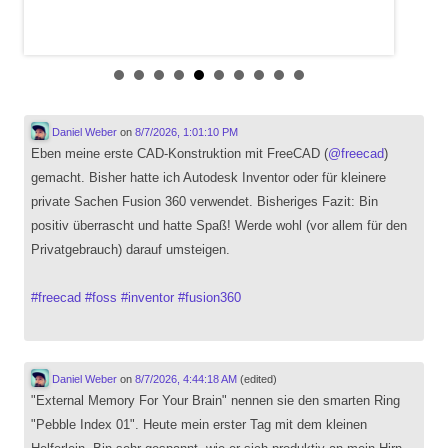
Daniel Weber
on
8/7/2026, 1:01:10 PM
Eben meine erste CAD-Konstruktion mit FreeCAD (
@
freecad
)
gemacht. Bisher hatte ich Autodesk Inventor oder für kleinere
private Sachen Fusion 360 verwendet. Bisheriges Fazit: Bin
positiv überrascht und hatte Spaß! Werde wohl (vor allem für den
Privatgebrauch) darauf umsteigen.
#
freecad
#
foss
#
inventor
#
fusion360
Daniel Weber
on
8/7/2026, 4:44:18 AM
(edited)
"External Memory For Your Brain" nennen sie den smarten Ring
"Pebble Index 01". Heute mein erster Tag mit dem kleinen