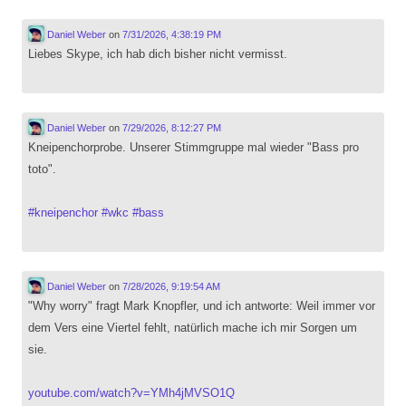
Daniel Weber
on
7/31/2026, 4:38:19 PM
Liebes Skype, ich hab dich bisher nicht vermisst.
Daniel Weber
on
7/29/2026, 8:12:27 PM
Kneipenchorprobe. Unserer Stimmgruppe mal wieder "Bass pro
toto".
#
kneipenchor
#
wkc
#
bass
Daniel Weber
on
7/28/2026, 9:19:54 AM
"Why worry" fragt Mark Knopfler, und ich antworte: Weil immer vor
dem Vers eine Viertel fehlt, natürlich mache ich mir Sorgen um
sie.
youtube.com/watch?v=YMh4jMVSO1Q