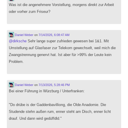
Was ist die angenehmere Vorstellung, morgens direkt zur Arbeit
oder vorher zum Friseur?
Daniel Weber
on
7/14/2026, 6:08:47 AM
@
dirksche
Sehr lange super zufrieden gewesen bei 1&1. Mit
Umstellung auf Glasfaser zur Telekom gewechselt, weil mich die
Zwangstrennung genervt hat. Ist aber für >99% der Leute kein
Problem.
Daniel Weber
on
7/13/2026, 5:28:46 PM
Bei einer Führung in Würzburg / Unterfranken:
"Do drübe is der Gaddenbavilliong, die Olde Anadomie. Die
Studende stehn außen rum, enner steht am Disch, enner licht
drauf. Und dann wird gedüffdld."