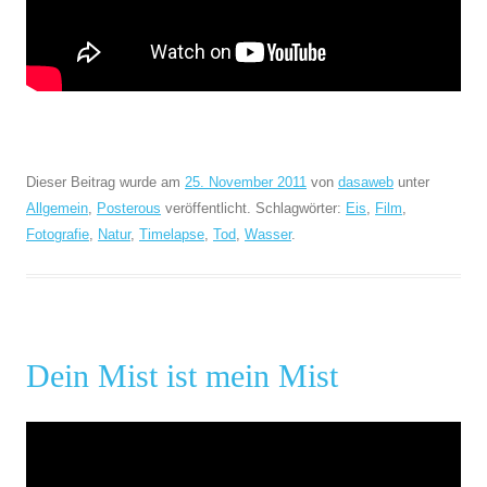
Dieser Beitrag wurde am
25. November 2011
von
dasaweb
unter
Allgemein
,
Posterous
veröffentlicht. Schlagwörter:
Eis
,
Film
,
Fotografie
,
Natur
,
Timelapse
,
Tod
,
Wasser
.
Dein Mist ist mein Mist