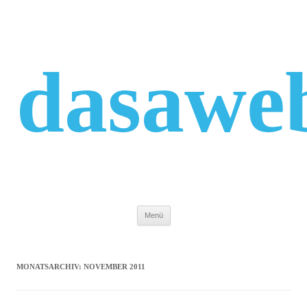
Zum
Inhalt
springen
dasawe
Menü
MONATSARCHIV:
NOVEMBER 2011