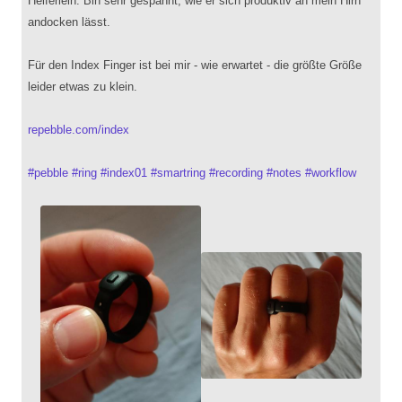
Helferlein. Bin sehr gespannt, wie er sich produktiv an mein Hirn
andocken lässt.
Für den Index Finger ist bei mir - wie erwartet - die größte Größe
leider etwas zu klein.
repebble.com/index
#
pebble
#
ring
#
index01
#
smartring
#
recording
#
notes
#
workflow