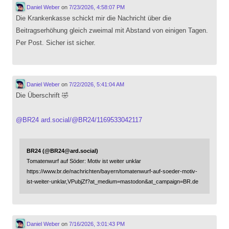
Daniel Weber
on
7/23/2026, 4:58:07 PM
Die Krankenkasse schickt mir die Nachricht über die
Beitragserhöhung gleich zweimal mit Abstand von einigen Tagen.
Per Post. Sicher ist sicher.
Daniel Weber
on
7/22/2026, 5:41:04 AM
Die Überschrift 🤣
@
BR24
ard.social/@BR24/1169533042117
BR24 (@BR24@ard.social)
Tomatenwurf auf Söder: Motiv ist weiter unklar
https://www.br.de/nachrichten/bayern/tomatenwurf-auf-soeder-motiv-
ist-weiter-unklar,VPubjZf?at_medium=mastodon&at_campaign=BR.de
Daniel Weber
on
7/16/2026, 3:01:43 PM