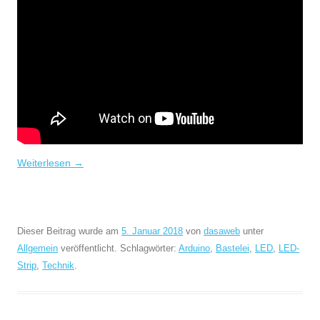
Weiterlesen
→
Dieser Beitrag wurde am
5. Januar 2018
von
dasaweb
unter
Allgemein
veröffentlicht. Schlagwörter:
Arduino
,
Bastelei
,
LED
,
LED-
Strip
,
Technik
.