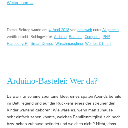
Weiterlesen
→
Dieser Beitrag wurde am
4. April 2018
von
dasaweb
unter
Allgemein
veröffentlicht. Schlagwörter:
Arduino
,
Bastelei
,
Computer
,
PHP
,
Raspberry Pi
,
Smart Device
,
Waschmaschine
,
Wemos D1 mini
.
Arduino-Bastelei: Wer da?
Es war nur so eine spontane Idee, eines späten Abends bereits
im Bett liegend und auf die Rückkehr eines der streunenden
Kinder wartend geboren: Wie wäre es, wenn man zuhause
sehr einfach sehen könnte, welches Familienmitglied sich noch
bzw. schon zuhause befindet und welches nicht? Nicht, dass