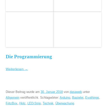
Die Programmierung
Weiterlesen
→
Dieser Beitrag wurde am
30. Januar 2018
von
dasaweb
unter
Allgemein
veröffentlicht. Schlagwörter:
Arduino
,
Bastelei
,
Evothings
,
FritzBox
,
Holz
,
LED-Strip
,
Technik
,
Überwachung
.