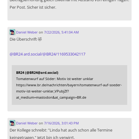
Per Post. Sicher ist sicher.
Daniel Weber
on
7/22/2026, 5:41:04 AM
Die Überschrift 🤣
@
BR24
ard.social/@BR24/1169533042117
BR24 (@BR24@ard.social)
Tomatenwurf auf Söder: Motiv ist weiter unklar
https://www.br.de/nachrichten/bayern/tomatenwurf-auf-soeder-
motiv-ist-weiter-unklar,VPubjZf?
at_medium=mastodon&at_campaign=BR.de
Daniel Weber
on
7/16/2026, 3:01:43 PM
Der Kollege schreibt: "Linda hat auch schon alle Termine
keingetragen." Jetzt bin ich verwirrt.