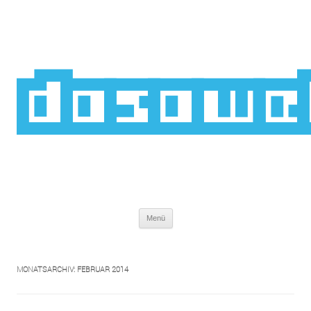
Zum
Inhalt
springen
dasawe
Menü
MONATSARCHIV:
FEBRUAR 2014