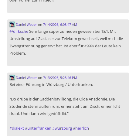
oder vorher zum Friseur?
Daniel Weber
on
7/14/2026, 6:08:47 AM
@
dirksche
Sehr lange super zufrieden gewesen bei 1&1. Mit
Umstellung auf Glasfaser zur Telekom gewechselt, weil mich die
Zwangstrennung genervt hat. Ist aber für >99% der Leute kein
Problem.
Daniel Weber
on
7/13/2026, 5:28:46 PM
Bei einer Führung in Würzburg / Unterfranken:
"Do drübe is der Gaddenbavilliong, die Olde Anadomie. Die
Studende stehn außen rum, enner steht am Disch, enner licht
drauf. Und dann wird gedüffdld."
#
dialekt
#
unterfranken
#
würzburg
#
herrlich