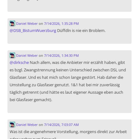
Daniel Weber
on
7/14/2026, 1:35:28 PM
@
DSB_BistumWuerzburg
Düffdln is nie ein Broblem.
Daniel Weber
on
7/14/2026, 1:34:30 PM
@
dirksche
Nach allem, was die Anbieter mir erzählt haben, gibt
es bzgl. Zwangstrennung keinen Unterschied zwischen DSL und
Glasfaser. Und es hat mich schon lange gestört. Hab daher die
Umstellung zu Glasfaser genutzt. 1&1 hat bei mir zuverlässig
täglich getrennt (und hätte es laut eigener Aussage eben auch
bei Glasfaser gemacht).
Daniel Weber
on
7/14/2026, 7:03:07 AM
Was ist die angenehmere Vorstellung, morgens direkt zur Arbeit