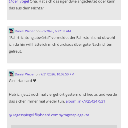
@
der_vogel
Oha. Hat sich das irgendwie angedeutet oder kann
das aus dem Nichts?
Daniel Weber
on
8/3/2026, 6:22:03 AM
"Fahrtrichtung abwärts!" vermeldet der Fahrstuhl, und obwohl
ich da hin will hätte ich mich durchaus über gute Nachrichten
gefreut.
Daniel Weber
on
7/31/2026, 10:08:50 PM
Glen Hansard 🖤
Hab ich jetzt nochmal viel gehört gestern und heute, und werde
das sicher immer mal wieder tun.
album.link/i/254347531
@
Tagesspiegel
flipboard.com/@tagesspiegel/ta