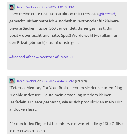
Daniel Weber
on
8/7/2026, 1:01:10 PM
Eben meine erste CAD-Konstruktion mit FreeCAD (
@
freecad
)
gemacht. Bisher hatte ich Autodesk Inventor oder für kleinere
private Sachen Fusion 360 verwendet. Bisheriges Fazit: Bin
positiv überrascht und hatte Spaß! Werde wohl (vor allem für
den Privatgebrauch) darauf umsteigen.
#
freecad
#
foss
#
inventor
#
fusion360
Daniel Weber
on
8/7/2026, 4:44:18 AM
(edited)
"External Memory For Your Brain" nennen sie den smarten Ring
"Pebble Index 01". Heute mein erster Tag mit dem kleinen
Helferlein. Bin sehr gespannt, wie er sich produktiv an mein Hirn
andocken lässt.
Für den Index Finger ist bei mir - wie erwartet - die größte Größe
leider etwas zu klein.