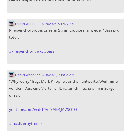
Liebes Skype, ich hab dich bisher nicht vermisst.
Daniel Weber
on
7/29/2026, 8:12:27 PM
Kneipenchorprobe. Unserer Stimmgruppe mal wieder "Bass pro
toto".
#
kneipenchor
#
wkc
#
bass
Daniel Weber
on
7/28/2026, 9:19:54 AM
"Why worry" fragt Mark Knopfler, und ich antworte: Weil immer
vor dem Vers eine Viertel fehlt, natürlich mache ich mir Sorgen
um sie.
youtube.com/watch?v=YMh4jMVSO1Q
#
musik
#
rhythmus