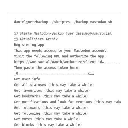
USER_PART="${ACCOUNT%@*}"

INSTANCE_PART="${ACCOUNT#*@}"

STAMP="$(date +%Y-%m-%d_%H%M%S)"

daniel@netzbackup:~/skripte$ ./backup-mastodon.sh

WORKDIR="$BACKUP_BASE_DIR/workingdir"

ZIPFILE="$BACKUP_BASE_DIR/mastodon-${STAMP}.zip"

📦 Starte Mastodon-Backup fuer dasaweb@wue.social

🗂️ Aktualisiere Archiv

mkdir -p "$WORKDIR"

Registering app

cd "$WORKDIR"

This app needs access to your Mastodon account.

Visit the following URL and authorize the app:

if ! command -v mastodon-archive >/dev/null 2>&1; then

https://wue.social/oauth/authorize?client_id=............
  echo "❌ Fehler: mastodon-archive ist nicht im PATH." >&
Then paste the access token here:

  exit 1

_0...................................ciI

fi

Get user info

Get all statuses (this may take a while)

if ! command -v zip >/dev/null 2>&1; then

Get favourites (this may take a while)

  echo "❌ Fehler: zip ist nicht installiert." >&2

Get bookmarks (this may take a while)

  exit 1

Get notifications and look for mentions (this may take a 
fi

Get followers (this may take a while)

Get following (this may take a while)

ma() {

Get mutes (this may take a while)

  if (( QUIET == 1 )); then

Get blocks (this may take a while)

    mastodon-archive --quiet "$@"
