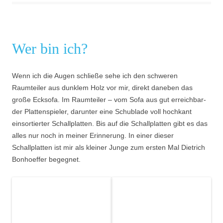
# ma media --collection favourites --suppress-errors "$AC
log "📝 Erzeuge Text-Exporte"

ma text "$ACCOUNT" > "$WORKDIR/${INSTANCE_PART}.user.${US
ma text --reverse "$ACCOUNT" > "$WORKDIR/${INSTANCE_PART}
Wer bin ich?
ma text --collection favourites "$ACCOUNT" > "$WORKDIR/${
ma text --collection favourites --reverse "$ACCOUNT" > "$
ma text --collection bookmarks "$ACCOUNT" > "$WORKDIR/${I
Wenn ich die Augen schließe sehe ich den schweren
ma text --collection bookmarks --reverse "$ACCOUNT" > "$W
Raumteiler aus dunklem Holz vor mir, direkt daneben das
ma text --collection mentions "$ACCOUNT" > "$WORKDIR/${IN
große Ecksofa. Im Raumteiler – vom Sofa aus gut erreichbar-
ma text --collection mentions --reverse "$ACCOUNT" > "$WO
der Plattenspieler, darunter eine Schublade voll hochkant
log "🌐 Erzeuge HTML"

einsortierter Schallplatten. Bis auf die Schallplatten gibt es das
ma html --toots-per-page "$TOOTS_PER_PAGE" "$ACCOUNT"

alles nur noch in meiner Erinnerung. In einer dieser
ma html --collection favourites --toots-per-page "$TOOTS_
Schallplatten ist mir als kleiner Junge zum ersten Mal Dietrich
Bonhoeffer begegnet.
log "📊 Erzeuge Report"

{

  echo "# report ($(date --iso-8601=seconds))"

  ma report --all --top -1 "$ACCOUNT"

} > "$WORKDIR/${INSTANCE_PART}.user.${USER_PART}.report.t
log "👥 Versuche Zusatzlisten"
