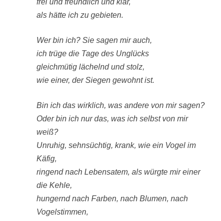
frei und freundlich und klar,
EOT

als hätte ich zu gebieten.
log "🗜️ Packe ZIP: $ZIPFILE"

(

Wer bin ich? Sie sagen mir auch,
  cd "$BACKUP_BASE_DIR"

ich trüge die Tage des Unglücks
  zip -qr "$ZIPFILE" "$WORKDIR"

)

gleichmütig lächelnd und stolz,
wie einer, der Siegen gewohnt ist.
log "✅ Fertig: $ZIPFILE"

Bin ich das wirklich, was andere von mir sagen?
Oder bin ich nur das, was ich selbst von mir
weiß?
Unruhig, sehnsüchtig, krank, wie ein Vogel im
Käfig,
ringend nach Lebensatem, als würgte mir einer
die Kehle,
hungernd nach Farben, nach Blumen, nach
Vogelstimmen,