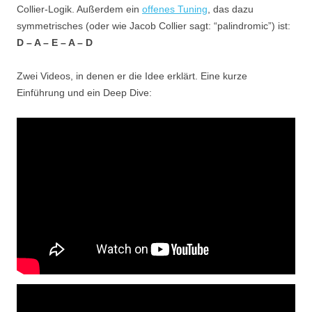
Collier-Logik. Außerdem ein
offenes Tuning
, das dazu
symmetrisches (oder wie Jacob Collier sagt: “palindromic”) ist:
D – A – E – A – D
Zwei Videos, in denen er die Idee erklärt. Eine kurze
Einführung und ein Deep Dive: