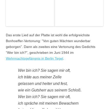
for cmd in allowlist followers following mutuals; do

  if ma "$cmd" "$ACCOUNT" > "$WORKDIR/${INSTANCE_PART}.us
    :

  else

    rm -f "$WORKDIR/${INSTANCE_PART}.user.${USER_PART}.${
  fi

done

Das erste Lied auf der Platte ist wohl die erfolgreichste
Bonhoeffer-Vertonung: “Von guten Mächten wunderbar
cat > "$WORKDIR/README-backup.txt" <<EOT

geborgen”. Dann als zweites eine Vertonung des Gedichts
📦 Mastodon-Backup

“Wer bin ich?”, geschrieben im Juni 1944 im
Account: $ACCOUNT

Erstellt: $(date --iso-8601=seconds)

Wehrmachtsgefängnis in Berlin Tegel
.
Quelle: mastodon-archive

Wer bin ich? Sie sagen mir oft,
Enthalten:

ich träte aus meiner Zelle
- JSON-Archiv(e)

- heruntergeladene Medien für statuses/favourites/bookmar
gelassen und heiter und fest,
- Text-Exporte (normal + reverse)

wie ein Gutsherr aus seinem Schloß.
- HTML-Exporte

- Report

Wer bin ich? Sie sagen mir oft,
- ggf. Zusatzlisten

ich spräche mit meinen Bewachern
- Token-/Secret-Dateien
