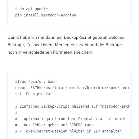
sudo apt update

Damit habe ich mir dann ein Backup-Script gebaut, welches
Beiträge, Follow-Listen, Medien etc. zieht und die Beiträge
noch in verschiedenen Formaten speichert:
#!/usr/bin/env bash

export PATH="/usr/local/bin:/usr/bin:/bin:/home/daniel/.l
set -Eeuo pipefail

# Einfaches Backup-Script basiernd auf "mastodon-archive"
# 

# - optional: quiet-run fuer Crontab via -q/--quiet

# - nur Fehler gehen auf STDERR raus

# - Token/Secret-Dateien bleiben im ZIP enthalten
