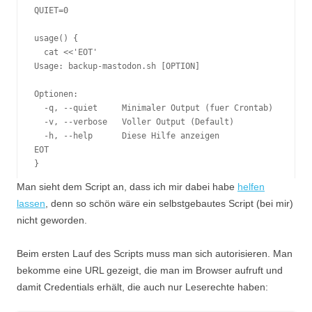
QUIET=0

usage() {

  cat <<'EOT'

Usage: backup-mastodon.sh [OPTION]

Optionen:

  -q, --quiet     Minimaler Output (fuer Crontab)

  -v, --verbose   Voller Output (Default)

  -h, --help      Diese Hilfe anzeigen

EOT

}

Man sieht dem Script an, dass ich mir dabei habe
helfen
while [[ $# -gt 0 ]]; do

lassen
, denn so schön wäre ein selbstgebautes Script (bei mir)
  case "$1" in

nicht geworden.
    -q|--quiet)

      QUIET=1

      ;;

Beim ersten Lauf des Scripts muss man sich autorisieren. Man
    -v|--verbose)

bekomme eine URL gezeigt, die man im Browser aufruft und
      QUIET=0

damit Credentials erhält, die auch nur Leserechte haben:
      ;;

    -h|--help)
