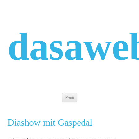
Zum
Inhalt
springen
dasawe
Menü
Diashow mit Gaspedal