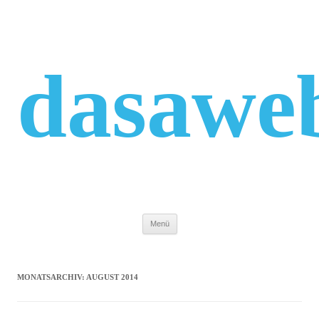
Zum
Inhalt
springen
dasawe
Menü
MONATSARCHIV:
AUGUST 2014