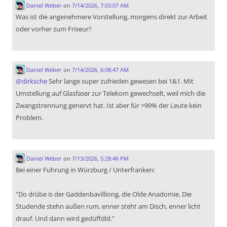
Daniel Weber
on
7/14/2026, 7:03:07 AM
Was ist die angenehmere Vorstellung, morgens direkt zur Arbeit
oder vorher zum Friseur?
Daniel Weber
on
7/14/2026, 6:08:47 AM
@
dirksche
Sehr lange super zufrieden gewesen bei 1&1. Mit
Umstellung auf Glasfaser zur Telekom gewechselt, weil mich die
Zwangstrennung genervt hat. Ist aber für >99% der Leute kein
Problem.
Daniel Weber
on
7/13/2026, 5:28:46 PM
Bei einer Führung in Würzburg / Unterfranken:
"Do drübe is der Gaddenbavilliong, die Olde Anadomie. Die
Studende stehn außen rum, enner steht am Disch, enner licht
drauf. Und dann wird gedüffdld."