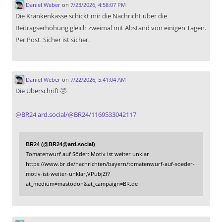
Daniel Weber
on
7/23/2026, 4:58:07 PM
Die Krankenkasse schickt mir die Nachricht über die
Beitragserhöhung gleich zweimal mit Abstand von einigen Tagen.
Per Post. Sicher ist sicher.
Daniel Weber
on
7/22/2026, 5:41:04 AM
Die Überschrift 🤣
@
BR24
ard.social/@BR24/1169533042117
BR24 (@BR24@ard.social)
Tomatenwurf auf Söder: Motiv ist weiter unklar
https://www.br.de/nachrichten/bayern/tomatenwurf-auf-soeder-
motiv-ist-weiter-unklar,VPubjZf?
at_medium=mastodon&at_campaign=BR.de