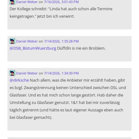
Daniel Weber
on
7/16/2026, 3:01:43 PM
Der Kollege schreibt: "Linda hat auch schon alle Termine
keingetragen." Jetzt bin ich verwirrt.
Daniel Weber
on
7/14/2026, 1:35:28 PM
@
DSB_BistumWuerzburg
Düffdln is nie ein Broblem.
Daniel Weber
on
7/14/2026, 1:34:30 PM
@
dirksche
Nach allem, was die Anbieter mir erzählt haben, gibt
es bzgl. Zwangstrennung keinen Unterschied zwischen DSL und
Glasfaser. Und es hat mich schon lange gestört. Hab daher die
Umstellung zu Glasfaser genutzt. 1&1 hat bei mir zuverlässig
täglich getrennt (und hätte es laut eigener Aussage eben auch
bei Glasfaser gemacht).