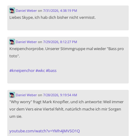
Daniel Weber
on
7/31/2026, 4:38:19 PM
Liebes Skype, ich hab dich bisher nicht vermisst.
Daniel Weber
on
7/29/2026, 8:12:27 PM
Kneipenchorprobe. Unserer Stimmgruppe mal wieder "Bass pro
toto".
#
kneipenchor
#
wkc
#
bass
Daniel Weber
on
7/28/2026, 9:19:54 AM
"Why worry" fragt Mark Knopfler, und ich antworte: Weil immer
vor dem Vers eine Viertel fehlt, natürlich mache ich mir Sorgen
um sie.
youtube.com/watch?v=YMh4jMVSO1Q