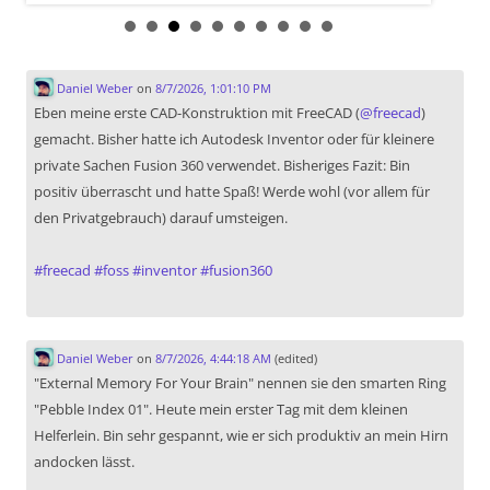
Daniel Weber
on
8/7/2026, 1:01:10 PM
Eben meine erste CAD-Konstruktion mit FreeCAD (
@
freecad
)
gemacht. Bisher hatte ich Autodesk Inventor oder für kleinere
private Sachen Fusion 360 verwendet. Bisheriges Fazit: Bin
positiv überrascht und hatte Spaß! Werde wohl (vor allem für
den Privatgebrauch) darauf umsteigen.
#
freecad
#
foss
#
inventor
#
fusion360
Daniel Weber
on
8/7/2026, 4:44:18 AM
(edited)
"External Memory For Your Brain" nennen sie den smarten Ring
"Pebble Index 01". Heute mein erster Tag mit dem kleinen
Helferlein. Bin sehr gespannt, wie er sich produktiv an mein Hirn
andocken lässt.