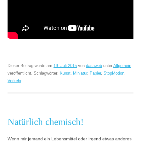
Dieser Beitrag wurde am
19. Juli 2015
von
dasaweb
unter
Allgemein
veröffentlicht. Schlagwörter:
Kunst
,
Miniatur
,
Papier
,
StopMotion
,
Verkehr
.
Natürlich chemisch!
Wenn mir jemand ein Lebensmittel oder irgend etwas anderes