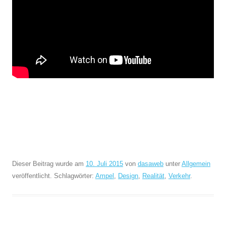
Dieser Beitrag wurde am
10. Juli 2015
von
dasaweb
unter
Allgemein
veröffentlicht. Schlagwörter:
Ampel
,
Design
,
Realität
,
Verkehr
.