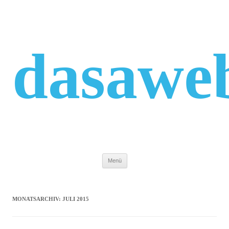
Zum
Inhalt
springen
dasawe
Menü
MONATSARCHIV:
JULI 2015