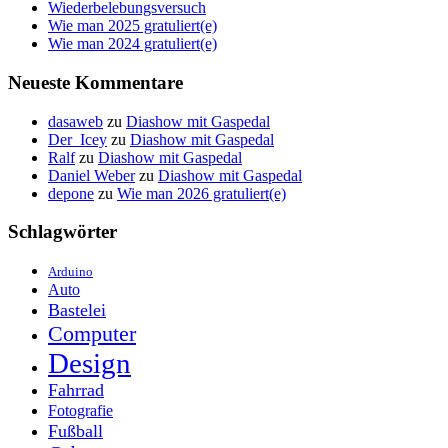
Wiederbelebungsversuch
Wie man 2025 gratuliert(e)
Wie man 2024 gratuliert(e)
Neueste Kommentare
dasaweb
zu
Diashow mit Gaspedal
Der_Icey
zu
Diashow mit Gaspedal
Ralf
zu
Diashow mit Gaspedal
Daniel Weber
zu
Diashow mit Gaspedal
depone
zu
Wie man 2026 gratuliert(e)
Schlagwörter
Arduino
Auto
Bastelei
Computer
Design
Fahrrad
Fotografie
Fußball