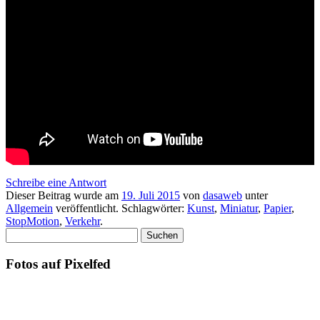
Schreibe eine Antwort
Dieser Beitrag wurde am
19. Juli 2015
von
dasaweb
unter
Allgemein
veröffentlicht. Schlagwörter:
Kunst
,
Miniatur
,
Papier
,
StopMotion
,
Verkehr
.
Suchen
nach:
Fotos auf Pixelfed