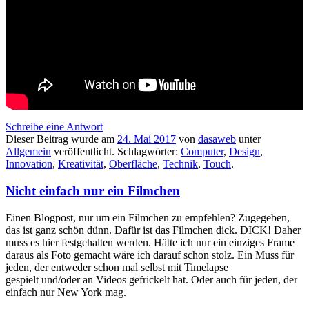
Schreibe eine Antwort
Dieser Beitrag wurde am
24. Mai 2017
von
dasaweb
unter
Allgemein
veröffentlicht. Schlagwörter:
Computer
,
Design
,
Innovation
,
Kreativität
,
Oberfläche
,
Technik
,
Touch
.
Nicht einfach nur ein Filmchen
Einen Blogpost, nur um ein Filmchen zu empfehlen? Zugegeben,
das ist ganz schön dünn. Dafür ist das Filmchen dick. DICK! Daher
muss es hier festgehalten werden. Hätte ich nur ein einziges Frame
daraus als Foto gemacht wäre ich darauf schon stolz. Ein Muss für
jeden, der entweder schon mal selbst mit Timelapse
gespielt und/oder an Videos gefrickelt hat. Oder auch für jeden, der
einfach nur New York mag.