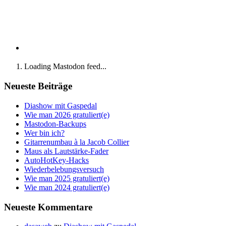
Loading Mastodon feed...
Neueste Beiträge
Diashow mit Gaspedal
Wie man 2026 gratuliert(e)
Mastodon-Backups
Wer bin ich?
Gitarrenumbau à la Jacob Collier
Maus als Lautstärke-Fader
AutoHotKey-Hacks
Wiederbelebungsversuch
Wie man 2025 gratuliert(e)
Wie man 2024 gratuliert(e)
Neueste Kommentare