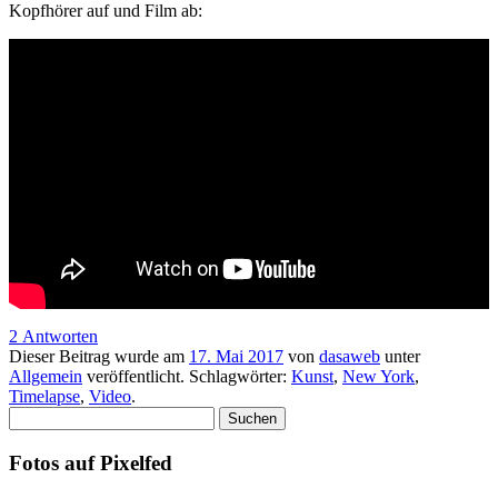
Kopfhörer auf und Film ab:
2 Antworten
Dieser Beitrag wurde am
17. Mai 2017
von
dasaweb
unter
Allgemein
veröffentlicht. Schlagwörter:
Kunst
,
New York
,
Timelapse
,
Video
.
Suchen
nach:
Fotos auf Pixelfed