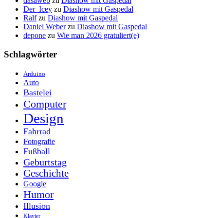
dasaweb
zu
Diashow mit Gaspedal
Der_Icey
zu
Diashow mit Gaspedal
Ralf
zu
Diashow mit Gaspedal
Daniel Weber
zu
Diashow mit Gaspedal
depone
zu
Wie man 2026 gratuliert(e)
Schlagwörter
Arduino
Auto
Bastelei
Computer
Design
Fahrrad
Fotografie
Fußball
Geburtstag
Geschichte
Google
Humor
Illusion
Klavier