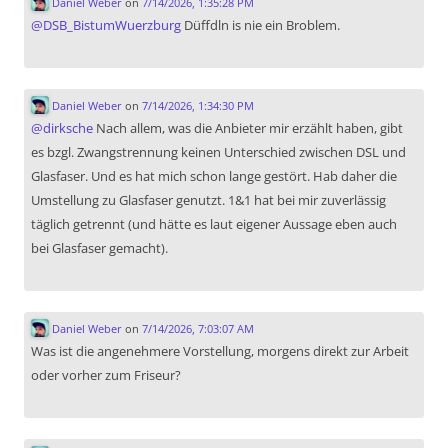
Daniel Weber
on
7/14/2026, 1:35:28 PM
@
DSB_BistumWuerzburg
Düffdln is nie ein Broblem.
Daniel Weber
on
7/14/2026, 1:34:30 PM
@
dirksche
Nach allem, was die Anbieter mir erzählt haben, gibt
es bzgl. Zwangstrennung keinen Unterschied zwischen DSL und
Glasfaser. Und es hat mich schon lange gestört. Hab daher die
Umstellung zu Glasfaser genutzt. 1&1 hat bei mir zuverlässig
täglich getrennt (und hätte es laut eigener Aussage eben auch
bei Glasfaser gemacht).
Daniel Weber
on
7/14/2026, 7:03:07 AM
Was ist die angenehmere Vorstellung, morgens direkt zur Arbeit
oder vorher zum Friseur?