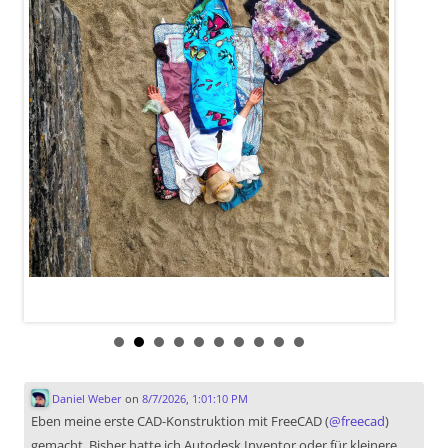
Daniel Weber
on
8/7/2026, 1:01:10 PM
Eben meine erste CAD-Konstruktion mit FreeCAD (
@
freecad
)
gemacht. Bisher hatte ich Autodesk Inventor oder für kleinere