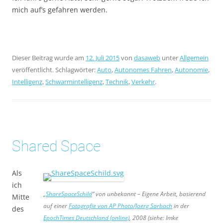
mich auf’s gefahren werden.
Dieser Beitrag wurde am
12. Juli 2015
von
dasaweb
unter
Allgemein
veröffentlicht. Schlagwörter:
Auto
,
Autonomes Fahren
,
Autonomie
,
Intelligenz
,
Schwarmintelligenz
,
Technik
,
Verkehr
.
Shared Space
Als
ich
„
ShareSpaceSchild
“ von unbekannt – Eigene Arbeit, basierend
Mitte
auf einer
Fotografie von AP Photo/Joerg Sarbach
in der
des
EpochTimes Deutschland (online)
, 2008 (siehe: Imke