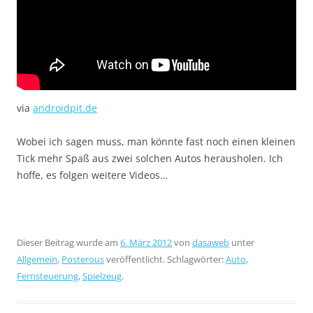
via
androidpit.de
Wobei ich sagen muss, man könnte fast noch einen kleinen
Tick mehr Spaß aus zwei solchen Autos herausholen. Ich
hoffe, es folgen weitere Videos…
Dieser Beitrag wurde am
6. März 2012
von
dasaweb
unter
Allgemein
,
Posterous
veröffentlicht. Schlagwörter:
Auto
,
Fernsteuerung
,
Spielzeug
.