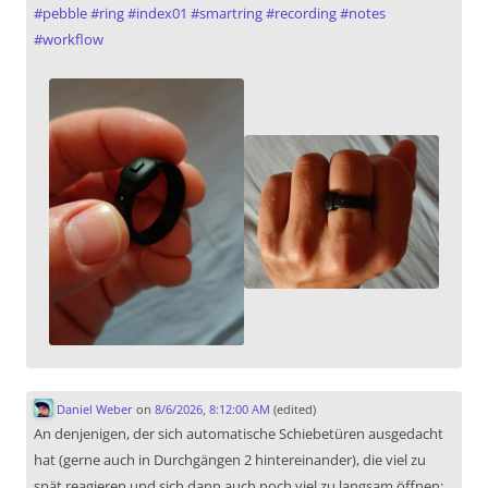
#
pebble
#
ring
#
index01
#
smartring
#
recording
#
notes
#
workflow
Daniel Weber
on
8/6/2026, 8:12:00 AM
(edited)
An denjenigen, der sich automatische Schiebetüren ausgedacht
hat (gerne auch in Durchgängen 2 hintereinander), die viel zu
spät reagieren und sich dann auch noch viel zu langsam öffnen: