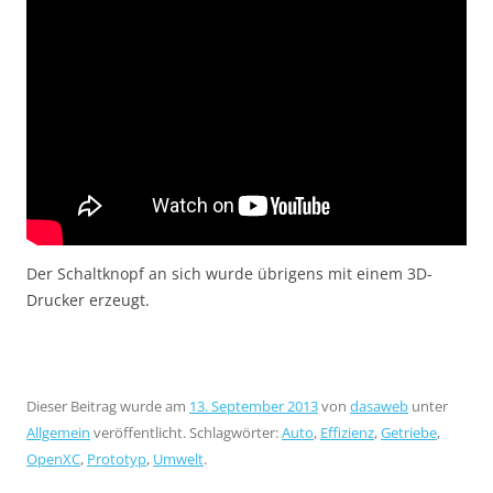
Der Schaltknopf an sich wurde übrigens mit einem 3D-
Drucker erzeugt.
Dieser Beitrag wurde am
13. September 2013
von
dasaweb
unter
Allgemein
veröffentlicht. Schlagwörter:
Auto
,
Effizienz
,
Getriebe
,
OpenXC
,
Prototyp
,
Umwelt
.