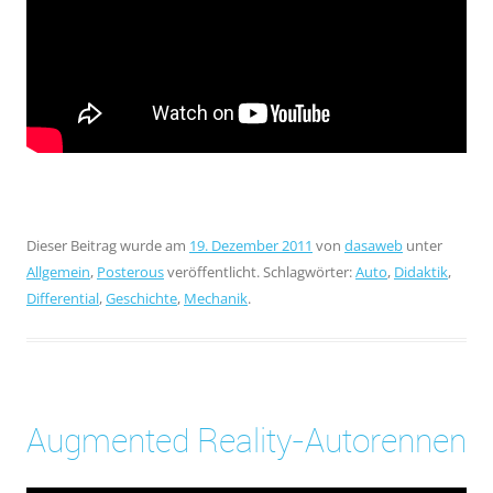
Dieser Beitrag wurde am
19. Dezember 2011
von
dasaweb
unter
Allgemein
,
Posterous
veröffentlicht. Schlagwörter:
Auto
,
Didaktik
,
Differential
,
Geschichte
,
Mechanik
.
Augmented Reality-Autorennen