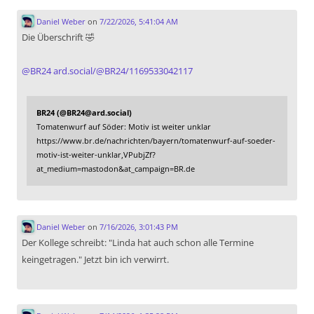
Daniel Weber
on
7/22/2026, 5:41:04 AM
Die Überschrift 🤣
@
BR24
ard.social/@BR24/1169533042117
BR24 (@BR24@ard.social)
Tomatenwurf auf Söder: Motiv ist weiter unklar
https://www.br.de/nachrichten/bayern/tomatenwurf-auf-soeder-
motiv-ist-weiter-unklar,VPubjZf?
at_medium=mastodon&at_campaign=BR.de
Daniel Weber
on
7/16/2026, 3:01:43 PM
Der Kollege schreibt: "Linda hat auch schon alle Termine
keingetragen." Jetzt bin ich verwirrt.