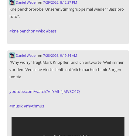
Daniel Weber
on
7/29/2026, 8:12:27 PM
Kneipenchorprobe. Unserer Stimmgruppe mal wieder "Bass pro
toto".
#
kneipenchor
#
wkc
#
bass
Daniel Weber
on
7/28/2026, 9:19:54 AM
"Why worry" fragt Mark Knopfler, und ich antworte: Weil immer
vor dem Vers eine Viertel fehlt, natürlich mache ich mir Sorgen
um sie.
youtube.com/watch?v=YMh4jMVSO1Q
#
musik
#
rhythmus