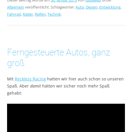
Dieser Beitrag wurde am
30. Januar 2013
von
dasaweb
unter
Allgemein
veröffentlicht. Schlagwörter:
Auto
,
Design
,
Entwicklung
,
Fahrrad
,
Räder
,
Reifen
,
Technik
.
Ferngesteuerte Autos, ganz
groß
Mit
Reckless Racing
hatten wir hier auch schon so unseren
Spaß. Aber
damit
hätten wir sicher noch mehr Spaß
gehabt: