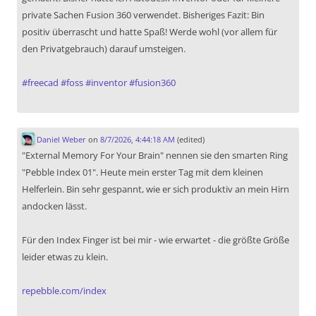
private Sachen Fusion 360 verwendet. Bisheriges Fazit: Bin
positiv überrascht und hatte Spaß! Werde wohl (vor allem für
den Privatgebrauch) darauf umsteigen.
#
freecad
#
foss
#
inventor
#
fusion360
Daniel Weber
on
8/7/2026, 4:44:18 AM
(edited)
"External Memory For Your Brain" nennen sie den smarten Ring
"Pebble Index 01". Heute mein erster Tag mit dem kleinen
Helferlein. Bin sehr gespannt, wie er sich produktiv an mein Hirn
andocken lässt.
Für den Index Finger ist bei mir - wie erwartet - die größte Größe
leider etwas zu klein.
repebble.com/index