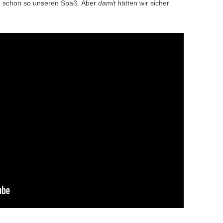
ch schon so unseren Spaß. Aber
damit
hätten wir sicher