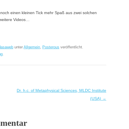
noch einen kleinen Tick mehr Spaß aus zwei solchen
 weitere Videos…
dasaweb
unter
Allgemein
,
Posterous
veröffentlicht.
ug
.
Dr. h.c. of Metaphysical Sciences, MLDC Institute
(USA)
→
mmentar