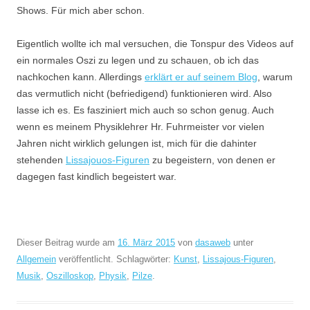
Shows. Für mich aber schon.
Eigentlich wollte ich mal versuchen, die Tonspur des Videos auf
ein normales Oszi zu legen und zu schauen, ob ich das
nachkochen kann. Allerdings
erklärt er auf seinem Blog
, warum
das vermutlich nicht (befriedigend) funktionieren wird. Also
lasse ich es. Es fasziniert mich auch so schon genug. Auch
wenn es meinem Physiklehrer Hr. Fuhrmeister vor vielen
Jahren nicht wirklich gelungen ist, mich für die dahinter
stehenden
Lissajouos-Figuren
zu begeistern, von denen er
dagegen fast kindlich begeistert war.
Dieser Beitrag wurde am
16. März 2015
von
dasaweb
unter
Allgemein
veröffentlicht. Schlagwörter:
Kunst
,
Lissajous-Figuren
,
Musik
,
Oszilloskop
,
Physik
,
Pilze
.