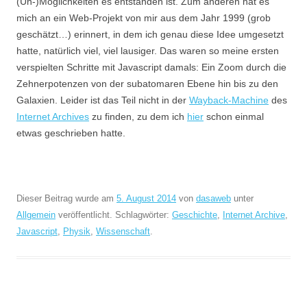
(Un-)Möglichkeiten es entstanden ist. Zum anderen hat es
mich an ein Web-Projekt von mir aus dem Jahr 1999 (grob
geschätzt…) erinnert, in dem ich genau diese Idee umgesetzt
hatte, natürlich viel, viel lausiger. Das waren so meine ersten
verspielten Schritte mit Javascript damals: Ein Zoom durch die
Zehnerpotenzen von der subatomaren Ebene hin bis zu den
Galaxien. Leider ist das Teil nicht in der
Wayback-Machine
des
Internet Archives
zu finden, zu dem ich
hier
schon einmal
etwas geschrieben hatte.
Dieser Beitrag wurde am
5. August 2014
von
dasaweb
unter
Allgemein
veröffentlicht. Schlagwörter:
Geschichte
,
Internet Archive
,
Javascript
,
Physik
,
Wissenschaft
.