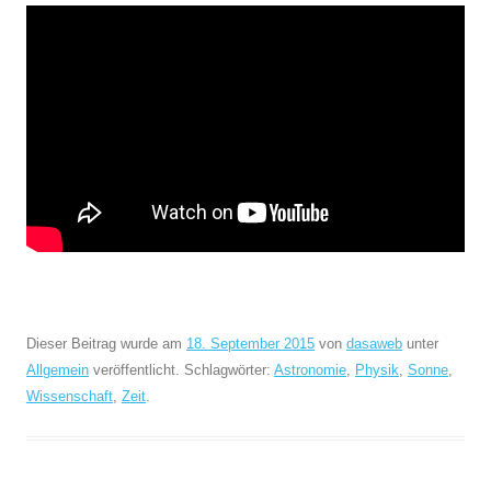
Dieser Beitrag wurde am
18. September 2015
von
dasaweb
unter
Allgemein
veröffentlicht. Schlagwörter:
Astronomie
,
Physik
,
Sonne
,
Wissenschaft
,
Zeit
.