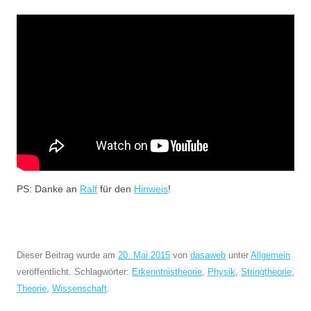
PS: Danke an
Ralf
für den
Hinweis
!
Dieser Beitrag wurde am
20. Mai 2015
von
dasaweb
unter
Allgemein
veröffentlicht. Schlagwörter:
Erkenntnistheorie
,
Physik
,
Stringtheorie
,
Theorie
,
Wissenschaft
.