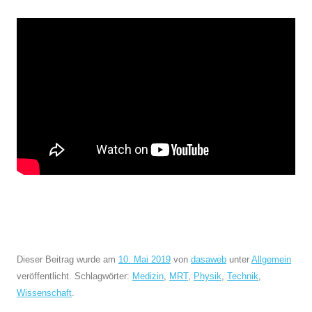
Dieser Beitrag wurde am
10. Mai 2019
von
dasaweb
unter
Allgemein
veröffentlicht. Schlagwörter:
Medizin
,
MRT
,
Physik
,
Technik
,
Wissenschaft
.