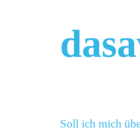
Zum
Inhalt
springen
das
Soll ich mich üb