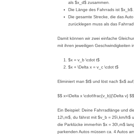
als $x_d$ zusammen.
Die Länge des Fahrrads ist $x_b$.
Die gesamte Strecke, die das Auto
zurücklegen muss als das Fahrrad i
Damit können wir zwei einfache Gleichu
mit ihren jeweiligen Geschwindigkeiten i
$x = v_b \cdot t$
$x + \Delta x = v_c \cdot t$
Eliminiert man $t$ und löst nach $x$ auf
$$ x=\Delta x \cdot\frac{v_b}{\Delta v} $
Ein Beispiel: Deine Fahrradlänge und d
12\,m$, du fährst mit $v_b = 25\,km/h$ 
die Parklücke immerhin $x = 30\,m$ lang 
parkenden Autos müssen ca. 4 Autos am S