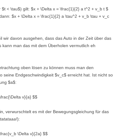
 < \tau$) gilt: $x + \Delta x = \frac{1}{2} a t^2 + v_b t $
 dann: $x + \Delta x = \frac{1}{2} a \tau^2 + v_b \tau + v_c
eil wir davon ausgehen, dass das Auto in der Zeit über das
s kann man das mit dem Überholen vermutlich eh
Betrachtung oben lösen zu können muss man den
 seine Endgeschwindigkeit $v_c$ erreicht hat. Ist nicht so
gung $a$:
\frac{\Delta v}{a} $$
ein, verwurschtelt es mit der Bewegungsgleichung für das
atatataaa!
):
\frac{v_b \Delta v}{2a} $$