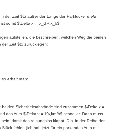
 in der Zeit $t$ außer der Länge der Parklücke
mehr
st somit $\Delta x := x_d + x_b$.
ngen aufstellen, die beschreiben, welchen Weg die beiden
n der Zeit $t$ zurücklegen:
, so erhält man:
$
ie beiden Sicherheitsabstände sind zusammen $\Delta x =
und das Auto $\Delta v = 10\,km/h$ schneller. Dann muss
sein, damit das reibungslos klappt. D.h. in der Reihe der
tück fehlen (ich hab jetzt für ein parkendes Auto mit