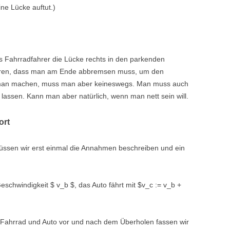
ine Lücke auftut.)
als Fahrradfahrer die Lücke rechts in den parkenden
führen, dass man am Ende abbremsen muss, um den
n man machen, muss man aber keineswegs. Man muss auch
assen. Kann man aber natürlich, wenn man nett sein will.
ort
üssen wir erst einmal die Annahmen beschreiben und ein
schwindigkeit $ v_b $, das Auto fährt mit $v_c := v_b +
 Fahrrad und Auto vor und nach dem Überholen fassen wir