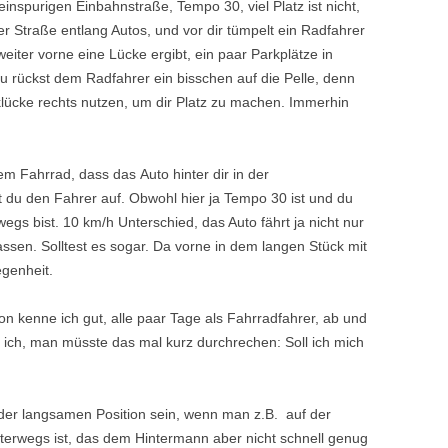
einspurigen Einbahnstraße, Tempo 30, viel Platz ist nicht,
er Straße entlang Autos, und vor dir tümpelt ein Radfahrer
weiter vorne eine Lücke ergibt, ein paar Parkplätze in
. Du rückst dem Radfahrer ein bisschen auf die Pelle, denn
rklücke rechts nutzen, um dir Platz zu machen. Immerhin
m Fahrrad, dass das Auto hinter dir in der
st du den Fahrer auf. Obwohl hier ja Tempo 30 ist und du
gs bist. 10 km/h Unterschied, das Auto fährt ja nicht nur
lassen. Solltest es sogar. Da vorne in dem langen Stück mit
egenheit.
ion kenne ich gut, alle paar Tage als Fahrradfahrer, ab und
e ich, man müsste das mal kurz durchrechen: Soll ich mich
der langsamen Position sein, wenn man z.B. auf der
nterwegs ist, das dem Hintermann aber nicht schnell genug