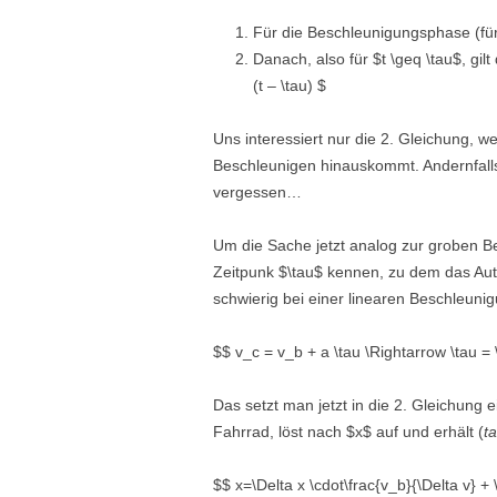
Für die Beschleunigungsphase (für $t
Danach, also für $t \geq \tau$, gilt
(t – \tau) $
Uns interessiert nur die 2. Gleichung, w
Beschleunigen hinauskommt. Andernfall
vergessen…
Um die Sache jetzt analog zur groben 
Zeitpunk $\tau$ kennen, zu dem das Auto
schwierig bei einer linearen Beschleuni
$$ v_c = v_b + a \tau \Rightarrow \tau = 
Das setzt man jetzt in die 2. Gleichung 
Fahrrad, löst nach $x$ auf und erhält (
t
$$ x=\Delta x \cdot\frac{v_b}{\Delta v} + 