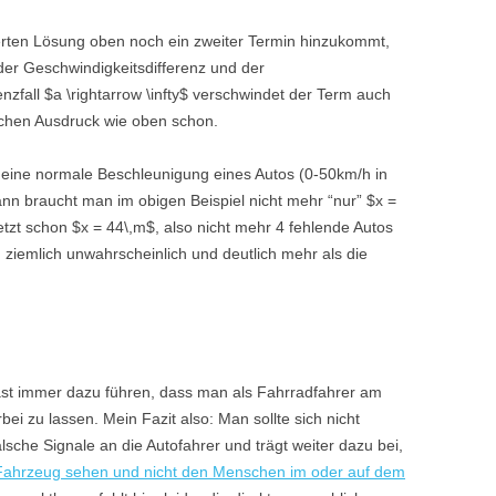
erten Lösung oben noch ein zweiter Termin hinzukommt,
der Geschwindigkeitsdifferenz und der
zfall $a \rightarrow \infty$ verschwindet der Term auch
chen Ausdruck wie oben schon.
 eine normale Beschleunigung eines Autos (0-50km/h in
ann braucht man im obigen Beispiel nicht mehr “nur” $x =
etzt schon $x = 44\,m$, also nicht mehr 4 fehlende Autos
 ziemlich unwahrscheinlich und deutlich mehr als die
fast immer dazu führen, dass man als Fahrradfahrer am
 zu lassen. Mein Fazit also: Man sollte sich nicht
lsche Signale an die Autofahrer und trägt weiter dazu bei,
 Fahrzeug sehen und nicht den Menschen im oder auf dem