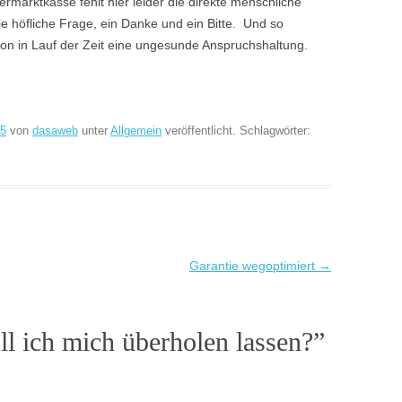
rmarktkasse fehlt hier leider die direkte menschliche
ie höfliche Frage, ein Danke und ein Bitte. Und so
tion in Lauf der Zeit eine ungesunde Anspruchshaltung.
15
von
dasaweb
unter
Allgemein
veröffentlicht. Schlagwörter:
Garantie wegoptimiert
→
ll ich mich überholen lassen?
”