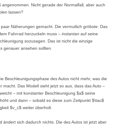
$ angenommen. Nicht gerade der Normalfall, aber auch
olen lassen?
n paar Näherungen gemacht. Die vermutlich gröbste: Das
 dem Fahrrad herzuckeln muss –
instantan
auf seine
chleunigung sozusagen. Das ist nicht die einzige
uns genauer ansehen sollten.
die Beschleunigungsphase des Autos nicht mehr, was die
r macht. Das Modell sieht jetzt so aus, dass das Auto –
sweicht – mit konstanter Beschleunigung $a$ seine
höht und dann – sobald es diese zum Zeitpunkt $\tau$
gkeit $v_c$ weiter überholt.
ndert sich dadurch nichts. Die des Autos ist jetzt aber
: