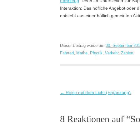
Fahrzeug
. Denn im Unterschied zur Supe
Interaktion: Das höfliche Angebot oder d
entsteht aus einer höflich gemeinten Ak
Dieser Beitrag wurde am
30. September 20
Fahrrad
,
Mathe
,
Physik
,
Verkehr
,
Zahlen
.
Beitragsnavigation
←
Reise mit dem Licht (Ergänzung)
8 Reaktionen auf “
So