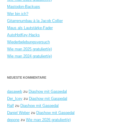
Mastodon-Backups
Wer bin ich?
Gitarrenumbau à la Jacob Collier
Maus als Lautstärke-Fader
AutoHotKey-Hacks
Wiederbelebungsversuch
Wie man 2025 gratuliert(e)
Wie man 2024 gratuliert(e)
NEUESTE KOMMENTARE
dasaweb
zu
Diashow mit Gaspedal
Der_Icey
zu
Diashow mit Gaspedal
Ralf
zu
Diashow mit Gaspedal
Daniel Weber
zu
Diashow mit Gaspedal
depone
zu
Wie man 2026 gratuliert(e)