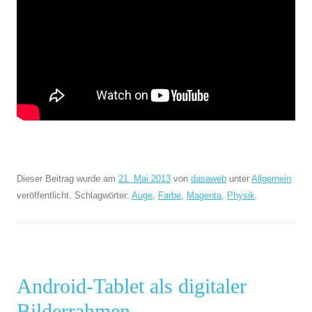
Dieser Beitrag wurde am
21. Mai 2013
von
dasaweb
unter
Allgemein
veröffentlicht. Schlagwörter:
Auge
,
Farbe
,
Magenta
,
Physik
.
Android-Tablet als digitaler
Bilderrahmen