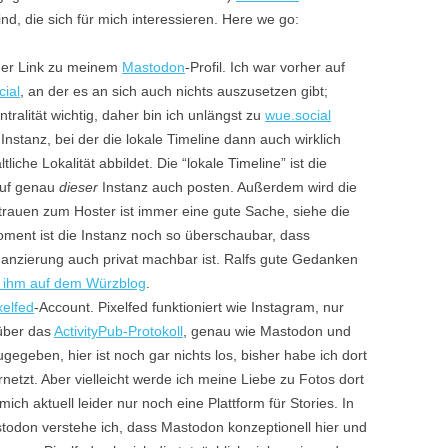
nd, die sich für mich interessieren. Here we go:
der Link zu meinem
Mastodon
-Profil. Ich war vorher auf
ial
, an der es an sich auch nichts auszusetzen gibt;
ntralität wichtig, daher bin ich unlängst zu
wue.social
Instanz, bei der die lokale Timeline dann auch wirklich
iche Lokalität abbildet. Die “lokale Timeline” ist die
auf genau
dieser
Instanz auch posten. Außerdem wird die
trauen zum Hoster ist immer eine gute Sache, siehe die
ment ist die Instanz noch so überschaubar, dass
anzierung auch privat machbar ist. Ralfs gute Gedanken
 ihm auf dem Würzblog
.
xelfed
-Account. Pixelfed funktioniert wie Instagram, nur
 über das
ActivityPub-Protokoll
, genau wie Mastodon und
gegeben, hier ist noch gar nichts los, bisher habe ich dort
rnetzt. Aber vielleicht werde ich meine Liebe zu Fotos dort
ich aktuell leider nur noch eine Plattform für Stories. In
todon verstehe ich, dass Mastodon konzeptionell hier und