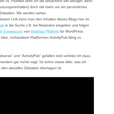
am vs. Pixelfed sehe ich die tatsächlich viel weniger, denn
Nutzungsverhalten) doch viel mehr um ein persönliches
Debatten. Wir werden sehen.
iesem Link kann man den Inhalten dieses Blogs hier im
eb
in die Suche z.B. bei Mastodon eingeben und folgen.
ub-Erweiterung
von
Matthias Pfefferle
für WordPress.
 Idee, vorhandene Plattformen ActivityPub-fähig zu
iverse” und “ActivityPub” gefallen sind verlinke ich dazu
mandem gar nichts sagt. Ist schon etwas älter, was ich
n den aktuellen Debatten überlagert ist: