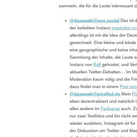
sammeln, die für die Leute interessant si
@dasaweb@wue.social
Das ist 
der beliebten Instanz
mastodon.soc
allerdings ist mir die Idee der Deze
gewechselt. Eine kleine und lokale 
eine geographische und keine inhaltl
Sammlung
der
Inhalte, die Leute 
Instanz von
Ralf
gehostet, und Ver
aktuellen Twitter-Debatten… Im Mo
Moderation kaum nötig und die Fin
dazu findet man in einem
Post von
@dasaweb@pixelfed.de
Mein
Pi
eben dezentralisiert und natürlich
alles andere im
Fediverse
auch. Zu
nur zwei Testfotos und bin nicht ve
wieder ausleben, Instagram ist für m
der Diskussion um Twitter und Mas