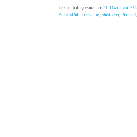
Dieser Beitrag wurde am
21. Dezember 202
ActivityPub
,
Fediverse
,
Mastodon
,
Pixelfed