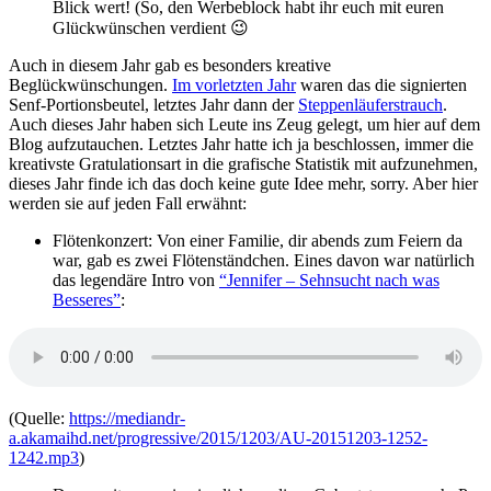
Blick wert! (So, den Werbeblock habt ihr euch mit euren
Glückwünschen verdient 😉
Auch in diesem Jahr gab es besonders kreative
Beglückwünschungen.
Im vorletzten Jahr
waren das die signierten
Senf-Portionsbeutel, letztes Jahr dann der
Steppenläuferstrauch
.
Auch dieses Jahr haben sich Leute ins Zeug gelegt, um hier auf dem
Blog aufzutauchen. Letztes Jahr hatte ich ja beschlossen, immer die
kreativste Gratulationsart in die grafische Statistik mit aufzunehmen,
dieses Jahr finde ich das doch keine gute Idee mehr, sorry. Aber hier
werden sie auf jeden Fall erwähnt:
Flötenkonzert: Von einer Familie, dir abends zum Feiern da
war, gab es zwei Flötenständchen. Eines davon war natürlich
das legendäre Intro von
“Jennifer – Sehnsucht nach was
Besseres”
:
(Quelle:
https://mediandr-
a.akamaihd.net/progressive/2015/1203/AU-20151203-1252-
1242.mp3
)