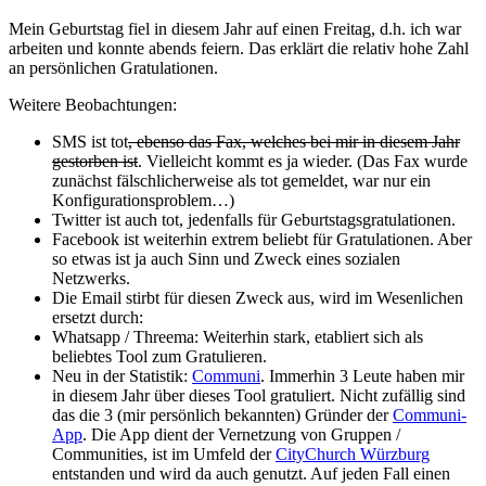
Mein Geburtstag fiel in diesem Jahr auf einen Freitag, d.h. ich war
arbeiten und konnte abends feiern. Das erklärt die relativ hohe Zahl
an persönlichen Gratulationen.
Weitere Beobachtungen:
SMS ist tot
, ebenso das Fax, welches bei mir in diesem Jahr
gestorben ist
. Vielleicht kommt es ja wieder. (Das Fax wurde
zunächst fälschlicherweise als tot gemeldet, war nur ein
Konfigurationsproblem…)
Twitter ist auch tot, jedenfalls für Geburtstagsgratulationen.
Facebook ist weiterhin extrem beliebt für Gratulationen. Aber
so etwas ist ja auch Sinn und Zweck eines sozialen
Netzwerks.
Die Email stirbt für diesen Zweck aus, wird im Wesenlichen
ersetzt durch:
Whatsapp / Threema: Weiterhin stark, etabliert sich als
beliebtes Tool zum Gratulieren.
Neu in der Statistik:
Communi
. Immerhin 3 Leute haben mir
in diesem Jahr über dieses Tool gratuliert. Nicht zufällig sind
das die 3 (mir persönlich bekannten) Gründer der
Communi-
App
. Die App dient der Vernetzung von Gruppen /
Communities, ist im Umfeld der
CityChurch Würzburg
entstanden und wird da auch genutzt. Auf jeden Fall einen