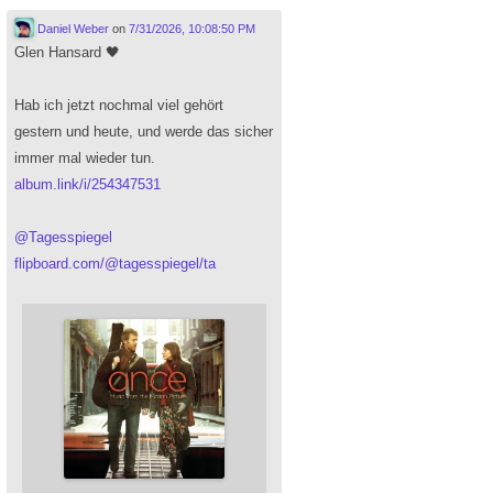
Daniel Weber
on
7/31/2026, 10:08:50 PM
Glen Hansard 🖤
Hab ich jetzt nochmal viel gehört
gestern und heute, und werde das sicher
immer mal wieder tun.
album.link/i/254347531
@
Tagesspiegel
flipboard.com/@tagesspiegel/ta