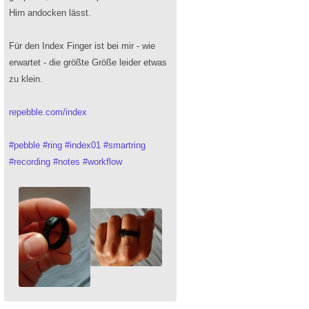
Hirn andocken lässt.
Für den Index Finger ist bei mir - wie
erwartet - die größte Größe leider etwas
zu klein.
repebble.com/index
#
pebble
#
ring
#
index01
#
smartring
#
recording
#
notes
#
workflow