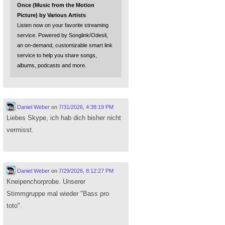
Once (Music from the Motion
Picture) by Various Artists
Listen now on your favorite streaming
service. Powered by Songlink/Odesli,
an on-demand, customizable smart link
service to help you share songs,
albums, podcasts and more.
Daniel Weber
on
7/31/2026, 4:38:19 PM
Liebes Skype, ich hab dich bisher nicht
vermisst.
Daniel Weber
on
7/29/2026, 8:12:27 PM
Kneipenchorprobe. Unserer
Stimmgruppe mal wieder "Bass pro
toto".