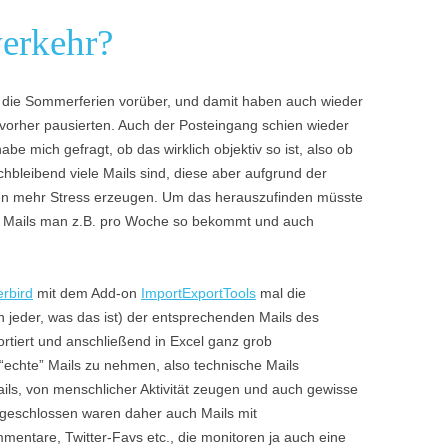
verkehr?
rn die Sommerferien vorüber, und damit haben auch wieder
e vorher pausierten. Auch der Posteingang schien wieder
habe mich gefragt, ob das wirklich objektiv so ist, also ob
ichbleibend viele Mails sind, diese aber aufgrund der
ten mehr Stress erzeugen. Um das herauszufinden müsste
le Mails man z.B. pro Woche so bekommt und auch
rbird
mit dem Add-on
ImportExportTools
mal die
h jeder, was das ist) der entsprechenden Mails des
tiert und anschließend in Excel ganz grob
 “echte” Mails zu nehmen, also technische Mails
ils, von menschlicher Aktivität zeugen und auch gewisse
ngeschlossen waren daher auch Mails mit
ntare, Twitter-Favs etc., die monitoren ja auch eine