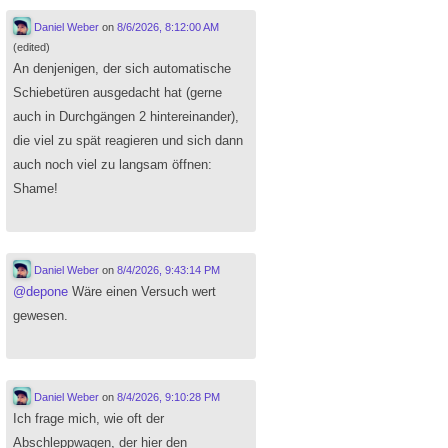
Daniel Weber
on
8/6/2026, 8:12:00 AM
(edited)
An denjenigen, der sich automatische
Schiebetüren ausgedacht hat (gerne
auch in Durchgängen 2 hintereinander),
die viel zu spät reagieren und sich dann
auch noch viel zu langsam öffnen:
Shame!
Daniel Weber
on
8/4/2026, 9:43:14 PM
@
depone
Wäre einen Versuch wert
gewesen.
Daniel Weber
on
8/4/2026, 9:10:28 PM
Ich frage mich, wie oft der
Abschleppwagen, der hier den