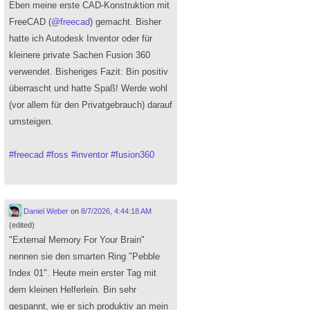
Eben meine erste CAD-Konstruktion mit
FreeCAD (
@
freecad
) gemacht. Bisher
hatte ich Autodesk Inventor oder für
kleinere private Sachen Fusion 360
verwendet. Bisheriges Fazit: Bin positiv
überrascht und hatte Spaß! Werde wohl
(vor allem für den Privatgebrauch) darauf
umsteigen.
#
freecad
#
foss
#
inventor
#
fusion360
Daniel Weber
on
8/7/2026, 4:44:18 AM
(edited)
"External Memory For Your Brain"
nennen sie den smarten Ring "Pebble
Index 01". Heute mein erster Tag mit
dem kleinen Helferlein. Bin sehr
gespannt, wie er sich produktiv an mein