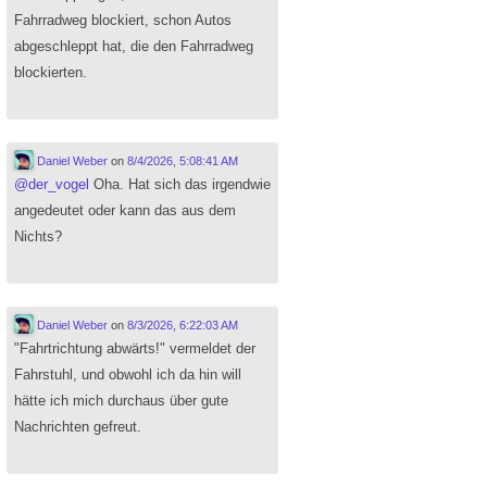
Fahrradweg blockiert, schon Autos
abgeschleppt hat, die den Fahrradweg
blockierten.
Daniel Weber
on
8/4/2026, 5:08:41 AM
@
der_vogel
Oha. Hat sich das irgendwie
angedeutet oder kann das aus dem
Nichts?
Daniel Weber
on
8/3/2026, 6:22:03 AM
"Fahrtrichtung abwärts!" vermeldet der
Fahrstuhl, und obwohl ich da hin will
hätte ich mich durchaus über gute
Nachrichten gefreut.