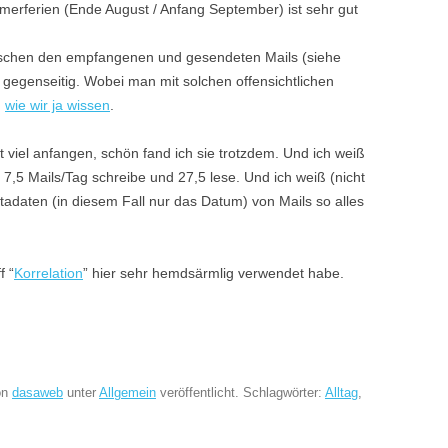
erferien (Ende August / Anfang September) ist sehr gut
zwischen den empfangenen und gesendeten Mails (siehe
h gegenseitig. Wobei man mit solchen offensichtlichen
,
wie wir ja wissen
.
 viel anfangen, schön fand ich sie trotzdem. Und ich weiß
t 7,5 Mails/Tag schreibe und 27,5 lese. Und ich weiß (nicht
tadaten (in diesem Fall nur das Datum) von Mails so alles
f “
Korrelation
” hier sehr hemdsärmlig verwendet habe.
on
dasaweb
unter
Allgemein
veröffentlicht. Schlagwörter:
Alltag
,