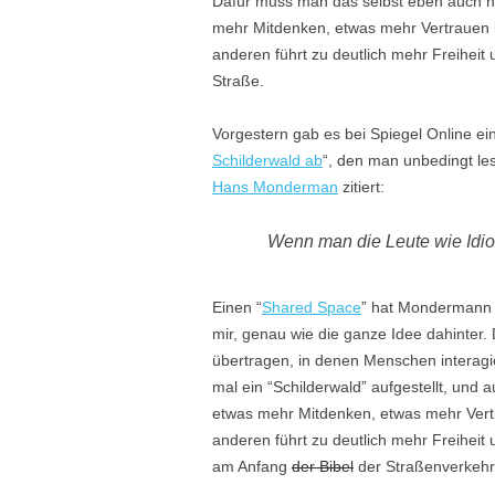
Dafür muss man das selbst eben auch n
mehr Mitdenken, etwas mehr Vertrauen 
anderen führt zu deutlich mehr Freihei
Straße.
Vorgestern gab es bei Spiegel Online ein
Schilderwald ab
“, den man unbedingt les
Hans Monderman
zitiert:
Wenn man die Leute wie Idio
Einen “
Shared Space
” hat Mondermann d
mir, genau wie die ganze Idee dahinter. 
übertragen, in denen Menschen interagi
mal ein “Schilderwald” aufgestellt, und
etwas mehr Mitdenken, etwas mehr Vert
anderen führt zu deutlich mehr Freihei
am Anfang
der Bibel
der Straßenverkeh