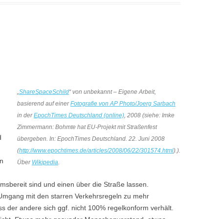
„
ShareSpaceSchild
“ von unbekannt – Eigene Arbeit,
basierend auf einer
Fotografie von AP Photo/Joerg Sarbach
in der
EpochTimes Deutschland (online)
, 2008 (siehe: Imke
Zimmermann: Bohmte hat EU-Projekt mit Straßenfest
d
übergeben. In: EpochTimes Deutschland.
22. Juni 2008
(
http://www.epochtimes.de/articles/2008/06/22/301574.html
).).
an
Über
Wikipedia
.
sbereit sind und einen über die Straße lassen.
e Umgang mit den starren Verkehrsregeln zu mehr
ss der andere sich ggf. nicht 100% regelkonform verhält.