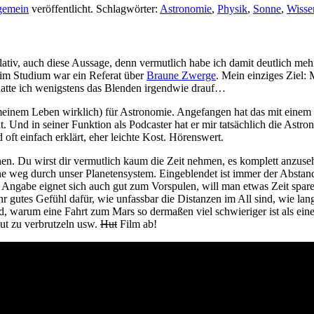
gemein
veröffentlicht. Schlagwörter:
Astronomie
,
Physik
,
Sonne
,
Wisse
relativ, auch diese Aussage, denn vermutlich habe ich damit deutlich me
 im Studium war ein Referat über
Braune Zwerge
. Mein einziges Ziel:
 hatte ich wenigstens das Blenden irgendwie drauf…
in meinem Leben wirklich) für Astronomie. Angefangen hat das mit einem
lt. Und in seiner Funktion als Podcaster hat er mir tatsächlich die Astr
oft einfach erklärt, eher leichte Kost. Hörenswert.
en. Du wirst dir vermutlich kaum die Zeit nehmen, es komplett anzusehen
e weg durch unser Planetensystem. Eingeblendet ist immer der Abstand 
e Angabe eignet sich auch gut zum Vorspulen, will man etwas Zeit spare
gutes Gefühl dafür, wie unfassbar die Distanzen im All sind, wie lang
sind, warum eine Fahrt zum Mars so dermaßen viel schwieriger ist als 
ut zu verbrutzeln usw.
Hut
Film ab!