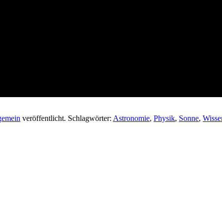
gemein
veröffentlicht. Schlagwörter:
Astronomie
,
Physik
,
Sonne
,
Wisse