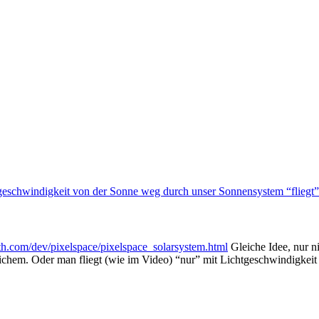
geschwindigkeit von der Sonne weg durch unser Sonnensystem “fliegt”
rth.com/dev/pixelspace/pixelspace_solarsystem.html
Gleiche Idee, nur ni
ichem. Oder man fliegt (wie im Video) “nur” mit Lichtgeschwindigkeit 