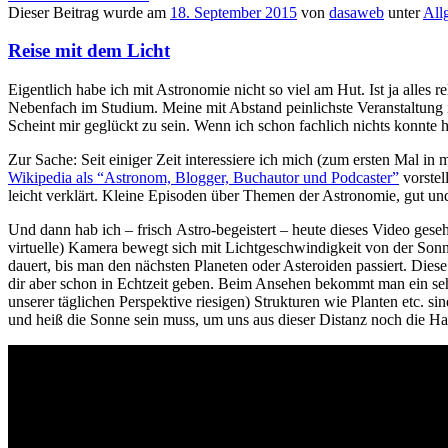
Dieser Beitrag wurde am
18. September 2015
von
dasaweb
unter
All
Reise mit dem Licht
Eigentlich habe ich mit Astronomie nicht so viel am Hut. Ist ja alles 
Nebenfach im Studium. Meine mit Abstand peinlichste Veranstaltung
Scheint mir geglückt zu sein. Wenn ich schon fachlich nichts konnte
Zur Sache: Seit einiger Zeit interessiere ich mich (zum ersten Mal 
Wikipedia als “Astronom, Blogger, Buchautor und Podcaster”
vorstel
leicht verklärt. Kleine Episoden über Themen der Astronomie, gut und 
Und dann hab ich – frisch Astro-begeistert – heute dieses Video geseh
virtuelle) Kamera bewegt sich mit Lichtgeschwindigkeit von der Sonn
dauert, bis man den nächsten Planeten oder Asteroiden passiert. Dies
dir aber schon in Echtzeit geben. Beim Ansehen bekommt man ein sehr 
unserer täglichen Perspektive riesigen) Strukturen wie Planten etc. 
und heiß die Sonne sein muss, um uns aus dieser Distanz noch die Ha