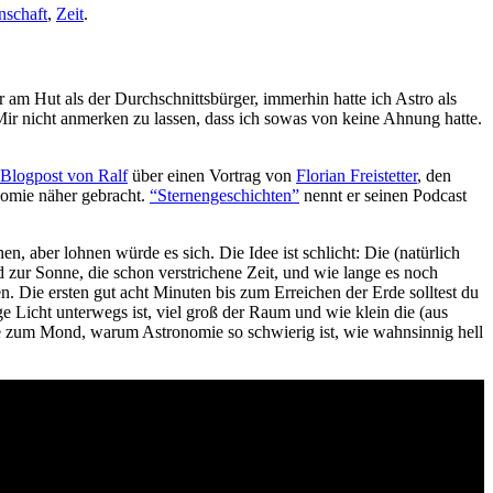
nschaft
,
Zeit
.
hr am Hut als der Durchschnittsbürger, immerhin hatte ich Astro als
 Mir nicht anmerken zu lassen, dass ich sowas von keine Ahnung hatte.
Blogpost von Ralf
über einen Vortrag von
Florian Freistetter
, den
onomie näher gebracht.
“Sternengeschichten”
nennt er seinen Podcast
, aber lohnen würde es sich. Die Idee ist schlicht: Die (natürlich
zur Sonne, die schon verstrichene Zeit, und wie lange es noch
n. Die ersten gut acht Minuten bis zum Erreichen der Erde solltest du
e Licht unterwegs ist, viel groß der Raum und wie klein die (aus
eine zum Mond, warum Astronomie so schwierig ist, wie wahnsinnig hell