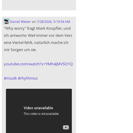
Daniel Weber
on
7/28/2026, 9:19:54 AM
"Why worry" fragt Mark Knopfler, und
ich antworte: Weil immer vor dem Vers
eine Viertel fehlt, natürlich mache ich
mir Sorgen um sie.
youtube.com/watch?v=YMh4jMVSO1Q
#
musik
#
rhythmus