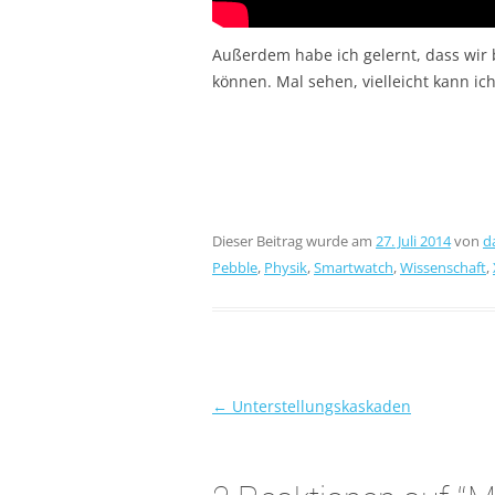
Außerdem habe ich gelernt, dass wir
können. Mal sehen, vielleicht kann i
Dieser Beitrag wurde am
27. Juli 2014
von
d
Pebble
,
Physik
,
Smartwatch
,
Wissenschaft
,
←
Unterstellungskaskaden
Beitragsnavigation