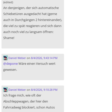
(edited)
An denjenigen, der sich automatische
Schiebetüren ausgedacht hat (gerne
auch in Durchgängen 2 hintereinander),
die viel zu spät reagieren und sich dann
auch noch viel zu langsam öffnen:
Shame!
Daniel Weber
on
8/4/2026, 9:43:14 PM
@
depone
Wäre einen Versuch wert
gewesen.
Daniel Weber
on
8/4/2026, 9:10:28 PM
Ich frage mich, wie oft der
Abschleppwagen, der hier den
Fahrradweg blockiert, schon Autos