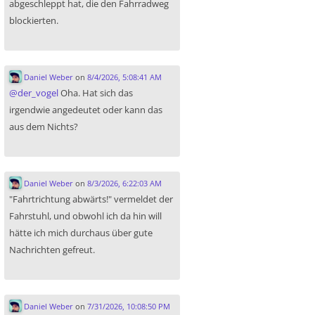
abgeschleppt hat, die den Fahrradweg
blockierten.
Daniel Weber
on
8/4/2026, 5:08:41 AM
@
der_vogel
Oha. Hat sich das
irgendwie angedeutet oder kann das
aus dem Nichts?
Daniel Weber
on
8/3/2026, 6:22:03 AM
"Fahrtrichtung abwärts!" vermeldet der
Fahrstuhl, und obwohl ich da hin will
hätte ich mich durchaus über gute
Nachrichten gefreut.
Daniel Weber
on
7/31/2026, 10:08:50 PM