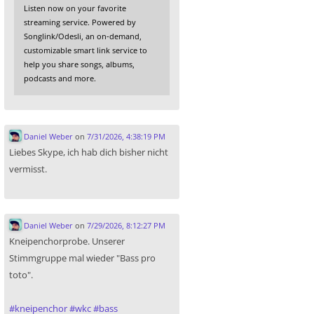
Listen now on your favorite
streaming service. Powered by
Songlink/Odesli, an on-demand,
customizable smart link service to
help you share songs, albums,
podcasts and more.
Daniel Weber
on
7/31/2026, 4:38:19 PM
Liebes Skype, ich hab dich bisher nicht
vermisst.
Daniel Weber
on
7/29/2026, 8:12:27 PM
Kneipenchorprobe. Unserer
Stimmgruppe mal wieder "Bass pro
toto".
#
kneipenchor
#
wkc
#
bass