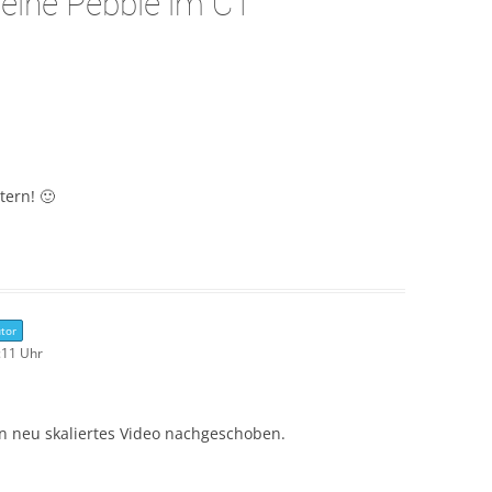
eine Pebble im CT
”
tern! 🙂
tor
:11 Uhr
n neu skaliertes Video nachgeschoben.