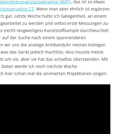
Magnetresonanztomographie (MRT)
, das ist so etwas
rtomographie CT
. Wenn man aber ehrlich ist ergänzen
ich gut. Letzte Woche hatte ich Gelegenheit, an einem
ngearbeitet zu werden und selbst erste Messungen zu
 (recht langweiliges) Kunststoffsample durchleuchtet
ir auf der Suche nach einem spannenderen
en wir uns die analoge Armbanduhr meines Kollegen
was das Gerät jedoch machtlos. Also musste meine
st um sie, aber sie hat das schadlos überstanden. Mit
er Daten werde ich mich nächste Woche
ch hier schon mal die animierten Projektionen zeigen: