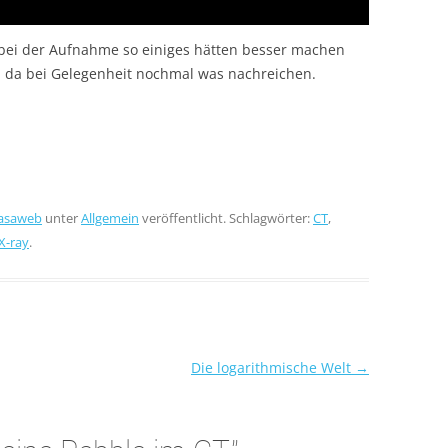
 bei der Aufnahme so einiges hätten besser machen
ch da bei Gelegenheit nochmal was nachreichen.
asaweb
unter
Allgemein
veröffentlicht. Schlagwörter:
CT
,
X-ray
.
Die logarithmische Welt
→