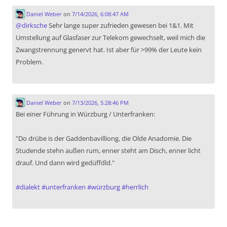
Daniel Weber
on
7/14/2026, 6:08:47 AM
@
dirksche
Sehr lange super zufrieden gewesen bei 1&1. Mit
Umstellung auf Glasfaser zur Telekom gewechselt, weil mich die
Zwangstrennung genervt hat. Ist aber für >99% der Leute kein
Problem.
Daniel Weber
on
7/13/2026, 5:28:46 PM
Bei einer Führung in Würzburg / Unterfranken:
"Do drübe is der Gaddenbavilliong, die Olde Anadomie. Die
Studende stehn außen rum, enner steht am Disch, enner licht
drauf. Und dann wird gedüffdld."
#
dialekt
#
unterfranken
#
würzburg
#
herrlich