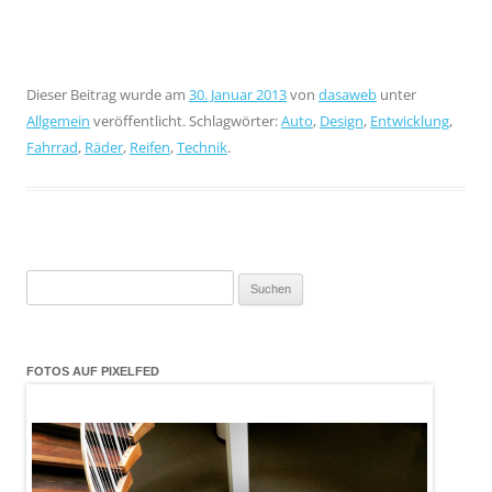
Dieser Beitrag wurde am
30. Januar 2013
von
dasaweb
unter
Allgemein
veröffentlicht. Schlagwörter:
Auto
,
Design
,
Entwicklung
,
Fahrrad
,
Räder
,
Reifen
,
Technik
.
Suchen
nach:
FOTOS AUF PIXELFED