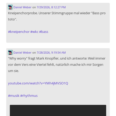
Daniel Weber
on
7/29/2026, 8:12:27 PM
Kneipenchorprobe. Unserer Stimmgruppe mal wieder "Bass pro
toto".
#
kneipenchor
#
wkc
#
bass
Daniel Weber
on
7/28/2026, 9:19:54 AM
"Why worry" fragt Mark Knopfler, und ich antworte: Weil immer
vor dem Vers eine Viertel fehlt, natürlich mache ich mir Sorgen
um sie.
youtube.com/watch?v=YMh4jMVSO1Q
#
musik
#
rhythmus