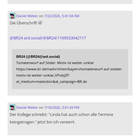
Daniel Weber
on
7/22/2026, 5:41:04 AM
Die Überschrift 🤣
@
BR24
ard.social/@BR24/1169533042117
BR24 (@BR24@ard.social)
Tomatenwurf auf Söder: Motiv ist weiter unklar
https://www.br.de/nachrichten/bayern/tomatenwurf-auf-soeder-
motiv-ist-weiter-unklar,VPubjZf?
at_medium=mastodon&at_campaign=BR.de
Daniel Weber
on
7/16/2026, 3:01:43 PM
Der Kollege schreibt: "Linda hat auch schon alle Termine
keingetragen." Jetzt bin ich verwirrt.