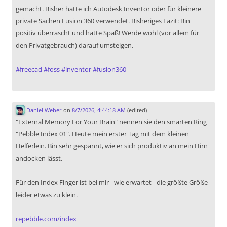
gemacht. Bisher hatte ich Autodesk Inventor oder für kleinere
private Sachen Fusion 360 verwendet. Bisheriges Fazit: Bin
positiv überrascht und hatte Spaß! Werde wohl (vor allem für
den Privatgebrauch) darauf umsteigen.
#
freecad
#
foss
#
inventor
#
fusion360
Daniel Weber
on
8/7/2026, 4:44:18 AM
(edited)
"External Memory For Your Brain" nennen sie den smarten Ring
"Pebble Index 01". Heute mein erster Tag mit dem kleinen
Helferlein. Bin sehr gespannt, wie er sich produktiv an mein Hirn
andocken lässt.
Für den Index Finger ist bei mir - wie erwartet - die größte Größe
leider etwas zu klein.
repebble.com/index