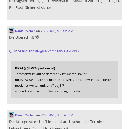
Beitragserhöhung gleich zweimal mit Abstand von einigen Tagen.
Per Post. Sicher ist sicher.
Daniel Weber
on
7/22/2026, 5:41:04 AM
Die Überschrift 🤣
@
BR24
ard.social/@BR24/1169533042117
BR24 (@BR24@ard.social)
Tomatenwurf auf Söder: Motiv ist weiter unklar
https://www.br.de/nachrichten/bayern/tomatenwurf-auf-soeder-
motiv-ist-weiter-unklar,VPubjZf?
at_medium=mastodon&at_campaign=BR.de
Daniel Weber
on
7/16/2026, 3:01:43 PM
Der Kollege schreibt: "Linda hat auch schon alle Termine
keingetragen." Jetzt bin ich verwirrt.