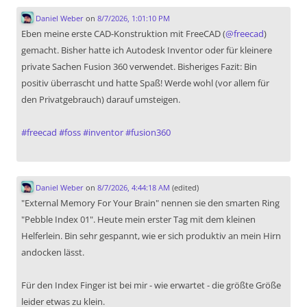
Daniel Weber
on
8/7/2026, 1:01:10 PM
Eben meine erste CAD-Konstruktion mit FreeCAD (
@
freecad
)
gemacht. Bisher hatte ich Autodesk Inventor oder für kleinere
private Sachen Fusion 360 verwendet. Bisheriges Fazit: Bin
positiv überrascht und hatte Spaß! Werde wohl (vor allem für
den Privatgebrauch) darauf umsteigen.
#
freecad
#
foss
#
inventor
#
fusion360
Daniel Weber
on
8/7/2026, 4:44:18 AM
(edited)
"External Memory For Your Brain" nennen sie den smarten Ring
"Pebble Index 01". Heute mein erster Tag mit dem kleinen
Helferlein. Bin sehr gespannt, wie er sich produktiv an mein Hirn
andocken lässt.
Für den Index Finger ist bei mir - wie erwartet - die größte Größe
leider etwas zu klein.