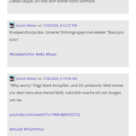
Liebes Skype, ich hab dich bisher nicht vermisst.
Daniel Weber
on
7/29/2026, 8:12:27 PM
Kneipenchorprobe. Unserer Stimmgruppe mal wieder "Bass pro
toto".
#
kneipenchor
#
wkc
#
bass
Daniel Weber
on
7/28/2026, 9:19:54 AM
"Why worry" fragt Mark Knopfler, und ich antworte: Weil immer
vor dem Vers eine Viertel fehlt, natürlich mache ich mir Sorgen
um sie.
youtube.com/watch?v=YMh4jMVSO1Q
#
musik
#
rhythmus