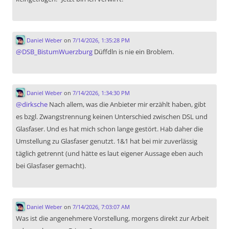
Daniel Weber
on
7/14/2026, 1:35:28 PM
@
DSB_BistumWuerzburg
Düffdln is nie ein Broblem.
Daniel Weber
on
7/14/2026, 1:34:30 PM
@
dirksche
Nach allem, was die Anbieter mir erzählt haben, gibt
es bzgl. Zwangstrennung keinen Unterschied zwischen DSL und
Glasfaser. Und es hat mich schon lange gestört. Hab daher die
Umstellung zu Glasfaser genutzt. 1&1 hat bei mir zuverlässig
täglich getrennt (und hätte es laut eigener Aussage eben auch
bei Glasfaser gemacht).
Daniel Weber
on
7/14/2026, 7:03:07 AM
Was ist die angenehmere Vorstellung, morgens direkt zur Arbeit