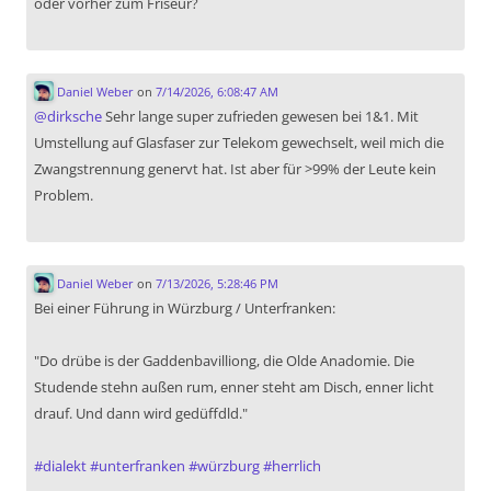
oder vorher zum Friseur?
Daniel Weber
on
7/14/2026, 6:08:47 AM
@
dirksche
Sehr lange super zufrieden gewesen bei 1&1. Mit
Umstellung auf Glasfaser zur Telekom gewechselt, weil mich die
Zwangstrennung genervt hat. Ist aber für >99% der Leute kein
Problem.
Daniel Weber
on
7/13/2026, 5:28:46 PM
Bei einer Führung in Würzburg / Unterfranken:
"Do drübe is der Gaddenbavilliong, die Olde Anadomie. Die
Studende stehn außen rum, enner steht am Disch, enner licht
drauf. Und dann wird gedüffdld."
#
dialekt
#
unterfranken
#
würzburg
#
herrlich