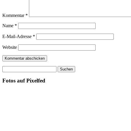
Kommentar
*
Name
*
E-Mail-Adresse
*
Website
Suchen
nach:
Fotos auf Pixelfed