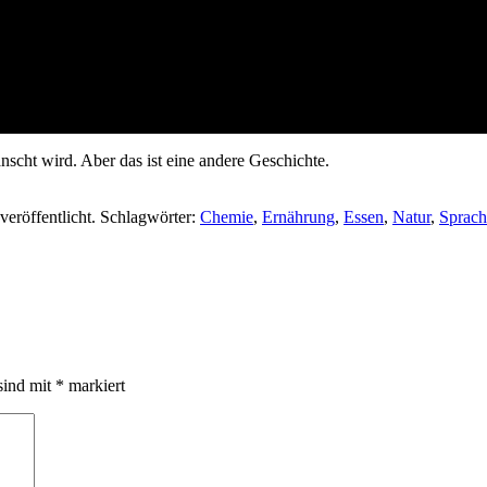
anscht wird. Aber das ist eine andere Geschichte.
veröffentlicht. Schlagwörter:
Chemie
,
Ernährung
,
Essen
,
Natur
,
Sprach
sind mit
*
markiert