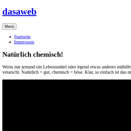
Zum
dasaweb
Inhalt
springen
Menü
Startseite
Impressum
Natürlich chemisch!
Wenn mir jemand ein Lebensmittel oder irgend etwas anderes mithilfe d
verarscht. Natürlich = gut, chemisch = böse. Klar, so einfach ist das