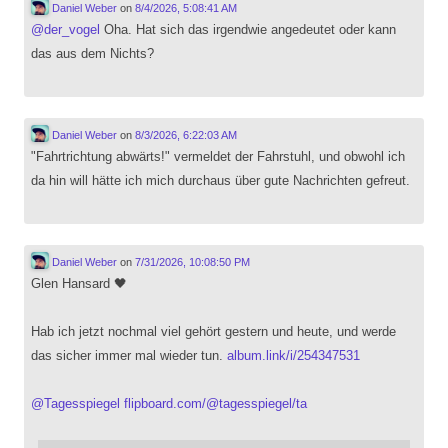
Daniel Weber
on
8/4/2026, 5:08:41 AM
@
der_vogel
Oha. Hat sich das irgendwie angedeutet oder kann
das aus dem Nichts?
Daniel Weber
on
8/3/2026, 6:22:03 AM
"Fahrtrichtung abwärts!" vermeldet der Fahrstuhl, und obwohl ich
da hin will hätte ich mich durchaus über gute Nachrichten gefreut.
Daniel Weber
on
7/31/2026, 10:08:50 PM
Glen Hansard 🖤
Hab ich jetzt nochmal viel gehört gestern und heute, und werde
das sicher immer mal wieder tun.
album.link/i/254347531
@
Tagesspiegel
flipboard.com/@tagesspiegel/ta