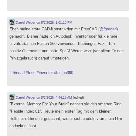
Daniel Weber
on
8/7/2026, 1:01:10 PM
Eben meine erste CAD-Konstruktion mit FreeCAD (
@
freecad
)
gemacht. Bisher hatte ich Autodesk Inventor oder für kleinere
private Sachen Fusion 360 verwendet. Bisheriges Fazit: Bin
positiv überrascht und hatte Spaß! Werde wohl (vor allem für den
Privatgebrauch) darauf umsteigen.
#
freecad
#
foss
#
inventor
#
fusion360
Daniel Weber
on
8/7/2026, 4:44:18 AM
(edited)
"External Memory For Your Brain" nennen sie den smarten Ring
"Pebble Index 01". Heute mein erster Tag mit dem kleinen
Helferlein. Bin sehr gespannt, wie er sich produktiv an mein Hirn
andocken lässt.