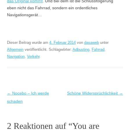
das Original kommt
. Und bei dem ist die Schlussfolgerung
eben nicht das Fahrrad, sondern ein ordentliches
Navigationsgerät…
Dieser Beitrag wurde am
4. Februar 2014
von
dasaweb
unter
Allgemein
veröffentlicht. Schlagwörter:
Adbusting
,
Fahrrad
,
Navigation
,
Verkehr
.
Beitragsnavigation
←
Nocebo – Ich werde
Schöne Widersprüchlichkeit
→
schaden
2 Reaktionen auf “
You are