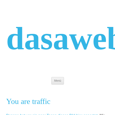
Zum
Inhalt
springen
dasawe
Menü
You are traffic