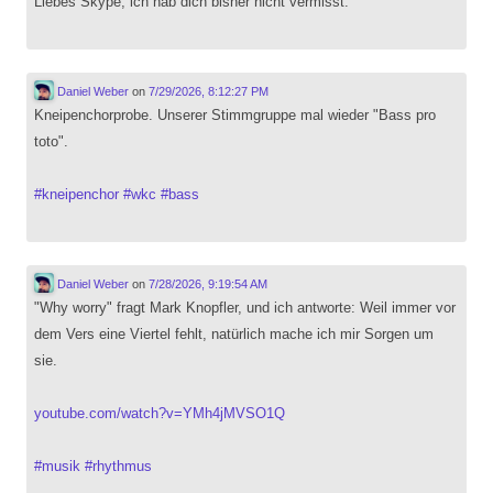
Liebes Skype, ich hab dich bisher nicht vermisst.
Daniel Weber
on
7/29/2026, 8:12:27 PM
Kneipenchorprobe. Unserer Stimmgruppe mal wieder "Bass pro
toto".
#
kneipenchor
#
wkc
#
bass
Daniel Weber
on
7/28/2026, 9:19:54 AM
"Why worry" fragt Mark Knopfler, und ich antworte: Weil immer vor
dem Vers eine Viertel fehlt, natürlich mache ich mir Sorgen um
sie.
youtube.com/watch?v=YMh4jMVSO1Q
#
musik
#
rhythmus