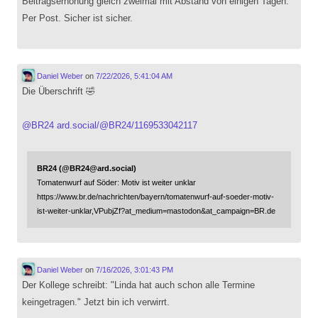
Beitragserhöhung gleich zweimal mit Abstand von einigen Tagen.
Per Post. Sicher ist sicher.
Daniel Weber
on
7/22/2026, 5:41:04 AM
Die Überschrift 🤣
@
BR24
ard.social/@BR24/1169533042117
BR24 (@BR24@ard.social)
Tomatenwurf auf Söder: Motiv ist weiter unklar
https://www.br.de/nachrichten/bayern/tomatenwurf-auf-soeder-motiv-
ist-weiter-unklar,VPubjZf?at_medium=mastodon&at_campaign=BR.de
Daniel Weber
on
7/16/2026, 3:01:43 PM
Der Kollege schreibt: "Linda hat auch schon alle Termine
keingetragen." Jetzt bin ich verwirrt.