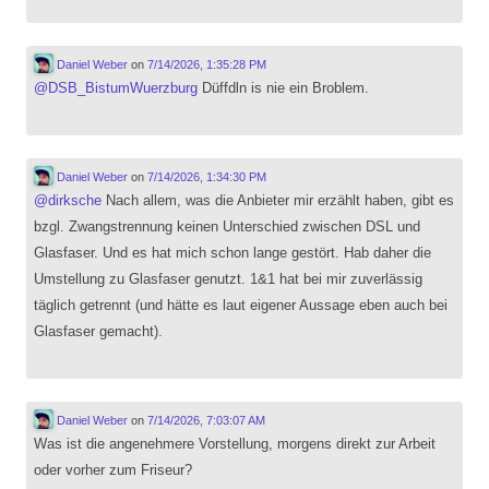
Daniel Weber
on
7/14/2026, 1:35:28 PM
@
DSB_BistumWuerzburg
Düffdln is nie ein Broblem.
Daniel Weber
on
7/14/2026, 1:34:30 PM
@
dirksche
Nach allem, was die Anbieter mir erzählt haben, gibt es
bzgl. Zwangstrennung keinen Unterschied zwischen DSL und
Glasfaser. Und es hat mich schon lange gestört. Hab daher die
Umstellung zu Glasfaser genutzt. 1&1 hat bei mir zuverlässig
täglich getrennt (und hätte es laut eigener Aussage eben auch bei
Glasfaser gemacht).
Daniel Weber
on
7/14/2026, 7:03:07 AM
Was ist die angenehmere Vorstellung, morgens direkt zur Arbeit
oder vorher zum Friseur?