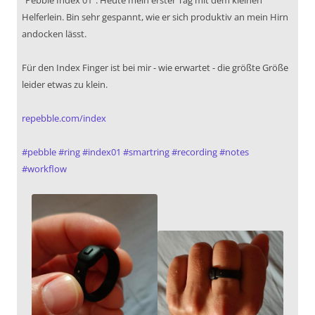
"Pebble Index 01". Heute mein erster Tag mit dem kleinen
Helferlein. Bin sehr gespannt, wie er sich produktiv an mein Hirn
andocken lässt.
Für den Index Finger ist bei mir - wie erwartet - die größte Größe
leider etwas zu klein.
repebble.com/index
#
pebble
#
ring
#
index01
#
smartring
#
recording
#
notes
#
workflow