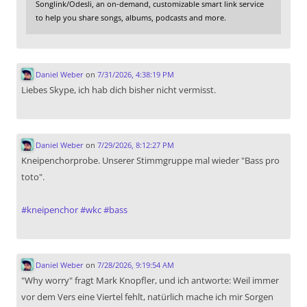
Songlink/Odesli, an on-demand, customizable smart link service
to help you share songs, albums, podcasts and more.
Daniel Weber
on
7/31/2026, 4:38:19 PM
Liebes Skype, ich hab dich bisher nicht vermisst.
Daniel Weber
on
7/29/2026, 8:12:27 PM
Kneipenchorprobe. Unserer Stimmgruppe mal wieder "Bass pro
toto".
#
kneipenchor
#
wkc
#
bass
Daniel Weber
on
7/28/2026, 9:19:54 AM
"Why worry" fragt Mark Knopfler, und ich antworte: Weil immer
vor dem Vers eine Viertel fehlt, natürlich mache ich mir Sorgen