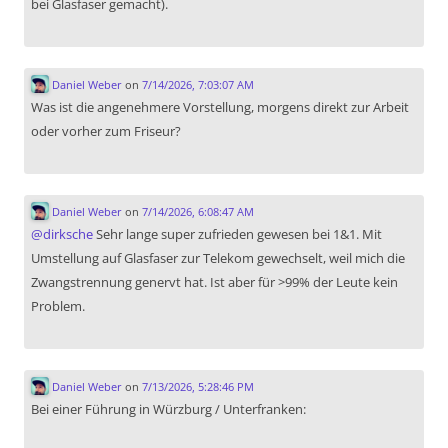
bei Glasfaser gemacht).
Daniel Weber
on
7/14/2026, 7:03:07 AM
Was ist die angenehmere Vorstellung, morgens direkt zur Arbeit
oder vorher zum Friseur?
Daniel Weber
on
7/14/2026, 6:08:47 AM
@
dirksche
Sehr lange super zufrieden gewesen bei 1&1. Mit
Umstellung auf Glasfaser zur Telekom gewechselt, weil mich die
Zwangstrennung genervt hat. Ist aber für >99% der Leute kein
Problem.
Daniel Weber
on
7/13/2026, 5:28:46 PM
Bei einer Führung in Würzburg / Unterfranken: