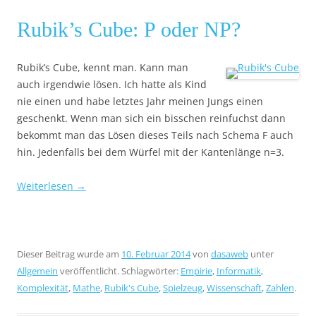
Rubik’s Cube: P oder NP?
Rubik’s Cube, kennt man. Kann man
auch irgendwie lösen. Ich hatte als Kind
nie einen und habe letztes Jahr meinen Jungs einen
geschenkt. Wenn man sich ein bisschen reinfuchst dann
bekommt man das Lösen dieses Teils nach Schema F auch
hin. Jedenfalls bei dem Würfel mit der Kantenlänge n=3.
Weiterlesen
→
Dieser Beitrag wurde am
10. Februar 2014
von
dasaweb
unter
Allgemein
veröffentlicht. Schlagwörter:
Empirie
,
Informatik
,
Komplexität
,
Mathe
,
Rubik's Cube
,
Spielzeug
,
Wissenschaft
,
Zahlen
.