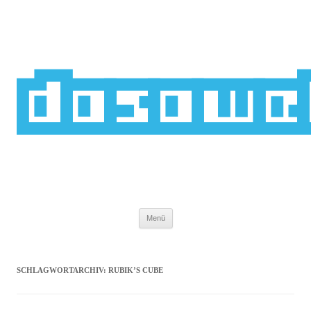
Zum
Inhalt
springen
dasawe
Menü
SCHLAGWORTARCHIV:
RUBIK’S CUBE