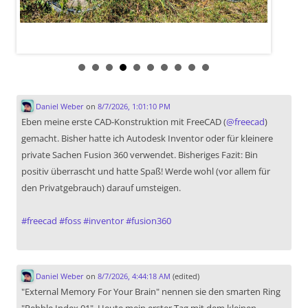
Daniel Weber
on
8/7/2026, 1:01:10 PM
Eben meine erste CAD-Konstruktion mit FreeCAD (
@
freecad
)
gemacht. Bisher hatte ich Autodesk Inventor oder für kleinere
private Sachen Fusion 360 verwendet. Bisheriges Fazit: Bin
positiv überrascht und hatte Spaß! Werde wohl (vor allem für
den Privatgebrauch) darauf umsteigen.
#
freecad
#
foss
#
inventor
#
fusion360
Daniel Weber
on
8/7/2026, 4:44:18 AM
(edited)
"External Memory For Your Brain" nennen sie den smarten Ring