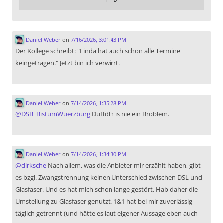
Daniel Weber
on
7/16/2026, 3:01:43 PM
Der Kollege schreibt: "Linda hat auch schon alle Termine
keingetragen." Jetzt bin ich verwirrt.
Daniel Weber
on
7/14/2026, 1:35:28 PM
@
DSB_BistumWuerzburg
Düffdln is nie ein Broblem.
Daniel Weber
on
7/14/2026, 1:34:30 PM
@
dirksche
Nach allem, was die Anbieter mir erzählt haben, gibt
es bzgl. Zwangstrennung keinen Unterschied zwischen DSL und
Glasfaser. Und es hat mich schon lange gestört. Hab daher die
Umstellung zu Glasfaser genutzt. 1&1 hat bei mir zuverlässig
täglich getrennt (und hätte es laut eigener Aussage eben auch