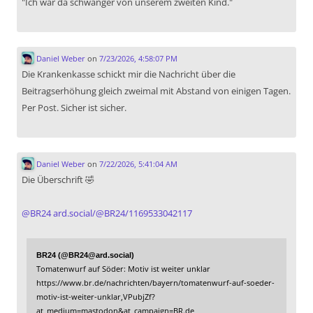
"Ich war da schwanger von unserem zweiten Kind."
Daniel Weber
on
7/23/2026, 4:58:07 PM
Die Krankenkasse schickt mir die Nachricht über die
Beitragserhöhung gleich zweimal mit Abstand von einigen Tagen.
Per Post. Sicher ist sicher.
Daniel Weber
on
7/22/2026, 5:41:04 AM
Die Überschrift 🤣
@
BR24
ard.social/@BR24/1169533042117
BR24 (@BR24@ard.social)
Tomatenwurf auf Söder: Motiv ist weiter unklar
https://www.br.de/nachrichten/bayern/tomatenwurf-auf-soeder-
motiv-ist-weiter-unklar,VPubjZf?
at_medium=mastodon&at_campaign=BR.de