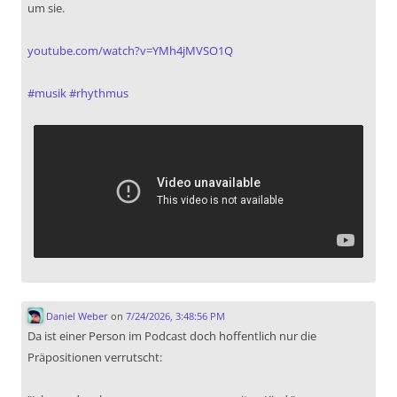
um sie.
youtube.com/watch?v=YMh4jMVSO1Q
#
musik
#
rhythmus
Daniel Weber
on
7/24/2026, 3:48:56 PM
Da ist einer Person im Podcast doch hoffentlich nur die
Präpositionen verrutscht: