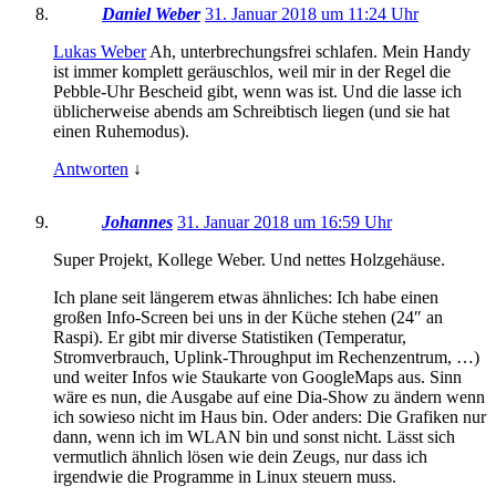
Daniel Weber
31. Januar 2018 um 11:24 Uhr
Lukas Weber
Ah, unterbrechungsfrei schlafen. Mein Handy
ist immer komplett geräuschlos, weil mir in der Regel die
Pebble-Uhr Bescheid gibt, wenn was ist. Und die lasse ich
üblicherweise abends am Schreibtisch liegen (und sie hat
einen Ruhemodus).
Antworten
↓
Johannes
31. Januar 2018 um 16:59 Uhr
Super Projekt, Kollege Weber. Und nettes Holzgehäuse.
Ich plane seit längerem etwas ähnliches: Ich habe einen
großen Info-Screen bei uns in der Küche stehen (24″ an
Raspi). Er gibt mir diverse Statistiken (Temperatur,
Stromverbrauch, Uplink-Throughput im Rechenzentrum, …)
und weiter Infos wie Staukarte von GoogleMaps aus. Sinn
wäre es nun, die Ausgabe auf eine Dia-Show zu ändern wenn
ich sowieso nicht im Haus bin. Oder anders: Die Grafiken nur
dann, wenn ich im WLAN bin und sonst nicht. Lässt sich
vermutlich ähnlich lösen wie dein Zeugs, nur dass ich
irgendwie die Programme in Linux steuern muss.