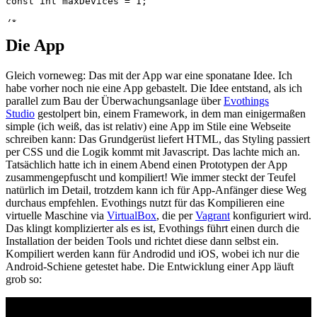
Die App
Gleich vorneweg: Das mit der App war eine sponatane Idee. Ich
habe vorher noch nie eine App gebastelt. Die Idee entstand, als ich
parallel zum Bau der Überwachungsanlage über
Evothings
Studio
gestolpert bin, einem Framework, in dem man einigermaßen
simple (ich weiß, das ist relativ) eine App im Stile eine Webseite
schreiben kann: Das Grundgerüst liefert HTML, das Styling passiert
per CSS und die Logik kommt mit Javascript. Das lachte mich an.
Tatsächlich hatte ich in einem Abend einen Prototypen der App
zusammengepfuscht und kompiliert! Wie immer steckt der Teufel
natürlich im Detail, trotzdem kann ich für App-Anfänger diese Weg
durchaus empfehlen. Evothings nutzt für das Kompilieren eine
virtuelle Maschine via
VirtualBox
, die per
Vagrant
konfiguriert wird.
Das klingt komplizierter als es ist, Evothings führt einen durch die
Installation der beiden Tools und richtet diese dann selbst ein.
Kompiliert werden kann für Androdid und iOS, wobei ich nur die
Android-Schiene getestet habe. Die Entwicklung einer App läuft
grob so: