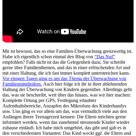
Mir ist bewusst, das so eine Familien-Überwachung grenzwertig ist.
Habe ich eigentlich schon einmal den Blog von
“Das Nuf”
empfohlen? Falls nicht ist das die Gelegenheit dazu. Sie schreibt
gerne über Familienthemen, und das in einer erfrischenden Art und
mit einer Haltung, die ich fast immer komplett unterstreichen kann.
Vor einigen Tagen ging es um das Thema der Überwachung von
Familienmitgliedern.
Auch hier folge ich ihr in ihrer ablehnenden
Haltung der Überwachung von Kindern gegenüber. Allerdings geht
das, was sie beschreibt, weit über das hinaus, was wir hier machen:
Komplette Ortung per GPS, Festlegung erlaubter
Aufenthaltsbereiche, Anzapfen des Mikrofons des Kinderhandys
usw. Uns ging es vor allem um das, was vermutlich viele aus den
Anfängen ihrere Teenagerzeit kennen: Die Eltern möchten gerne
informiert werden, wenn das zunehmnd streunende Kinder wieder
zuhause einläuft. Ich habe mich umgehört, das gibt und gab es in
den verschiedensten Varianten: Das Kind weckt ggf. die Eltern und