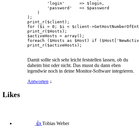
        'login'      => $login,

        'password'   => $password

    )

);

print_r($client);

for ($i = 0; $i < $client->GetHostNumberOfEnt
print_r($Hosts);

$activeHosts = array();

foreach ($Hosts as $Host) if ($Host['NewActiv
print_r($activeHosts);

Damit sollte sich sehr leicht feststellen lassen, ob du
daheim bist oder nicht. Das musst du dann eben
irgendwie noch in deine Monitor-Software integrieren.
Antworten
↓
Likes
👍
Tobias Weber