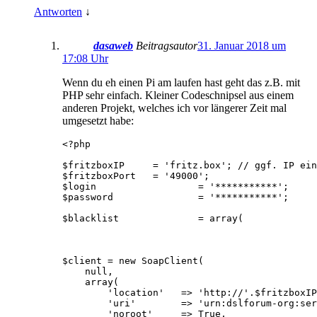
Antworten
↓
dasaweb
Beitragsautor
31. Januar 2018 um
17:08 Uhr
Wenn du eh einen Pi am laufen hast geht das z.B. mit
PHP sehr einfach. Kleiner Codeschnipsel aus einem
anderen Projekt, welches ich vor längerer Zeit mal
umgesetzt habe:
<?php

$fritzboxIP 	= 'fritz.box'; // ggf. IP eintragen

$fritzboxPort 	= '49000';

$login 			= '***********';

$password 		= '***********';

$blacklist		= array(

						'AA:AA:AA:AA:AA:AA',		# FritzB
						'AA:AA:AA:AA:AA:AA',		# Raspberry 
						);
$client = new SoapClient(

    null,

    array(

        'location'   => 'http://'.$fritzboxIP
        'uri'        => 'urn:dslforum-org:ser
        'noroot'     => True,
