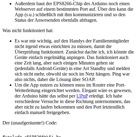
Außerdem baut der EPS8266-Chip des Arduino noch einen
Webserver auf einem bestimmten Port auf. Über den kann die
App (s.u.) schließlich mit ihm kommunizieren und so den
Status der Anwesenden ebenfalls abfragen.
Was nicht funktioniert hat:
Es war mir wichtig, auf den Handys der Familienmitglieder
nicht irgend etwas einrichten zu müssen, damit die
Überprüfung funktioniert. Zunächst dachte ich, ich könnte die
Geräte einfach regelmäßig anpingen. Das funktioniert auch
eine Zeit lang, aber nach einigen Minuten gehen sie
(jedenfalls Android-Geräte) in eine Art Standby und melden
sich nicht mehr, obwohl sie noch im Netz hängen. Ping war
also nichts, daher die Lösung über SOAP.
Um die App nutzen zu können muss im Router eine Port-
Weiterleitung eingerichtet werden. Elegant wäre es gewesen,
der Arduino hätte das selbst per
UPnP
erledigt. Ich habe
verschiedene Versuche in diese Richtung unternommen, das
aber nicht zu laufen bekommen und den Port letztendlich
einfach manuell freigegeben.
Der (unaufgeräumte!) Code:
#include <ESP8266WiFi.h>
#include <ESP8266HTTPClient.h>

// Includes für den LED-Strip:
#include "Adafruit_WS2801.h"
#include "SPI.h"

#include "tr064.h"

WiFiServer server(1234);

//Hostname
const char* wifi_host = "WerDa";
//Wifi network name (SSID)
const char* wifi_ssid = "**********";
//Wifi network password
const char* wifi_password = "**********************";
//IP address of your router. This should be "192.168.179.1" for all FRITZ!Boxes
const char* IP = "192.168.178.1";
//Port of the API of your router. This should be 49000 for all TR-064 devices.
const int PORT = 49000;
//The username if you created and account, "admin" otherwise
const char* fuser = "********";
//The password for the aforementioned account.
const char* fpass = "*****************";

//Put the settings for the devices to detect here
//The number of different people/user you want to be able to detect
const int numUser = 4;
//The maximum amount of devices per user
const int maxDevices = 1;

/*
   The array of macs. Structure:
   = {{"mac1:user1", "mac2:user1", ..., "macX:user1"}, {"mac1:user2", "mac2:user2", ..., "macX:user2"}, ..., {"mac1:userY", "mac2:userY", ..., "macX:userY"}};
   Doesn't matter if upper or lowercase :)
*/
const char macsPerUser[numUser][maxDevices][18] = {
  {"ab:cd:ef:00:01:02"}, // Nutzer 1
  {"ab:cd:ef:00:01:03"}, // Nutzer 2
  {"ab:cd:ef:00:01:04"}, // Nutzer 3
  {"ab:cd:ef:00:01:05"}, // Nutzer 4
};

//Do not mess with these :)
//TR-064 connection
TR064 connection(PORT, IP, fuser, fpass);
//Status array. No need to change this!
bool onlineUsers[numUser];
bool onlineUsersPre[numUser];
bool firstRun = true;

// slider PIN:
uint8_t sliderPIN = A0;
float dimm;      // scaling value of the slider, betweet 0 and 1
float dimm_last;

// PINs der LED-Strips:
uint8_t dataPin1  = D3;
uint8_t clockPin1 = D4;
uint8_t dataPin2  = D7;
uint8_t clockPin2 = D8;
uint8_t dataPin3  = D5;
uint8_t clockPin3 = D6;
uint8_t dataPin4  = D1;
uint8_t clockPin4 = D2;
int numberOfLEDs = 6;

Adafruit_WS2801 strip[numUser] = {
  Adafruit_WS2801(numberOfLEDs, dataPin1, clockPin1),
  Adafruit_WS2801(numberOfLEDs, dataPin2, clockPin2),
  Adafruit_WS2801(numberOfLEDs, dataPin3, clockPin3),
  Adafruit_WS2801(numberOfLEDs, dataPin4, clockPin4)
};

//###########################################################################################
void setup() {

  for (int i = 0; i < numUser; ++i) {
    onlineUsersPre[i] = false;
  }

  //You might want to change the baud-rate
  Serial.begin(115200);

  // read the slider value:
  dimm = analogRead(sliderPIN) / 1024.;
  dimm_last = dimm;

  // Setup für LED-Strip:
  for (int s = 0; s < numUser; ++s) {
    strip[s].begin();
    strip[s].show();
  }

  // Start TCP server.
  server.begin();

  //**************************************************
  //Wait a few secs for warm-up (dunno why, was in the default code for http connections).
  //You might be able to remove this block
  Serial.println("[SETUP] WAIT 1...");
  LEDfadeInAll(1, 0, 0);
  LEDfadeOutAll(1, 0, 0);
  Serial.println("[SETUP] WAIT 2...");
  LEDfadeInAll(0, 1, 0);
  LEDfadeOutAll(0, 1, 0);
  Serial.println("[SETUP] WAIT 3...");
  LEDfadeInAll(0, 0, 1);
  LEDfadeOutAll(0, 0, 1);
  //**************************************************

  //Connect to wifi
  WiFi.mode(WIFI_STA);
  WiFi.hostname(wifi_host);
  WiFi.begin(wifi_ssid, wifi_password);

  //Wait for the wifi to connect and flash all LEDs
  while ((WiFi.status() != WL_CONNECTED)) {
    for (int i = 0; i < strip[0].numPixels(); i++) {
      for (int s = 0; s < numUser; ++s) {
        if (random(1, 10) > 5) strip[s].setPixelColor(i,  Color(random(1, 255), random(1, 255), random(1, 255)));
        else     strip[s].setPixelColor(i,  Color(0, 0, 0));
      }
    }
    for (int s = 0; s < numUser; ++s) {
      strip[s].show();
    }
    delay(200);
  }

  Serial.println("[WiFi] Connected!");
  Serial.println("[WiFi] Hostname:  " + WiFi.hostname());
  Serial.println("[WiFi] MAC:       " + WiFi.macAddress());
  Serial.println("[WiFi] IP:        " + WiFi.localIP().toString());
  Serial.println();

  LEDfadeInAll(1, 1, 0);

  //Initialize the TR-064 library
  Serial.println("Initialize TR-064 connection");
  connection.init();
  //Request the number of (connected) Wifi-Devices
  int numDev = getWifiNumber();
  Serial.printf("WIFI has %d (connected) devices.\n", numDev);
  //Check the status of all the devices connected to wifi
  getStatusOfAllWifi(numDev);
  //Get the number of all devices, that are known to this router
  numDev = getDeviceNumber();
  Serial.printf("Router has %d known devices.\n", numDev);
}

//###########################################################################################
void loop() {
  //For the next round, assume all users are offline
  for (int i = 0; i < numUser; ++i) {
    onlineUsersPre[i] = onlineUsers[i];
    onlineUsers[i]    = false;
  }

  //Check for all users if at least one of the macs is online
  for (int i = 0; i < numUser; ++i) {
    Serial.printf("> USER %d -------------------------------\n", i);
    boolean b = true; //No online device found yet
    //Check all devices
    for (int j = 0; j < maxDevices && b; ++j) {
      //Get the mac of the device to check
      String curMac = macsPerUser[i][j];
      b = (curMac != ""); //If it is empty, we don't need to check it (or the next one)
      if (b) {
        //okay, ask the router for the status of this MAC
        String stat2[4][2];
        getStatusOfMAC(curMac, stat2);

        //aaaaaaaaaaaannd??? Is it online?
        if (stat2[3][1] != "" && stat2[3][1] != "0") {
          onlineUsers[i] = true;
          b = true;
        }
        //Okay, print the status to the console!
        verboseStatus(stat2);
      }
    }
  }
  Serial.println("========================================");

  //Flash all LEDs and then set them to the status we just found
  if (firstRun) {
    for (int s = 0; s < numUser; ++s) {
      // Gelb ausblenden:
      LEDfadeOut(s, 1, 1, 0);
      if (onlineUsers[s]) {
        LEDfadeIn(s, 1, 1, 1);
      }
      else {
        LEDfadeIn(s, 1, 0, 0);
      }
    }
  }
  else {
    for (int s = 0; s < numUser; ++s) {
      if (!onlineUsersPre[s] && onlineUsers[s]) {
        // Rot ausblenden:
        LEDfadeOut(s, 1, 0, 0);
        // Grün blinken:
        LEDfadeIn(s, 0, 1, 0);
        LEDfadeOut(s, 0, 1, 0);
        // Weiß einblenden:
        LEDfadeIn(s, 1, 1, 1);
      }
      if (onlineUsersPre[s] && !onlineUsers[s]) {
        // Weiß ausblenden:
        LEDfadeOut(s, 1, 1, 1);
        // Rot blinken:
        LEDfadeIn(s, 1, 0, 0);
        LEDfadeOut(s, 1, 0, 0);
        // Rot einblenden:
        LEDfadeIn(s, 1, 0, 0);
      }
    }
  }
  firstRun = false;

  //delay(10000);
  unsigned long starttime = millis();
  while (millis() - starttime < 10000) {

    // adjust the brightness according to the slider:
    dimm = analogRead(sliderPIN) / 1024.;

    // WOHOOOOO!
    //
    // "Floating point numbers are not exact, and may yield strange results when compared.
    // For example 6.0 / 3.0 may not equal 2.0.
    // You should instead check that the absolute value of the difference
    // between the numbers is less than some small number.
    // https://www.arduino.cc/reference/en/language/variables/data-types/float/

    if (abs(dimm - dimm_last) > .05 ) {
      Serial.print("Brightness changed: ");
      Serial.print(dimm_last, 5);
      Serial.print("\t->\t");
      Serial.print(dimm, 5);
      Serial.print("\tdiff:\t");
      Serial.println(abs(dimm - dimm_last), 5);

      for (int s = 0; s < numUser; ++s) {
        if (onlineUsers[s]) {
          for (int i = 0; i < strip[0].numPixels(); i++) {
            strip[s].setPixelColor(i, Color(dimm * 255., dimm * 255., dimm * 255.));
          }
        }
        else {
          for (int i = 0; i < strip[0].numPixels(); i++) {
            strip[s].setPixelColor(i, Color(dimm * 255., 0, 0));
          }
        }
        strip[s].show();
      }
      dimm_last = dimm;
    }

    // Check if a client has connected
    delay(10);
    WiFiClient client = server.available();
    if (client) {

      // Return the response
      // (the following lines are necessary the server should be used with a browser):
      //client.println("HTTP/1.1 200 OK");
      //client.println("Content-Type: text/html");
      //client.println(""); //  do not forget this one
      //client.println("<!DOCTYPE HTML>");
      //client.println("<html>");
      String response = "";       // it's important to send the response at once, not in the folling loop in separat pieces
      for (int i = 0; i < numUser; ++i) {
        if (onlineUsers[i]) {
          response += "1";
        }
        else                {
          response += "0";
        }
      }
      client.print(response);
      //client.println("</html>");
    }
  }

}

///////////////////////////////////////////////////
void LEDfadeIn(int s, float r, float g, float b) {
  dimm = analogRead(sliderPIN) / 1024.;

  for (int c = 0; c <= 255; c = c + 5) {
    for (int i = 0; i < strip[s].numPixels(); i++) {
      strip[s].setPixelColor(i, Color(dimm * c * r, dimm * c * b, dimm * c * g));
    }
    strip[s].show();
    delay(15);
  }
  delay(100);
}
///////////////////////////////////////////////////
void LEDfadeOut(int s, float r, float g, float b) {
  dimm = analogRead(sliderPIN) / 1024.;

  for (int c = 255; c >= 0; c = c - 5) {
    for (int i = 0; i < strip[s].numPixels(); i++) {
      strip[s].setPixelColor(i, Color(dimm * c * r, dimm * c * b, dimm * c * g));
    }
    strip[s].show();
    delay(15);
  }
  delay(100);
}
///////////////////////////////////////////////////
void LEDfadeInAll(float r, float g, float b) {
  dimm = analogRead(sliderPIN) / 1024.;

  for (int c = 0; c <= 255; c = c + 5) {
    for (int i = 0; i < strip[0].numPixels(); i++) {
      for (int s = 0; s < numUser; ++s) {
        strip[s].setPixelColor(i, Color(dimm * c * r, dimm * c * b, dimm * c * g));
      }
    }