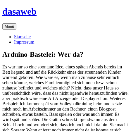
Zum
dasaweb
Inhalt
springen
Menü
Startseite
Impressum
Arduino-Bastelei: Wer da?
Es war nur so eine spontane Idee, eines späten Abends bereits im
Bett liegend und auf die Rückkehr eines der streunenden Kinder
wartend geboren: Wie wäre es, wenn man zuhause sehr einfach
sehen könnte, welches Familienmitglied sich noch bzw. schon
zuhause befindet und welches nicht? Nicht, dass unser Haus so
unübersichtlich wäre, dass das nicht irgendwie herauszufinden wäre,
aber praktisch wäre eine Art Anzeige oder Display schon. Weiteres
Beispiel: Ich komme spät vom Volleyballtraining heim und setzte
mich noch im Arbeitszimmer an den Rechner, einen Blogpost
schreiben, etwas basteln, Bass spielen oder was auch immer. Es
wird spät und später. Die Gattin schreckt irgendwann aus dem
Schlaf hoch und wundert sich, dass ich noch nicht da bin. Sie macht
sich Sorgen: Wenn er jetzt noch immer nicht da ist könnte er sich