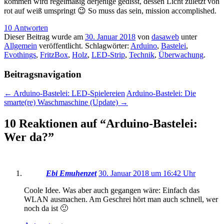
kommen wird regelmäßig derjenige gedisst, dessen Licht zuletzt von
rot auf weiß umspringt 😉 So muss das sein, mission accomplished.
10 Antworten
Dieser Beitrag wurde am
30. Januar 2018
von
dasaweb
unter
Allgemein
veröffentlicht. Schlagwörter:
Arduino
,
Bastelei
,
Evothings
,
FritzBox
,
Holz
,
LED-Strip
,
Technik
,
Überwachung
.
Beitragsnavigation
←
Arduino-Bastelei: LED-Spielereien
Arduino-Bastelei: Die
smarte(re) Waschmaschine (Update)
→
10 Reaktionen auf “
Arduino-Bastelei:
Wer da?
”
Ebi Emuhenzet
30. Januar 2018 um 16:42 Uhr
Coole Idee. Was aber auch gegangen wäre: Einfach das
WLAN ausmachen. Am Geschrei hört man auch schnell, wer
noch da ist 🙂