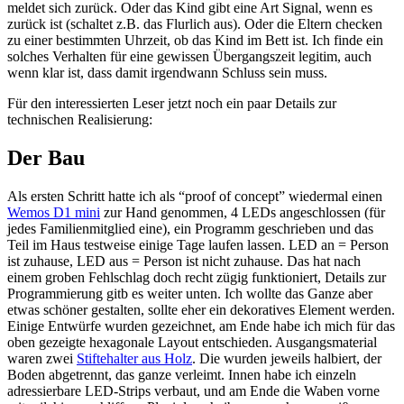
meldet sich zurück. Oder das Kind gibt eine Art Signal, wenn es
zurück ist (schaltet z.B. das Flurlich aus). Oder die Eltern checken
zu einer bestimmten Uhrzeit, ob das Kind im Bett ist. Ich finde ein
solches Verhalten für eine gewissen Übergangszeit legitim, auch
wenn klar ist, dass damit irgendwann Schluss sein muss.
Für den interessierten Leser jetzt noch ein paar Details zur
technischen Realisierung:
Der Bau
Als ersten Schritt hatte ich als “proof of concept” wiedermal einen
Wemos D1 mini
zur Hand genommen, 4 LEDs angeschlossen (für
jedes Familienmitglied eine), ein Programm geschrieben und das
Teil im Haus testweise einige Tage laufen lassen. LED an = Person
ist zuhause, LED aus = Person ist nicht zuhause. Das hat nach
einem groben Fehlschlag doch recht zügig funktioniert, Details zur
Programmierung gitb es weiter unten. Ich wollte das Ganze aber
etwas schöner gestalten, sollte eher ein dekoratives Element werden.
Einige Entwürfe wurden gezeichnet, am Ende habe ich mich für das
oben gezeigte hexagonale Layout entschieden. Ausgangsmaterial
waren zwei
Stiftehalter aus Holz
. Die wurden jeweils halbiert, der
Boden abgetrennt, das ganze verleimt. Innen habe ich einzeln
adressierbare LED-Strips verbaut, und am Ende die Waben vorne