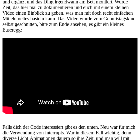
und ergänzt und das Ding irgendwann am Bett montiert. Wurde
Zeit, das hier mal zu dokumentieren und euch mit einem kleinen
Video einen Einblick zu geben, was man mit doch recht einfachen
Mitteln nettes basteln kann. Das Video wurde vom Geburtstagskind
selbst geschnitten, bitte zum Ende ansehen, es gibt ein kleines
Easeregg:
Falls dich der Code interessiert gibt es den unten. Neu war für mich
die Verwendung von Interrupts. War in diesem Fall wichtig, denn
diverse Licht-Animationen dauern so ihre Zeit, und man will mit