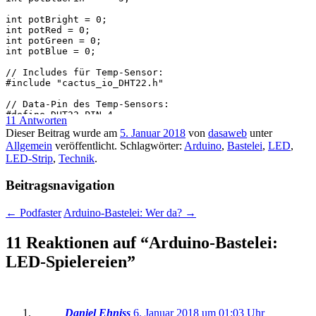
11 Antworten
Dieser Beitrag wurde am
5. Januar 2018
von
dasaweb
unter
Allgemein
veröffentlicht. Schlagwörter:
Arduino
,
Bastelei
,
LED
,
LED-Strip
,
Technik
.
Beitragsnavigation
←
Podfaster
Arduino-Bastelei: Wer da?
→
11 Reaktionen auf “
Arduino-Bastelei:
LED-Spielereien
”
Daniel Ehniss
6. Januar 2018 um 01:03 Uhr