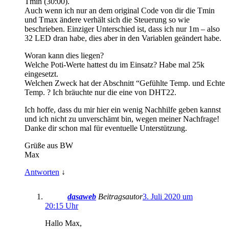
Tmin (30:00).
Auch wenn ich nur an dem original Code von dir die Tmin
und Tmax ändere verhält sich die Steuerung so wie
beschrieben. Einziger Unterschied ist, dass ich nur 1m – also
32 LED dran habe, dies aber in den Variablen geändert habe.
Woran kann dies liegen?
Welche Poti-Werte hattest du im Einsatz? Habe mal 25k
eingesetzt.
Welchen Zweck hat der Abschnitt “Gefühlte Temp. und Echte
Temp. ? Ich bräuchte nur die eine von DHT22.
Ich hoffe, dass du mir hier ein wenig Nachhilfe geben kannst
und ich nicht zu unverschämt bin, wegen meiner Nachfrage!
Danke dir schon mal für eventuelle Unterstützung.
Grüße aus BW
Max
Antworten
↓
dasaweb
Beitragsautor
3. Juli 2020 um
20:15 Uhr
Hallo Max,