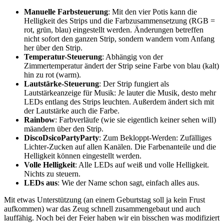
Manuelle Farbsteuerung
: Mit den vier Potis kann die
Helligkeit des Strips und die Farbzusammensetzung (RGB =
rot, grün, blau) eingestellt werden. Änderungen betreffen
nicht sofort den ganzen Strip, sondern wandern vom Anfang
her über den Strip.
Temperatur-Steuerung
: Abhängig von der
Zimmertemperatur ändert der Strip seine Farbe von blau (kalt)
hin zu rot (warm).
Lautstärke-Steuerung
: Der Strip fungiert als
Lautstärkeanzeige für Musik: Je lauter die Musik, desto mehr
LEDs entlang des Strips leuchten. Außerdem ändert sich mit
der Lautstärke auch die Farbe.
Rainbow
: Farbverläufe (wie sie eigentlich keiner sehen will)
mäandern über den Strip.
DiscoDsicoPartyParty
: Zum Bekloppt-Werden: Zufälliges
Lichter-Zucken auf allen Kanälen. Die Farbenanteile und die
Helligkeit können eingestellt werden.
Volle Helligkeit
: Alle LEDs auf weiß und volle Helligkeit.
Nichts zu steuern.
LEDs aus
: Wie der Name schon sagt, einfach alles aus.
Mit etwas Unterstützung (an einem Geburtstag soll ja kein Frust
aufkommen) war das Zeug schnell zusammengebaut und auch
lauffähig. Noch bei der Feier haben wir ein bisschen was modifiziert