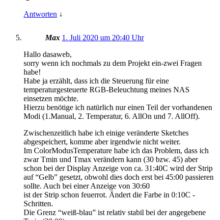
Antworten
↓
Max
1. Juli 2020 um 20:40 Uhr
Hallo dasaweb,
sorry wenn ich nochmals zu dem Projekt ein-zwei Fragen
habe!
Habe ja erzählt, dass ich die Steuerung für eine
temperaturgesteuerte RGB-Beleuchtung meines NAS
einsetzen möchte.
Hierzu benötige ich natürlich nur einen Teil der vorhandenen
Modi (1.Manual, 2. Temperatur, 6. AllOn und 7. AllOff).
Zwischenzeitlich habe ich einige veränderte Sketches
abgespeichert, komme aber irgendwie nicht weiter.
Im ColorModusTemperature habe ich das Problem, dass ich
zwar Tmin und Tmax verändern kann (30 bzw. 45) aber
schon bei der Display Anzeige von ca. 31:40C wird der Strip
auf “Gelb” gesetzt, obwohl dies doch erst bei 45:00 passieren
sollte. Auch bei einer Anzeige von 30:60
ist der Strip schon feuerrot. Ändert die Farbe in 0:10C -
Schritten.
Die Grenz “weiß-blau” ist relativ stabil bei der angegebene