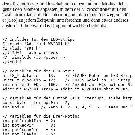
dem Tastendruck zum Umschalten in einen anderen Modus nicht
genau den Moment abpassen, in dem der Microcontroller auf den
Tastendruck lauscht. Der Interrupt kann den Code (deswegen heißt
er ja so) zu jedem Zeitpunkt unterbrechen und dann etwas anderes
auslösen. Ohne wäre das Ding nicht wirklich bedienbar.
// Includes für den LED-Strip:
#include "Adafruit_WS2801.h"
#include "SPI.h"
//#ifdef __AVR_ATtiny85__
//  #include <avr/power.h>
//#endif

// Variablen für den LED-Strip:
uint8_t dataPin  = 13;    // BLAUES Kabel am LED-Strip
uint8_t clockPin = 12;    // ROTES Kabel am LED-Strip
int numberOfLEDs = 160;   // Anzahl an LEDs auf dem Strip
Adafruit_WS2801 strip = Adafruit_WS2801(numberOfLEDs, dataPin, clockPin);

// Variablen für den Button (als Interrupt, siehe https://www.arduino.cc/en/Reference/AttachInterrupt):
const byte interruptPin = 2;
int modus = 0;  // kann 1, 2, 3, 4, 5, 6, 7 sein und legt den Modus der LEDs fest

// Variablen für die Dreh-Potis:
int potBrightPin  = 2;
int potRedPin     = 3;
int potGreenPin   = 4;
int potBluePin    = 5;

int potBright = 0;
int potRed = 0;
int potGreen = 0;
int potBlue = 0;

// Includes für Temp-Sensor:
#include "cactus_io_DHT22.h"

// Data-Pin des Temp-Sensors:
#define DHT22_PIN 4

// Sensor initialisieren:
DHT22 dht(DHT22_PIN);
// Note: If you are using a board with a faster processor than 16MHz then you need
// to declare an instance of the DHT22 using
// DHT22 dht(DHT22_DATA_PIN, 30);
// The additional parameter, in this case here is 30 is used to increase the number of
// cycles transitioning between bits on the data and clock lines. For the
// Arduino boards that run at 84MHz the value of 30 should be about right.

// Include für das Display:
#include <TM1637Display.h>

// PINs des Displays:
const int CLK = 6; //Set the CLK pin connection to the display
const int DIO = 7; //Set the DIO pin connection to the display

// Display initialisieren:
TM1637Display display(CLK, DIO);  //set up the 4-Digit Display.
// Noch zwei Zustände definieren:
uint8_t all_on[]  = { 0xff, 0xff, 0xff, 0xff };
uint8_t all_off[] = { 0x00, 0x00, 0x00, 0x00 };

// PIN des Lautstärke-Sensors:
int pinVolume = 0;

void setup() {

  // Setup für Interrupt:
  pinMode(interruptPin, INPUT_PULLUP);
  attachInterrupt(digitalPinToInterrupt(interruptPin), changeModus, FALLING);

  // Setup für LED-Strip:
//  #if defined(__AVR_ATtiny85__) && (F_CPU == 16000000L)
//    clock_prescale_set(clock_div_1); // Enable 16 MHz on Trinket
//  #endif
  strip.begin();
  strip.show();   // Update LED contents, to start they are all 'off'

  // Setup für Temperatur-Sensor:
  dht.begin();

  // Setup des Displays:
  display.setBrightness(0xff);  //set the diplay to maximum brightness
  // Testweise dreimal alle Segmente kurz anzeigen:
  display.setSegments(all_on);
  delay(100);
  display.setSegments(all_off);
  delay(100);
  display.setSegments(all_on);
  delay(100);
  display.setSegments(all_off);
  delay(100);
  display.setSegments(all_on);
  delay(100);
  display.setSegments(all_off);

  // Ausgabe auf seriellem Monitor:
  Serial.begin(9600);
  Serial.println("Bright\tRed\tGreen\tBlue");

}

void loop() {

  switch (modus) {
    // Modus 1: Manuelle Farbsteuerung
    case 1:
      ColorModusManual(modus);
    break;
    // Modus 2: Temperatur-Steuerung
    case 2:
      ColorModusTemperature(modus);
    break;
    // Modus 3: Lautstärke-Steuerung
    case 3:
      ColorModusVolume(modus);
    break;
    // Modus 4: Rainbow
    case 4:
      ColorModusRainbow(modus, 0);
    break;
    // Modus 5: DiscoDsicoPartyParty
    case 5:
      ColorModusDiscoDiscoPartyParty(modus, 0);
    break;
    // Modus 6: Volle Helligkeit
    case 6:
      ColorModusAllOn(modus, 0);
    break;
    // Modus 7: LEDs aus
    case 7:
      ColorModusAllOff(modus, 0);
    break;
  }

}

void changeModus() {

  // Debouncing (see http://forum.arduino.cc/index.php?topic=45000.msg325952#msg325952):
  static unsigned long last_interrupt_time = 0;
  unsigned long interrupt_time = millis();
  // If interrupts come faster than 300ms, assume it's a bounce and ignore
  if (interrupt_time - last_interrupt_time > 300) {
    //modus = !modus;
    modus = (modus % 7) + 1; // "modus" kann dann 1, 2, 3, 4, 5, 6, 7 sein
    Serial.print("- - - Modus changed: ");
    Serial.print(modus);
    Serial.print(" - - - ");
    switch (modus) {
      // Modus 1: Manuelle Farbsteuerung
      case 1:
        Serial.print("Manuelle Steuerung");
        display.setSegments(all_off);
      break;
      // Modus 2: Temperatur-Steuerung
      case 2:
        Serial.print("Temperatur-Steuerung");
      break;
      // Modus 3: Lautstärke-Steuerung
      case 3:
        Serial.print("Lautstaerke-Steuerung");
        display.setSegments(all_off);
      break;
      // Modus 4: Rainbow
      case 4:
        Serial.print("Rainbow");
        display.setSegments(all_off);
      break;
      // Modus 5: DiscoDiscoPartyParty
      case 5:
        Serial.print("DiscoDiscoPartyParty");
        display.setSegments(all_off);
      break;
      // Modus 6: Volle Helligkeit
      case 6:
        Serial.print("Komplett AN");
        display.setSegments(all_off);
      break;
      // Modus 7: LEDs aus
      case 7:
        Serial.print("Komplett AUS");
        display.setSegments(all_off);
      break;
    }
    Serial.println(" - - - ");
  }
  last_interrupt_time = interrupt_time;
}

// LED-Strip-Funktionen:

void ColorModusManual(int modusOK) {

  potBright = analogRead(potBrightPin) / 4;
  potRed    = analogRead(potRedPin) / 4;
  potGreen  = analogRead(potGreenPin) / 4;
  potBlue   = analogRead(potBluePin) / 4;
  Serial.print(potBright);  Serial.print("\t");
  Serial.print(potRed);     Serial.print("\t");
  Serial.print(potGreen);   Serial.print("\t");
  Serial.print(potBlue);    Serial.println("\t");

  int i;
  for (i=0; i < strip.numPixels(); i++) {

      // INTERRUPT EINBAUEN:
      if ((i%100) == 0) Serial.print("");
      if (modus != modusOK) return;

      potBright = analogRead(potBrightPin) / 4;
      potRed    = analogRead(potRedPin) / 4;
      potGreen  = analogRead(potGreenPin) / 4;
      potBlue   = analogRead(potBluePin) / 4;

      strip.setPixelColor(i, Color(potBright * potRed / 255, potBright * potGreen / 255, potBright * potBlue / 255));
      strip.show();
  }
}

void ColorModusTemperature(int modusOK) {

  // Reading temperature or humidity takes about 250 milliseconds!
  // Sensor readings may also be up to 2 seconds 'old' (its a very slow sensor)
  dht.readHumidity();
  dht.readTemperature();

  // Gemessene Werte auf seriellen Monitor ausgeben:
  Serial.print("Feucht: "); Serial.print(dht.humidity); Serial.print(" %\t\t");
  Serial.print("Temp: "); Serial.print(dht.temperature_C); Serial.print(" *C\t");
  Serial.print("gef. Temp: "); Serial.print(dht.computeHeatIndex_C()); Serial.println(" *C\t");    // Heat index: https://de.wikipedia.org/wiki/Hitzeindex

  // GEFÜHLTE Temperatur auf Display ausgeben:
  //display.showNumberDec(dht.computeHeatIndex_C()*100, false);
  // ECHTE Temperatur auf Display ausgeben:
  display.showNumberDec(dht.temperature_C*100, false);
  // Darstellung mit Doppelpunkt (statt Komma), besser als nichts:
  uint8_t segto;
  //segto = 0x80 | display.encodeDigit((int)(dht.computeHeatIndex_C())%10);
  segto = 0x80 | display.encodeDigit((int)(dht.temperature_C)%10);
  display.setSegments(&segto, 1, 1);

  float T     = dht.computeHeatIndex_C();
  float Tmin  = 10;
  float Tmax  = 35;

  float r = 0;
  float g = 0;
  float b = 0;

  // Linearer Verlauf:
  // - Bei Tmin ist die Farbe nur blau
  // - Bei Tmax ist die Farbe nur rot
  // - Unter Tmin ist die Farbe weiß
  // - Über Tmax ist die Farbe gelb

  if (T < Tmin) { r = 1; g = 1; b = 1; } else if (T > Tmax) {
    r = 1;
    g = .5;
    b = 0;
  } else {
    r = (T - Tmin) / (Tmax - Tmin);
    g = 0;
    b = (T - Tmax) / (Tmin - Tmax);
  }
//  Serial.print("R = "); Serial.print(r); Serial.print("\t");
//  Serial.print("G = "); Serial.print(g); Serial.print("\t");
//  Serial.print("B = "); Serial.print(b); Serial.print("\t\n"); 

  int i;
  for (i=0; i < strip.numPixels(); i++) {
    strip.setPixelColor(i,  Color(r * analogRead(potBrightPin) / 4, g * analogRead(potBrightPin) / 4, b * analogRead(potBrightPin) / 4));

    // INTERRUPT EINBAUEN:
    if ((i%100) == 0) Serial.print("");
    if (modus != modusOK) return;

  }
  strip.show();   // write all the pixels out

  //delay(2000);
}

void ColorModusVolume(int modusOK) {

  float maxvolume = 757; // Erkenntnis durch Ausprobieren...
  float volume = analogRead(pinVolume) / maxvolume; // Wert zwischen 0 und 1

//  // Mit Mittelungen als Glättung:
//  volume = 0;
//  int mittelungen = 10;
//  int m;
//  for (m = 1; m <= mittelungen; m++) {
//    volume = volume + (analogRead(pinVolume) / maxvolume);
//    //delay(10);
//  }
//  volume = volume / mittelungen;

  // Die unteren z.B. 20% abschneiden:
  float volcut = 0.2;
  if (volume < volcut) { volume = 0; }   // jetzt gehen die Werte von 0.2 - 1
  volume = volume - volcut;              // jetzt gehen die Werte von 0 - .8
  volume = volume * (1 / (1 - volcut));        // jetzt gehen die Werte von 0 - 1

  Serial.print("Volume:\t");
  Serial.println(volume);

  float potBright = analogRead(potBrightPin) * 1.0 / 1023;

  int i;
  for (i=0; i < strip.numPixels(); i++) {

    if (i < strip.numPixels() * volume) {
      strip.setPixelColor(i,  Color(255 * volume * potBright, 255 * (1-volume) * potBright, 0));
    }
    else {
      strip.setPixelColor(i,  Color(0, 0, 0));
    }

    // INTERRUPT EINBAUEN:
    if ((i%100) == 0) Serial.print("");
    if (modus != modusOK) return;

  }
  strip.show();   // write all the pixels out

}

void ColorModusRainbow(int modusOK, uint8_t wait) {
  int i, j;

  for (j=0; j < 256 * 5; j++) {     // 5 cycles of all 25 colors in the wheel
    for (i=0; i < strip.numPixels(); i++) {
      // tricky math! we use each pixel as a fraction of the full 96-color wheel
      // (thats the i / strip.numPixels() part)
      // Then add in j which makes the colors go around per pixel
      // the % 96 is to make the wheel cycle around

      //strip.setPixelColor(i, Wheel( ((i * 256 / strip.numPixels()) + j) % 256, analogRead(potBrightPin) / 4) );
      // Mal so abändern, d