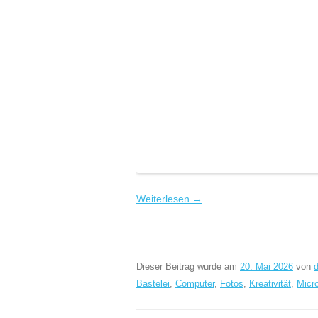
Weiterlesen
→
Dieser Beitrag wurde am
20. Mai 2026
von
Bastelei
,
Computer
,
Fotos
,
Kreativität
,
Micro