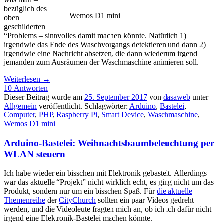
bezüglich des
Wemos D1 mini
oben
geschilderten
“Problems – sinnvolles damit machen könnte. Natürlich 1)
irgendwie das Ende des Waschvorgangs detektieren und dann 2)
irgendwie eine Nachricht absetzen, die dann wiederum irgend
jemanden zum Ausräumen der Waschmaschine animieren soll.
Weiterlesen
→
10 Antworten
Dieser Beitrag wurde am
25. September 2017
von
dasaweb
unter
Allgemein
veröffentlicht. Schlagwörter:
Arduino
,
Bastelei
,
Computer
,
PHP
,
Raspberry Pi
,
Smart Device
,
Waschmaschine
,
Wemos D1 mini
.
Arduino-Bastelei: Weihnachtsbaumbeleuchtung per
WLAN steuern
Ich habe wieder ein bisschen mit Elektronik gebastelt. Allerdings
war das aktuelle “Projekt” nicht wirklich echt, es ging nicht um das
Produkt, sondern nur um ein bisschen Spaß. Für
die aktuelle
Themenreihe
der
CityChurch
sollten ein paar Videos gedreht
werden, und die Videoleute fragten mich an, ob ich ich dafür nicht
irgend eine Elektronik-Bastelei machen könnte.