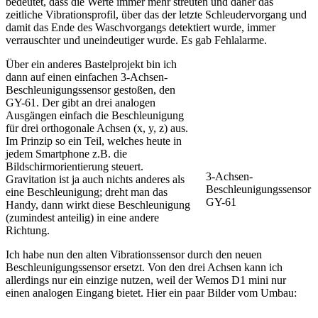
bedeutet, dass die Werte immer mehr streuten und daher das
zeitliche Vibrationsprofil, über das der letzte Schleudervorgang und
damit das Ende des Waschvorgangs detektiert wurde, immer
verrauschter und uneindeutiger wurde. Es gab Fehlalarme.
Über ein anderes Bastelprojekt bin ich
dann auf einen einfachen 3-Achsen-
Beschleunigungssensor gestoßen, den
GY-61. Der gibt an drei analogen
Ausgängen einfach die Beschleunigung
für drei orthogonale Achsen (x, y, z) aus.
Im Prinzip so ein Teil, welches heute in
jedem Smartphone z.B. die
Bildschirmorientierung steuert.
3-Achsen-
Gravitation ist ja auch nichts anderes als
Beschleunigungssensor
eine Beschleunigung; dreht man das
GY-61
Handy, dann wirkt diese Beschleunigung
(zumindest anteilig) in eine andere
Richtung.
Ich habe nun den alten Vibrationssensor durch den neuen
Beschleunigungssensor ersetzt. Von den drei Achsen kann ich
allerdings nur ein einzige nutzen, weil der Wemos D1 mini nur
einen analogen Eingang bietet. Hier ein paar Bilder vom Umbau: