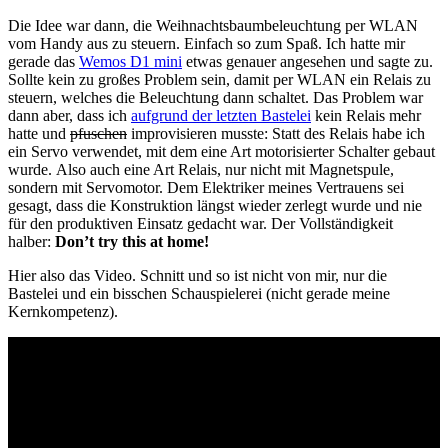
Die Idee war dann, die Weihnachtsbaumbeleuchtung per WLAN
vom Handy aus zu steuern. Einfach so zum Spaß. Ich hatte mir
gerade das
Wemos D1 mini
etwas genauer angesehen und sagte zu.
Sollte kein zu großes Problem sein, damit per WLAN ein Relais zu
steuern, welches die Beleuchtung dann schaltet. Das Problem war
dann aber, dass ich
aufgrund der letzten Bastelei
kein Relais mehr
hatte und
pfuschen
improvisieren musste: Statt des Relais habe ich
ein Servo verwendet, mit dem eine Art motorisierter Schalter gebaut
wurde. Also auch eine Art Relais, nur nicht mit Magnetspule,
sondern mit Servomotor. Dem Elektriker meines Vertrauens sei
gesagt, dass die Konstruktion längst wieder zerlegt wurde und nie
für den produktiven Einsatz gedacht war. Der Vollständigkeit
halber:
Don’t try this at home!
Hier also das Video. Schnitt und so ist nicht von mir, nur die
Bastelei und ein bisschen Schauspielerei (nicht gerade meine
Kernkompetenz).