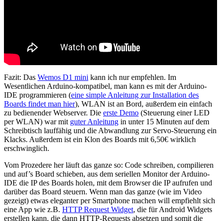
Fazit: Das
Wemos D1 mini
kann ich nur empfehlen. Im
Wesentlichen Arduino-kompatibel, man kann es mit der Arduino-
IDE programmieren (
eine simple Anleitung zur Installation des
Boards findet man hier
), WLAN ist an Bord, außerdem ein einfach
zu bedienender Webserver. Die
erste Demo
(Steuerung einer LED
per WLAN) war mit
guter Anleitung
in unter 15 Minuten auf dem
Schreibtisch lauffähig und die Abwandlung zur Servo-Steuerung ein
Klacks. Außerdem ist ein Klon des Boards mit 6,50€ wirklich
erschwinglich.
Vom Prozedere her läuft das ganze so: Code schreiben, compilieren
und auf’s Board schieben, aus dem seriellen Monitor der Arduino-
IDE die IP des Boards holen, mit dem Browser die IP aufrufen und
darüber das Board steuern. Wenn man das ganze (wie im Video
gezeigt) etwas eleganter per Smartphone machen will empfiehlt sich
eine App wie z.B.
HTTP Request Widget
, die für Android Widgets
erstellen kann, die dann HTTP-Requests absetzen und somit die