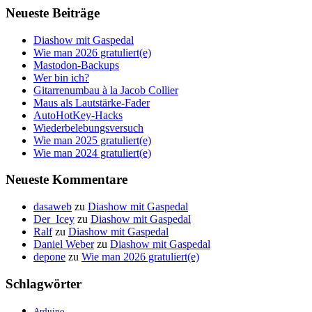
Neueste Beiträge
Diashow mit Gaspedal
Wie man 2026 gratuliert(e)
Mastodon-Backups
Wer bin ich?
Gitarrenumbau à la Jacob Collier
Maus als Lautstärke-Fader
AutoHotKey-Hacks
Wiederbelebungsversuch
Wie man 2025 gratuliert(e)
Wie man 2024 gratuliert(e)
Neueste Kommentare
dasaweb
zu
Diashow mit Gaspedal
Der_Icey
zu
Diashow mit Gaspedal
Ralf
zu
Diashow mit Gaspedal
Daniel Weber
zu
Diashow mit Gaspedal
depone
zu
Wie man 2026 gratuliert(e)
Schlagwörter
Arduino