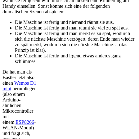
wann sie fertig sein wird und sich am besten eine Erinnerung am
Handy einstellen. Sonst könnte sich eine der folgenden
dramatischen Szenen abspielen:
Die Maschine ist fertig und niemand räumt sie aus.
Die Maschine ist fertig und man räumt sie viel zu spät aus.
Die Maschine ist fertig und man merkt es zu spät, wodurch
sich die nächste Maschine verzögert, deren Ende man wieder
zu spät merkt, wodurch sich die näcshte Maschine… (das
Prinzip ist klar).
Die Maschine ist fertig und irgend etwas anderes ganz
schlimmes.
Da hat man als
Bastler jetzt also
einen
Wemos D1
mini
herumliegen
(also einem
Arduino-
ähnlichen
Mikrocontroller
mit
einem
ESP8266
-
WLAN-Modul)
und fragt sich,
was man –