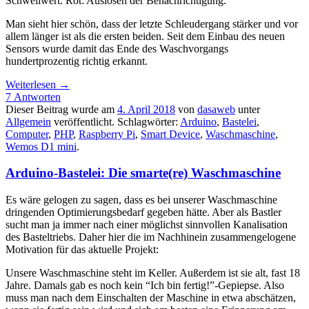
Schwellwert. Rot: Auslösen der Benachrichtigung.
Man sieht hier schön, dass der letzte Schleudergang stärker und vor
allem länger ist als die ersten beiden. Seit dem Einbau des neuen
Sensors wurde damit das Ende des Waschvorgangs
hundertprozentig richtig erkannt.
Weiterlesen
→
7 Antworten
Dieser Beitrag wurde am
4. April 2018
von
dasaweb
unter
Allgemein
veröffentlicht. Schlagwörter:
Arduino
,
Bastelei
,
Computer
,
PHP
,
Raspberry Pi
,
Smart Device
,
Waschmaschine
,
Wemos D1 mini
.
Arduino-Bastelei: Die smarte(re) Waschmaschine
Es wäre gelogen zu sagen, dass es bei unserer Waschmaschine
dringenden Optimierungsbedarf gegeben hätte. Aber als Bastler
sucht man ja immer nach einer möglichst sinnvollen Kanalisation
des Basteltriebs. Daher hier die im Nachhinein zusammengelogene
Motivation für das aktuelle Projekt:
Unsere Waschmaschine steht im Keller. Außerdem ist sie alt, fast 18
Jahre. Damals gab es noch kein “Ich bin fertig!”-Gepiepse. Also
muss man nach dem Einschalten der Maschine in etwa abschätzen,