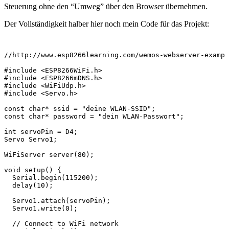
Steuerung ohne den “Umweg” über den Browser übernehmen.
Der Vollständigkeit halber hier noch mein Code für das Projekt:
//http://www.esp8266learning.com/wemos-webserver-exampl
#include <ESP8266WiFi.h>

#include <ESP8266mDNS.h>

#include <WiFiUdp.h>

#include <Servo.h>

const char* ssid = "deine WLAN-SSID";

const char* password = "dein WLAN-Passwort";

int servoPin = D4;

Servo Servo1;

WiFiServer server(80);

void setup() {

  Serial.begin(115200);

  delay(10);

  Servo1.attach(servoPin);

  Servo1.write(0);

  // Connect to WiFi network
