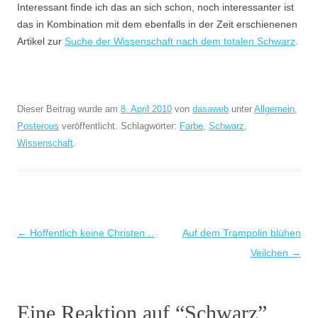
Interessant finde ich das an sich schon, noch interessanter ist
das in Kombination mit dem ebenfalls in der Zeit erschienenen
Artikel zur
Suche der Wissenschaft nach dem totalen Schwarz
.
Dieser Beitrag wurde am
8. April 2010
von
dasaweb
unter
Allgemein
,
Posterous
veröffentlicht. Schlagwörter:
Farbe
,
Schwarz
,
Wissenschaft
.
Beitragsnavigation
←
Hoffentlich keine Christen…
Auf dem Trampolin blühen
Veilchen
→
Eine Reaktion auf “
Schwarz
”