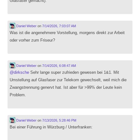
Glasfaser gemacht).
Daniel Weber
on
7/14/2026, 7:03:07 AM
Was ist die angenehmere Vorstellung, morgens direkt zur Arbeit
oder vorher zum Friseur?
Daniel Weber
on
7/14/2026, 6:08:47 AM
@
dirksche
Sehr lange super zufrieden gewesen bei 1&1. Mit
Umstellung auf Glasfaser zur Telekom gewechselt, weil mich die
Zwangstrennung genervt hat. Ist aber für >99% der Leute kein
Problem.
Daniel Weber
on
7/13/2026, 5:28:46 PM
Bei einer Führung in Würzburg / Unterfranken: