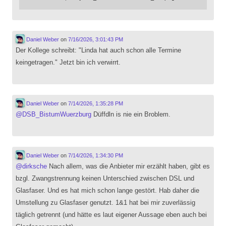
Daniel Weber
on
7/16/2026, 3:01:43 PM
Der Kollege schreibt: "Linda hat auch schon alle Termine
keingetragen." Jetzt bin ich verwirrt.
Daniel Weber
on
7/14/2026, 1:35:28 PM
@
DSB_BistumWuerzburg
Düffdln is nie ein Broblem.
Daniel Weber
on
7/14/2026, 1:34:30 PM
@
dirksche
Nach allem, was die Anbieter mir erzählt haben, gibt es
bzgl. Zwangstrennung keinen Unterschied zwischen DSL und
Glasfaser. Und es hat mich schon lange gestört. Hab daher die
Umstellung zu Glasfaser genutzt. 1&1 hat bei mir zuverlässig
täglich getrennt (und hätte es laut eigener Aussage eben auch bei