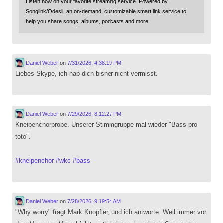
Listen now on your favorite streaming service. Powered by
Songlink/Odesli, an on-demand, customizable smart link service to
help you share songs, albums, podcasts and more.
Daniel Weber
on
7/31/2026, 4:38:19 PM
Liebes Skype, ich hab dich bisher nicht vermisst.
Daniel Weber
on
7/29/2026, 8:12:27 PM
Kneipenchorprobe. Unserer Stimmgruppe mal wieder "Bass pro
toto".
#
kneipenchor
#
wkc
#
bass
Daniel Weber
on
7/28/2026, 9:19:54 AM
"Why worry" fragt Mark Knopfler, und ich antworte: Weil immer vor