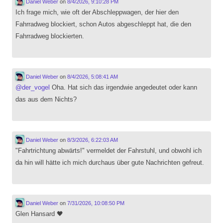
Daniel Weber
on
8/4/2026, 9:10:28 PM
Ich frage mich, wie oft der Abschleppwagen, der hier den
Fahrradweg blockiert, schon Autos abgeschleppt hat, die den
Fahrradweg blockierten.
Daniel Weber
on
8/4/2026, 5:08:41 AM
@
der_vogel
Oha. Hat sich das irgendwie angedeutet oder kann
das aus dem Nichts?
Daniel Weber
on
8/3/2026, 6:22:03 AM
"Fahrtrichtung abwärts!" vermeldet der Fahrstuhl, und obwohl ich
da hin will hätte ich mich durchaus über gute Nachrichten gefreut.
Daniel Weber
on
7/31/2026, 10:08:50 PM
Glen Hansard 🖤