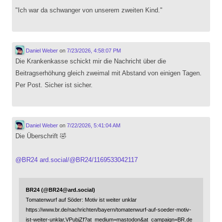
"Ich war da schwanger von unserem zweiten Kind."
Daniel Weber
on
7/23/2026, 4:58:07 PM
Die Krankenkasse schickt mir die Nachricht über die
Beitragserhöhung gleich zweimal mit Abstand von einigen Tagen.
Per Post. Sicher ist sicher.
Daniel Weber
on
7/22/2026, 5:41:04 AM
Die Überschrift 🤣
@
BR24
ard.social/@BR24/1169533042117
BR24 (@BR24@ard.social)
Tomatenwurf auf Söder: Motiv ist weiter unklar
https://www.br.de/nachrichten/bayern/tomatenwurf-auf-soeder-motiv-
ist-weiter-unklar,VPubjZf?at_medium=mastodon&at_campaign=BR.de