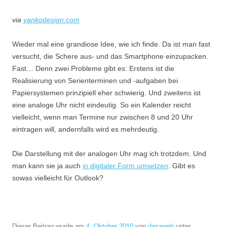
via
yankodesign.com
Wieder mal eine grandiose Idee, wie ich finde. Da ist man fast
versucht, die Schere aus- und das Smartphone einzupacken.
Fast… Denn zwei Probleme gibt es: Erstens ist die
Realisierung von Serienterminen und -aufgaben bei
Papiersystemen prinzipiell eher schwierig. Und zweitens ist
eine analoge Uhr nicht eindeutig. So ein Kalender reicht
vielleicht, wenn man Termine nur zwischen 8 und 20 Uhr
eintragen will, andernfalls wird es mehrdeutig.
Die Darstellung mit der analogen Uhr mag ich trotzdem. Und
man kann sie ja auch
in digitaler Form umsetzen
. Gibt es
sowas vielleicht für Outlook?
Dieser Beitrag wurde am
4. Oktober 2010
von
dasaweb
unter