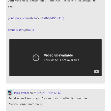
dem Vers eine Viertel fehlt, natürlich mache ich mir Sorgen um
sie.
youtube.com/watch?v=YMh4jMVSO1Q
#
musik
#
rhythmus
Daniel Weber
on
7/24/2026, 3:48:56 PM
Da ist einer Person im Podcast doch hoffentlich nur die
Präpositionen verrutscht: