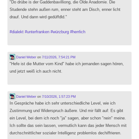
"Do drübe is der Gaddenbavilliong, die Olde Anadomie. Die
Studende stehn außen rum, enner steht am Disch, enner licht
drauf. Und dann wird gedüffdld."
#
dialekt
#
unterfranken
#
würzburg
#
herrlich
Daniel Weber
on
7/11/2026, 7:54:21 PM
"Hefe ist die Mutter vom Kind" habe ich jemanden sagen hören,
und jetzt weiß ich auch nicht.
Daniel Weber
on
7/10/2026, 1:57:23 PM
In Gespräche habe ich sehr unterschiedliche Level, wie ich
Zustimmung und Widerspruch äußere. Und mir fällt auf: Es gibt
ein Level, bei dem ich noch "ja" sagen, aber schon "nein" meine.
Ich sollte das sein lassen, vermutlich kann das jeder Mensch mit
durchschnittlicher sozialer Intelligenz problemlos dechiffrieren.