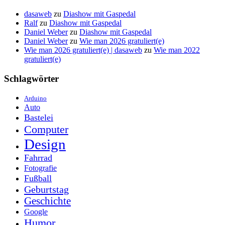
dasaweb
zu
Diashow mit Gaspedal
Ralf
zu
Diashow mit Gaspedal
Daniel Weber
zu
Diashow mit Gaspedal
Daniel Weber
zu
Wie man 2026 gratuliert(e)
Wie man 2026 gratuliert(e) | dasaweb
zu
Wie man 2022
gratuliert(e)
Schlagwörter
Arduino
Auto
Bastelei
Computer
Design
Fahrrad
Fotografie
Fußball
Geburtstag
Geschichte
Google
Humor