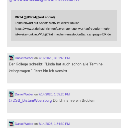
BR24 (@BR24@ard.social)
Tomatenwurf auf Söder: Motiv ist weiter unklar
https://www.br.de/nachrichten/bayern/tomatenwurf-auf-soeder-motiv-
ist-weiter-unklar,VPubjZf?at_medium=mastodon&at_campaign=BR.de
Daniel Weber
on
7/16/2026, 3:01:43 PM
Der Kollege schreibt: "Linda hat auch schon alle Termine
keingetragen." Jetzt bin ich verwirrt.
Daniel Weber
on
7/14/2026, 1:35:28 PM
@
DSB_BistumWuerzburg
Düffdln is nie ein Broblem.
Daniel Weber
on
7/14/2026, 1:34:30 PM