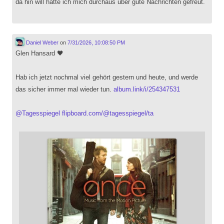
da hin will hätte ich mich durchaus über gute Nachrichten gefreut.
Daniel Weber
on
7/31/2026, 10:08:50 PM
Glen Hansard 🖤
Hab ich jetzt nochmal viel gehört gestern und heute, und werde
das sicher immer mal wieder tun.
album.link/i/254347531
@
Tagesspiegel
flipboard.com/@tagesspiegel/ta