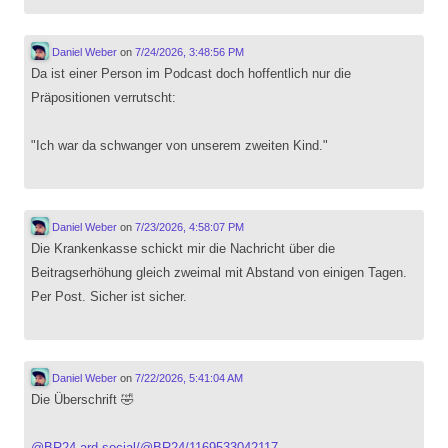
Daniel Weber
on
7/24/2026, 3:48:56 PM
Da ist einer Person im Podcast doch hoffentlich nur die
Präpositionen verrutscht:
"Ich war da schwanger von unserem zweiten Kind."
Daniel Weber
on
7/23/2026, 4:58:07 PM
Die Krankenkasse schickt mir die Nachricht über die
Beitragserhöhung gleich zweimal mit Abstand von einigen Tagen.
Per Post. Sicher ist sicher.
Daniel Weber
on
7/22/2026, 5:41:04 AM
Die Überschrift 🤣
@
BR24
ard.social/@BR24/1169533042117