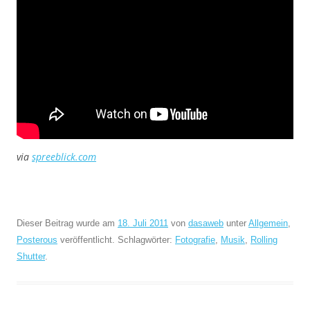
via
spreeblick.com
Dieser Beitrag wurde am
18. Juli 2011
von
dasaweb
unter
Allgemein
,
Posterous
veröffentlicht. Schlagwörter:
Fotografie
,
Musik
,
Rolling
Shutter
.