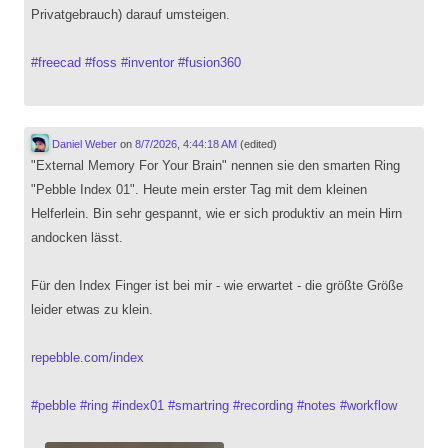
Privatgebrauch) darauf umsteigen.
#
freecad
#
foss
#
inventor
#
fusion360
Daniel Weber
on
8/7/2026, 4:44:18 AM
(edited)
"External Memory For Your Brain" nennen sie den smarten Ring
"Pebble Index 01". Heute mein erster Tag mit dem kleinen
Helferlein. Bin sehr gespannt, wie er sich produktiv an mein Hirn
andocken lässt.
Für den Index Finger ist bei mir - wie erwartet - die größte Größe
leider etwas zu klein.
repebble.com/index
#
pebble
#
ring
#
index01
#
smartring
#
recording
#
notes
#
workflow