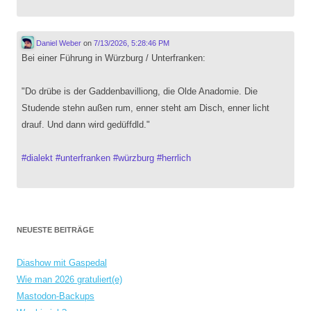
Daniel Weber
on
7/13/2026, 5:28:46 PM
Bei einer Führung in Würzburg / Unterfranken:
"Do drübe is der Gaddenbavilliong, die Olde Anadomie. Die
Studende stehn außen rum, enner steht am Disch, enner licht
drauf. Und dann wird gedüffdld."
#
dialekt
#
unterfranken
#
würzburg
#
herrlich
NEUESTE BEITRÄGE
Diashow mit Gaspedal
Wie man 2026 gratuliert(e)
Mastodon-Backups