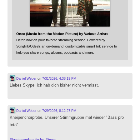
Once (Music from the Motion Picture) by Various Artists
Listen now on your favorite streaming service. Powered by
Songlink/Odesli, an on-demand, customizable smart link service to
help you share songs, albums, podcasts and more.
Daniel Weber
on
7/31/2026, 4:38:19 PM
Liebes Skype, ich hab dich bisher nicht vermisst.
Daniel Weber
on
7/29/2026, 8:12:27 PM
Kneipenchorprobe. Unserer Stimmgruppe mal wieder "Bass pro
toto".
#
kneipenchor
#
wkc
#
bass