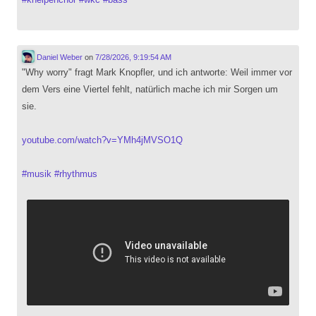
Daniel Weber
on
7/28/2026, 9:19:54 AM
"Why worry" fragt Mark Knopfler, und ich antworte: Weil immer vor
dem Vers eine Viertel fehlt, natürlich mache ich mir Sorgen um
sie.
youtube.com/watch?v=YMh4jMVSO1Q
#
musik
#
rhythmus