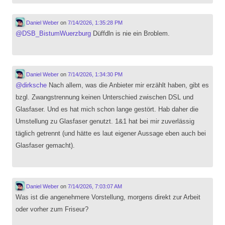
Daniel Weber
on
7/14/2026, 1:35:28 PM
@
DSB_BistumWuerzburg
Düffdln is nie ein Broblem.
Daniel Weber
on
7/14/2026, 1:34:30 PM
@
dirksche
Nach allem, was die Anbieter mir erzählt haben, gibt es
bzgl. Zwangstrennung keinen Unterschied zwischen DSL und
Glasfaser. Und es hat mich schon lange gestört. Hab daher die
Umstellung zu Glasfaser genutzt. 1&1 hat bei mir zuverlässig
täglich getrennt (und hätte es laut eigener Aussage eben auch bei
Glasfaser gemacht).
Daniel Weber
on
7/14/2026, 7:03:07 AM
Was ist die angenehmere Vorstellung, morgens direkt zur Arbeit
oder vorher zum Friseur?