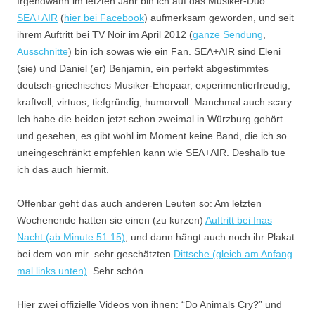
Irgendwann im letzten Jahr bin ich auf das Musiker-Duo
SEΛ+ΛIR
(
hier bei Facebook
) aufmerksam geworden, und seit
ihrem Auftritt bei TV Noir im April 2012 (
ganze Sendung
,
Ausschnitte
) bin ich sowas wie ein Fan. SEΛ+ΛIR sind Eleni
(sie) und Daniel (er) Benjamin, ein perfekt abgestimmtes
deutsch-griechisches Musiker-Ehepaar, experimentierfreudig,
kraftvoll, virtuos, tiefgründig, humorvoll. Manchmal auch scary.
Ich habe die beiden jetzt schon zweimal in Würzburg gehört
und gesehen, es gibt wohl im Moment keine Band, die ich so
uneingeschränkt empfehlen kann wie SEΛ+ΛIR. Deshalb tue
ich das auch hiermit.
Offenbar geht das auch anderen Leuten so: Am letzten
Wochenende hatten sie einen (zu kurzen)
Auftritt bei Inas
Nacht (ab Minute 51:15)
, und dann hängt auch noch ihr Plakat
bei dem von mir sehr geschätzten
Dittsche (gleich am Anfang
mal links unten)
. Sehr schön.
Hier zwei offizielle Videos von ihnen: “Do Animals Cry?” und