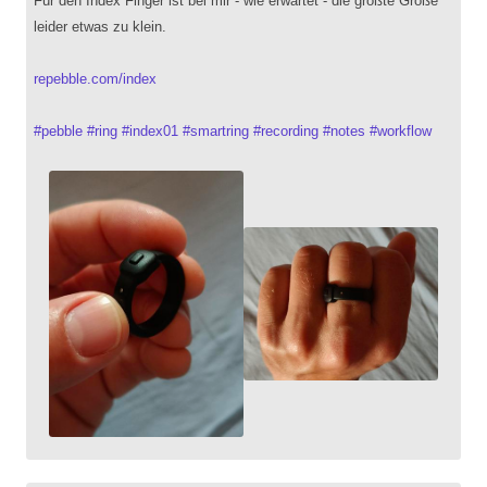
Für den Index Finger ist bei mir - wie erwartet - die größte Größe
leider etwas zu klein.
repebble.com/index
#
pebble
#
ring
#
index01
#
smartring
#
recording
#
notes
#
workflow