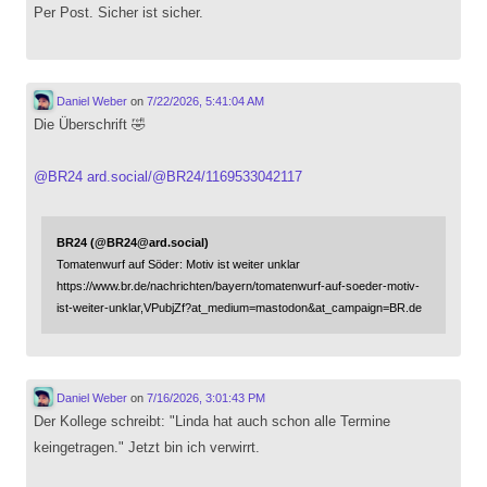
Per Post. Sicher ist sicher.
Daniel Weber
on
7/22/2026, 5:41:04 AM
Die Überschrift 🤣
@
BR24
ard.social/@BR24/1169533042117
BR24 (@BR24@ard.social)
Tomatenwurf auf Söder: Motiv ist weiter unklar
https://www.br.de/nachrichten/bayern/tomatenwurf-auf-soeder-motiv-
ist-weiter-unklar,VPubjZf?at_medium=mastodon&at_campaign=BR.de
Daniel Weber
on
7/16/2026, 3:01:43 PM
Der Kollege schreibt: "Linda hat auch schon alle Termine
keingetragen." Jetzt bin ich verwirrt.