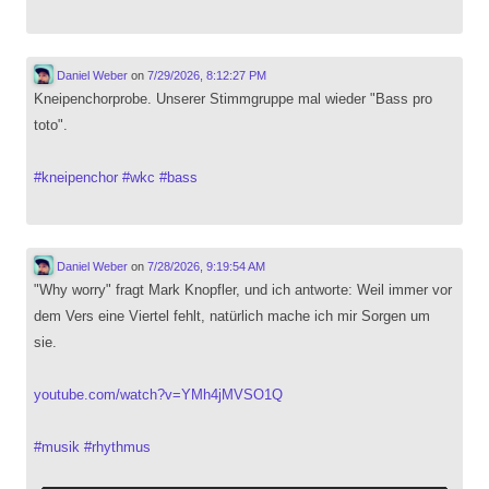
Daniel Weber
on
7/29/2026, 8:12:27 PM
Kneipenchorprobe. Unserer Stimmgruppe mal wieder "Bass pro
toto".
#
kneipenchor
#
wkc
#
bass
Daniel Weber
on
7/28/2026, 9:19:54 AM
"Why worry" fragt Mark Knopfler, und ich antworte: Weil immer vor
dem Vers eine Viertel fehlt, natürlich mache ich mir Sorgen um
sie.
youtube.com/watch?v=YMh4jMVSO1Q
#
musik
#
rhythmus