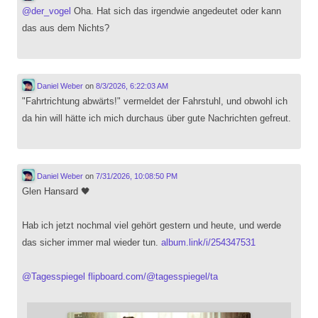
@
der_vogel
Oha. Hat sich das irgendwie angedeutet oder kann
das aus dem Nichts?
Daniel Weber
on
8/3/2026, 6:22:03 AM
"Fahrtrichtung abwärts!" vermeldet der Fahrstuhl, und obwohl ich
da hin will hätte ich mich durchaus über gute Nachrichten gefreut.
Daniel Weber
on
7/31/2026, 10:08:50 PM
Glen Hansard 🖤
Hab ich jetzt nochmal viel gehört gestern und heute, und werde
das sicher immer mal wieder tun.
album.link/i/254347531
@
Tagesspiegel
flipboard.com/@tagesspiegel/ta