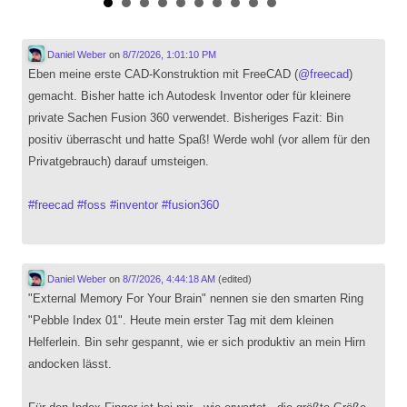
Daniel Weber
on
8/7/2026, 1:01:10 PM
Eben meine erste CAD-Konstruktion mit FreeCAD (
@
freecad
)
gemacht. Bisher hatte ich Autodesk Inventor oder für kleinere
private Sachen Fusion 360 verwendet. Bisheriges Fazit: Bin
positiv überrascht und hatte Spaß! Werde wohl (vor allem für den
Privatgebrauch) darauf umsteigen.
#
freecad
#
foss
#
inventor
#
fusion360
Daniel Weber
on
8/7/2026, 4:44:18 AM
(edited)
"External Memory For Your Brain" nennen sie den smarten Ring
"Pebble Index 01". Heute mein erster Tag mit dem kleinen
Helferlein. Bin sehr gespannt, wie er sich produktiv an mein Hirn
andocken lässt.