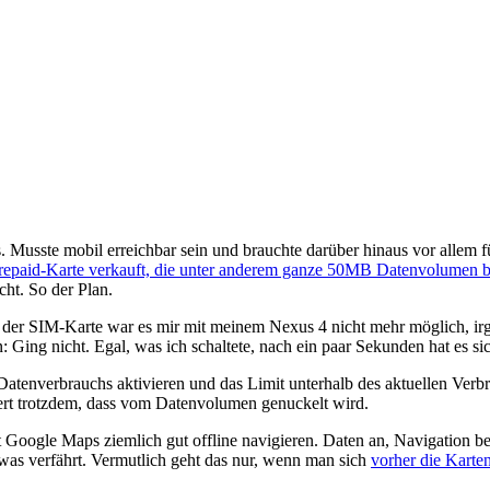
Musste mobil erreichbar sein und brauchte darüber hinaus vor allem fü
repaid-Karte verkauft, die unter anderem ganze 50MB Datenvolumen b
ht. So der Plan.
 der SIM-Karte war es mir mit meinem Nexus 4 nicht mehr möglich, i
en: Ging nicht. Egal, was ich schaltete, nach ein paar Sekunden hat es 
Datenverbrauchs aktivieren und das Limit unterhalb des aktuellen Verbr
dert trotzdem, dass vom Datenvolumen genuckelt wird.
 Google Maps ziemlich gut offline navigieren. Daten an, Navigation b
twas verfährt. Vermutlich geht das nur, wenn man sich
vorher die Karten