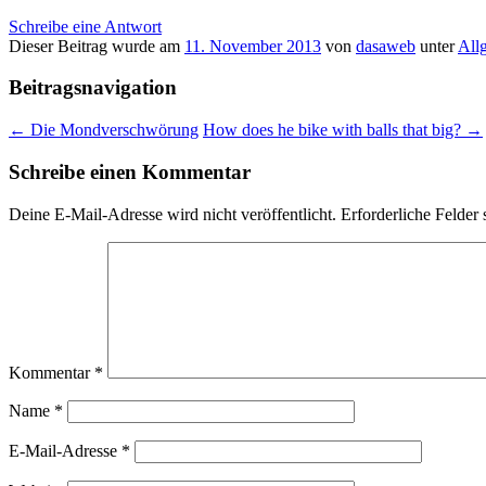
Schreibe eine Antwort
Dieser Beitrag wurde am
11. November 2013
von
dasaweb
unter
All
Beitragsnavigation
←
Die Mondverschwörung
How does he bike with balls that big?
→
Schreibe einen Kommentar
Deine E-Mail-Adresse wird nicht veröffentlicht.
Erforderliche Felder 
Kommentar
*
Name
*
E-Mail-Adresse
*