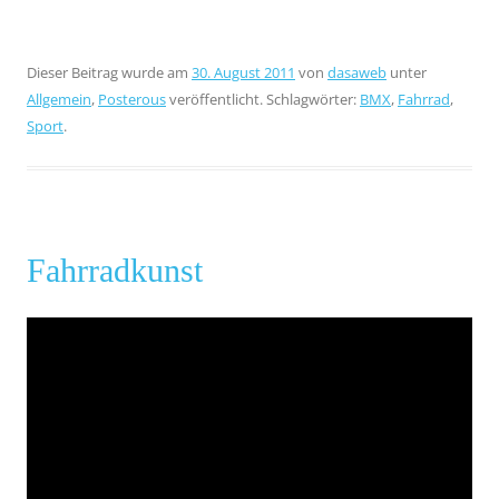
Dieser Beitrag wurde am
30. August 2011
von
dasaweb
unter
Allgemein
,
Posterous
veröffentlicht. Schlagwörter:
BMX
,
Fahrrad
,
Sport
.
Fahrradkunst