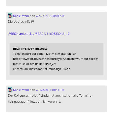
Daniel Weber
on
7/22/2026, 5:41:04 AM
Die Überschrift 🤣
@
BR24
ard.social/@BR24/1169533042117
BR24 (@BR24@ard.social)
Tomatenwurf auf Söder: Motiv ist weiter unklar
https://www.br.de/nachrichten/bayern/tomatenwurf-auf-soeder-
motiv-ist-weiter-unklar,VPubjZf?
at_medium=mastodon&at_campaign=BR.de
Daniel Weber
on
7/16/2026, 3:01:43 PM
Der Kollege schreibt: "Linda hat auch schon alle Termine
keingetragen." Jetzt bin ich verwirrt.