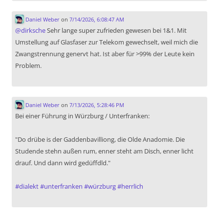
Daniel Weber
on
7/14/2026, 6:08:47 AM
@
dirksche
Sehr lange super zufrieden gewesen bei 1&1. Mit
Umstellung auf Glasfaser zur Telekom gewechselt, weil mich die
Zwangstrennung genervt hat. Ist aber für >99% der Leute kein
Problem.
Daniel Weber
on
7/13/2026, 5:28:46 PM
Bei einer Führung in Würzburg / Unterfranken:
"Do drübe is der Gaddenbavilliong, die Olde Anadomie. Die
Studende stehn außen rum, enner steht am Disch, enner licht
drauf. Und dann wird gedüffdld."
#
dialekt
#
unterfranken
#
würzburg
#
herrlich