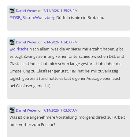
Daniel Weber
on
7/14/2026, 1:35:28 PM
@
DSB_BistumWuerzburg
Düffdln is nie ein Broblem.
Daniel Weber
on
7/14/2026, 1:34:30 PM
@
dirksche
Nach allem, was die Anbieter mir erzählt haben, gibt
es bzgl. Zwangstrennung keinen Unterschied zwischen DSL und
Glasfaser. Und es hat mich schon lange gestört. Hab daher die
Umstellung zu Glasfaser genutzt. 1&1 hat bei mir zuverlässig
täglich getrennt (und hätte es laut eigener Aussage eben auch
bei Glasfaser gemacht).
Daniel Weber
on
7/14/2026, 7:03:07 AM
Was ist die angenehmere Vorstellung, morgens direkt zur Arbeit
oder vorher zum Friseur?