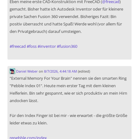
Eben meine erste CAD-Konstruktion mit FreeCAD (
@
freecad
)
gemacht. Bisher hatte ich Autodesk Inventor oder für kleinere
private Sachen Fusion 360 verwendet. Bisheriges Fazit: Bin
positiv überrascht und hatte Spaß! Werde wohl (vor allem für
den Privatgebrauch) darauf umsteigen.
#
freecad
#
foss
#
inventor
#
fusion360
Daniel Weber
on
8/7/2026, 4:44:18 AM
(edited)
"External Memory For Your Brain" nennen sie den smarten Ring
"Pebble Index 01". Heute mein erster Tag mit dem kleinen
Helferlein. Bin sehr gespannt, wie er sich produktiv an mein Hirn
andocken lässt.
Für den Index Finger ist bei mir - wie erwartet - die größte Größe
leider etwas zu klein.
repebble.com/index