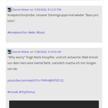
Daniel Weber
on
7/29/2026, 8:12:27 PM
Kneipenchorprobe. Unserer Stimmgruppe mal wieder "Bass pro
toto".
#
kneipenchor
#
wkc
#
bass
Daniel Weber
on
7/28/2026, 9:19:54 AM
"Why worry" fragt Mark Knopfler, und ich antworte: Weil immer
vor dem Vers eine Viertel fehlt, natürlich mache ich mir Sorgen
um sie.
youtube.com/watch?v=YMh4jMVSO1Q
#
musik
#
rhythmus