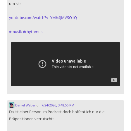
um sie.
youtube.com/watch?v=YMh4jMVSO1Q
#
musik
#
rhythmus
Daniel Weber
on
7/24/2026, 3:48:56 PM
Da ist einer Person im Podcast doch hoffentlich nur die
Präpositionen verrutscht: