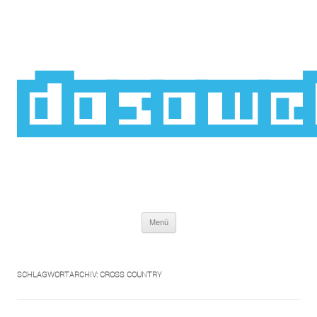
Zum
Inhalt
springen
dasawe
Menü
SCHLAGWORTARCHIV:
CROSS COUNTRY