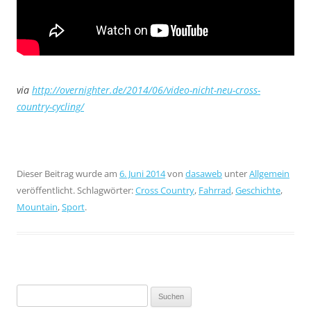
via
http://overnighter.de/2014/06/video-nicht-neu-cross-
country-cycling/
Dieser Beitrag wurde am
6. Juni 2014
von
dasaweb
unter
Allgemein
veröffentlicht. Schlagwörter:
Cross Country
,
Fahrrad
,
Geschichte
,
Mountain
,
Sport
.
Suchen
nach: