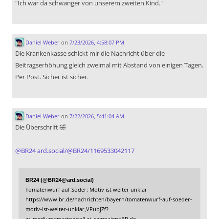
"Ich war da schwanger von unserem zweiten Kind."
Daniel Weber
on
7/23/2026, 4:58:07 PM
Die Krankenkasse schickt mir die Nachricht über die
Beitragserhöhung gleich zweimal mit Abstand von einigen Tagen.
Per Post. Sicher ist sicher.
Daniel Weber
on
7/22/2026, 5:41:04 AM
Die Überschrift 🤣
@
BR24
ard.social/@BR24/1169533042117
BR24 (@BR24@ard.social)
Tomatenwurf auf Söder: Motiv ist weiter unklar
https://www.br.de/nachrichten/bayern/tomatenwurf-auf-soeder-
motiv-ist-weiter-unklar,VPubjZf?
at_medium=mastodon&at_campaign=BR.de