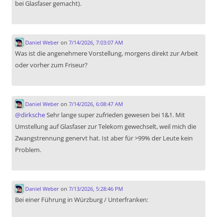
bei Glasfaser gemacht).
Daniel Weber
on
7/14/2026, 7:03:07 AM
Was ist die angenehmere Vorstellung, morgens direkt zur Arbeit
oder vorher zum Friseur?
Daniel Weber
on
7/14/2026, 6:08:47 AM
@
dirksche
Sehr lange super zufrieden gewesen bei 1&1. Mit
Umstellung auf Glasfaser zur Telekom gewechselt, weil mich die
Zwangstrennung genervt hat. Ist aber für >99% der Leute kein
Problem.
Daniel Weber
on
7/13/2026, 5:28:46 PM
Bei einer Führung in Würzburg / Unterfranken: