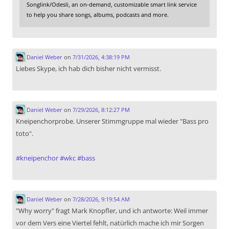
Songlink/Odesli, an on-demand, customizable smart link service
to help you share songs, albums, podcasts and more.
Daniel Weber
on
7/31/2026, 4:38:19 PM
Liebes Skype, ich hab dich bisher nicht vermisst.
Daniel Weber
on
7/29/2026, 8:12:27 PM
Kneipenchorprobe. Unserer Stimmgruppe mal wieder "Bass pro
toto".
#
kneipenchor
#
wkc
#
bass
Daniel Weber
on
7/28/2026, 9:19:54 AM
"Why worry" fragt Mark Knopfler, und ich antworte: Weil immer
vor dem Vers eine Viertel fehlt, natürlich mache ich mir Sorgen