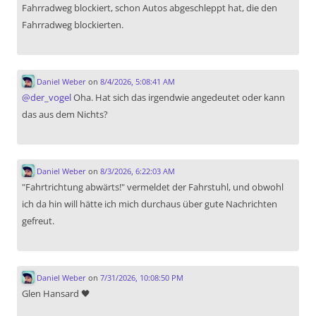
Fahrradweg blockiert, schon Autos abgeschleppt hat, die den
Fahrradweg blockierten.
Daniel Weber
on
8/4/2026, 5:08:41 AM
@
der_vogel
Oha. Hat sich das irgendwie angedeutet oder kann
das aus dem Nichts?
Daniel Weber
on
8/3/2026, 6:22:03 AM
"Fahrtrichtung abwärts!" vermeldet der Fahrstuhl, und obwohl
ich da hin will hätte ich mich durchaus über gute Nachrichten
gefreut.
Daniel Weber
on
7/31/2026, 10:08:50 PM
Glen Hansard 🖤