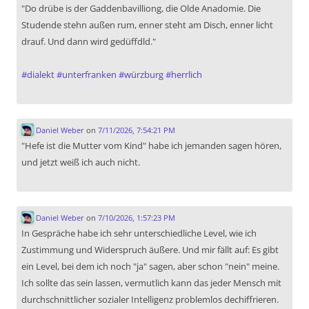
"Do drübe is der Gaddenbavilliong, die Olde Anadomie. Die
Studende stehn außen rum, enner steht am Disch, enner licht
drauf. Und dann wird gedüffdld."
#
dialekt
#
unterfranken
#
würzburg
#
herrlich
Daniel Weber
on
7/11/2026, 7:54:21 PM
"Hefe ist die Mutter vom Kind" habe ich jemanden sagen hören,
und jetzt weiß ich auch nicht.
Daniel Weber
on
7/10/2026, 1:57:23 PM
In Gespräche habe ich sehr unterschiedliche Level, wie ich
Zustimmung und Widerspruch äußere. Und mir fällt auf: Es gibt
ein Level, bei dem ich noch "ja" sagen, aber schon "nein" meine.
Ich sollte das sein lassen, vermutlich kann das jeder Mensch mit
durchschnittlicher sozialer Intelligenz problemlos dechiffrieren.