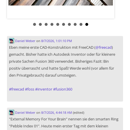
Daniel Weber
on
8/7/2026, 1:01:10 PM
Eben meine erste CAD-Konstruktion mit FreeCAD (
@
freecad
)
gemacht. Bisher hatte ich Autodesk Inventor oder für kleinere
private Sachen Fusion 360 verwendet. Bisheriges Fazit: Bin
positiv überrascht und hatte Spaß! Werde wohl (vor allem für
den Privatgebrauch) darauf umsteigen.
#
freecad
#
foss
#
inventor
#
fusion360
Daniel Weber
on
8/7/2026, 4:44:18 AM
(edited)
"External Memory For Your Brain" nennen sie den smarten Ring
"Pebble Index 01". Heute mein erster Tag mit dem kleinen