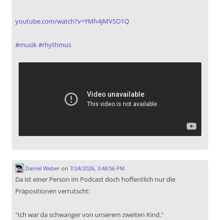
youtube.com/watch?v=YMh4jMVSO1Q
#
musik
#
rhythmus
Daniel Weber
on
7/24/2026, 3:48:56 PM
Da ist einer Person im Podcast doch hoffentlich nur die
Präpositionen verrutscht:
"Ich war da schwanger von unserem zweiten Kind."