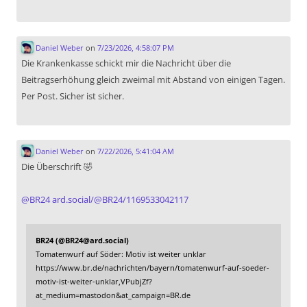
Daniel Weber
on
7/23/2026, 4:58:07 PM
Die Krankenkasse schickt mir die Nachricht über die
Beitragserhöhung gleich zweimal mit Abstand von einigen Tagen.
Per Post. Sicher ist sicher.
Daniel Weber
on
7/22/2026, 5:41:04 AM
Die Überschrift 🤣
@
BR24
ard.social/@BR24/1169533042117
BR24 (@BR24@ard.social)
Tomatenwurf auf Söder: Motiv ist weiter unklar
https://www.br.de/nachrichten/bayern/tomatenwurf-auf-soeder-
motiv-ist-weiter-unklar,VPubjZf?
at_medium=mastodon&at_campaign=BR.de