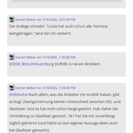
Daniel Weber
on
7/16/2026, 3:01:43 PM
Der Kollege schreibt: "Linda hat auch schon alle Termine
keingetragen." Jetzt bin ich verwirrt.
Daniel Weber
on
7/14/2026, 1:35:28 PM
@
DSB_BistumWuerzburg
Düffdln is nie ein Broblem.
Daniel Weber
on
7/14/2026, 1:34:30 PM
@
dirksche
Nach allem, was die Anbieter mir erzählt haben, gibt
es bzgl. Zwangstrennung keinen Unterschied zwischen DSL und
Glasfaser. Und es hat mich schon lange gestört. Hab daher die
Umstellung zu Glasfaser genutzt. 1&1 hat bei mir zuverlässig
täglich getrennt (und hätte es laut eigener Aussage eben auch
bei Glasfaser gemacht).