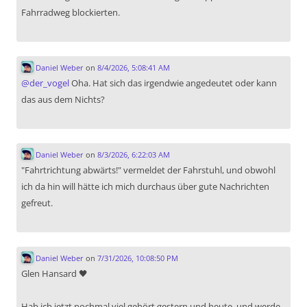
Fahrradweg blockierten.
Daniel Weber
on
8/4/2026, 5:08:41 AM
@
der_vogel
Oha. Hat sich das irgendwie angedeutet oder kann
das aus dem Nichts?
Daniel Weber
on
8/3/2026, 6:22:03 AM
"Fahrtrichtung abwärts!" vermeldet der Fahrstuhl, und obwohl
ich da hin will hätte ich mich durchaus über gute Nachrichten
gefreut.
Daniel Weber
on
7/31/2026, 10:08:50 PM
Glen Hansard 🖤
Hab ich jetzt nochmal viel gehört gestern und heute, und werde