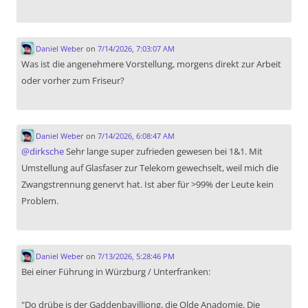
Daniel Weber
on
7/14/2026, 7:03:07 AM
Was ist die angenehmere Vorstellung, morgens direkt zur Arbeit
oder vorher zum Friseur?
Daniel Weber
on
7/14/2026, 6:08:47 AM
@
dirksche
Sehr lange super zufrieden gewesen bei 1&1. Mit
Umstellung auf Glasfaser zur Telekom gewechselt, weil mich die
Zwangstrennung genervt hat. Ist aber für >99% der Leute kein
Problem.
Daniel Weber
on
7/13/2026, 5:28:46 PM
Bei einer Führung in Würzburg / Unterfranken:
"Do drübe is der Gaddenbavilliong, die Olde Anadomie. Die