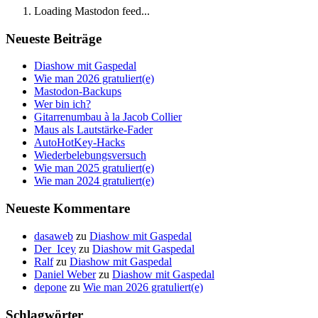
Loading Mastodon feed...
Neueste Beiträge
Diashow mit Gaspedal
Wie man 2026 gratuliert(e)
Mastodon-Backups
Wer bin ich?
Gitarrenumbau à la Jacob Collier
Maus als Lautstärke-Fader
AutoHotKey-Hacks
Wiederbelebungsversuch
Wie man 2025 gratuliert(e)
Wie man 2024 gratuliert(e)
Neueste Kommentare
dasaweb
zu
Diashow mit Gaspedal
Der_Icey
zu
Diashow mit Gaspedal
Ralf
zu
Diashow mit Gaspedal
Daniel Weber
zu
Diashow mit Gaspedal
depone
zu
Wie man 2026 gratuliert(e)
Schlagwörter