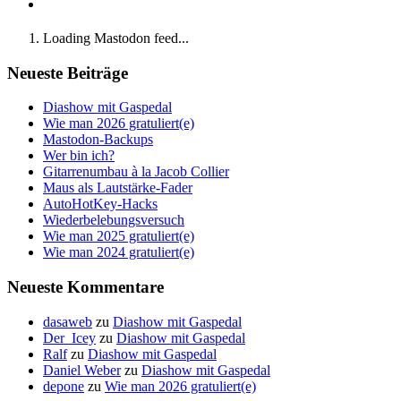
Loading Mastodon feed...
Neueste Beiträge
Diashow mit Gaspedal
Wie man 2026 gratuliert(e)
Mastodon-Backups
Wer bin ich?
Gitarrenumbau à la Jacob Collier
Maus als Lautstärke-Fader
AutoHotKey-Hacks
Wiederbelebungsversuch
Wie man 2025 gratuliert(e)
Wie man 2024 gratuliert(e)
Neueste Kommentare
dasaweb
zu
Diashow mit Gaspedal
Der_Icey
zu
Diashow mit Gaspedal
Ralf
zu
Diashow mit Gaspedal
Daniel Weber
zu
Diashow mit Gaspedal
depone
zu
Wie man 2026 gratuliert(e)