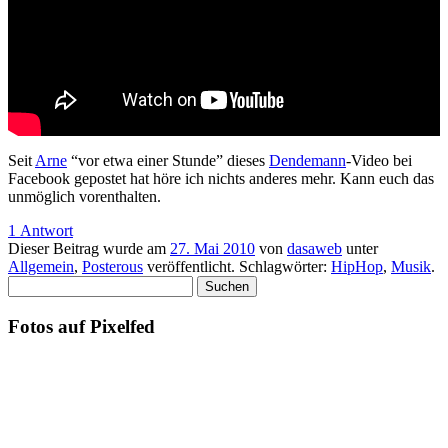
Seit
Arne
“vor etwa einer Stunde” dieses
Dendemann
-Video bei
Facebook gepostet hat höre ich nichts anderes mehr. Kann euch das
unmöglich vorenthalten.
1 Antwort
Dieser Beitrag wurde am
27. Mai 2010
von
dasaweb
unter
Allgemein
,
Posterous
veröffentlicht. Schlagwörter:
HipHop
,
Musik
.
Suchen
nach:
Fotos auf Pixelfed