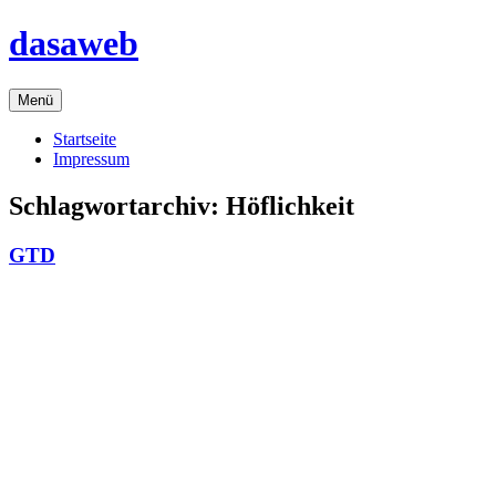
Zum
dasaweb
Inhalt
springen
Menü
Startseite
Impressum
Schlagwortarchiv:
Höflichkeit
GTD