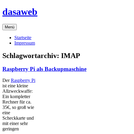
Zum
dasaweb
Inhalt
springen
Menü
Startseite
Impressum
Schlagwortarchiv:
IMAP
Raspberry Pi als Backupmaschine
Der
Raspberry Pi
ist eine kleine
Allzweckwaffe:
Ein kompletter
Rechner für ca.
35€, so groß wie
eine
Scheckkarte und
mit einer sehr
geringen