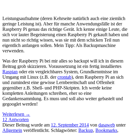
Leistungsaufnahme (deren Kehrseite natürlich auch eine ziemlich
geringe Leistung ist). Aber für manche Anwendungsfälle ist der
Raspberry Pi genau das richtige Gerät. Ich kenne einige Leute, die
sich vor lauter Begeisterung einen Raspberry Pi gekauft haben und
nun nicht so richtig wissen, was sie mit dem schicken Teil nun
eigentlich anfangen sollen. Mein Tipp: Als Backupmaschine
verwenden.
Was der Raspberry Pi bei mir alles so backupt will ich in diesem
Beitrag grob skizzieren. Voraussetzung ist ein fertig installiertes
Raspian
oder ein vergleichbares System, Grundkenntnisse im
Umgang mit Linux (z.B. der
crontab
), dem Raspberry Pi an sich
und zumindest eine gewisse Lernbereitschaft und Offenheit
gegenüber z.B. Shell- und PHP-Skripten. Ich werde keine
kompletten Anleitungen schreiben, eher so eine
Gedankensammlung. Es muss und soll also weiter gebastelt und
gegooglet werden!
Weiterlesen
→
12 Antworten
Dieser Beitrag wurde am
12. September 2014
von
dasaweb
unter
Allgemein
veröffentlicht. Schlagwörter:
Backup
,
Bookmarks
,