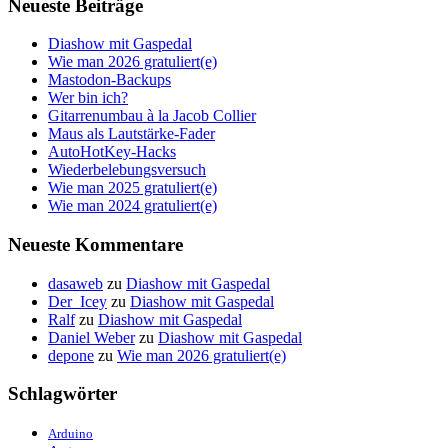
Neueste Beiträge
Diashow mit Gaspedal
Wie man 2026 gratuliert(e)
Mastodon-Backups
Wer bin ich?
Gitarrenumbau à la Jacob Collier
Maus als Lautstärke-Fader
AutoHotKey-Hacks
Wiederbelebungsversuch
Wie man 2025 gratuliert(e)
Wie man 2024 gratuliert(e)
Neueste Kommentare
dasaweb
zu
Diashow mit Gaspedal
Der_Icey
zu
Diashow mit Gaspedal
Ralf
zu
Diashow mit Gaspedal
Daniel Weber
zu
Diashow mit Gaspedal
depone
zu
Wie man 2026 gratuliert(e)
Schlagwörter
Arduino