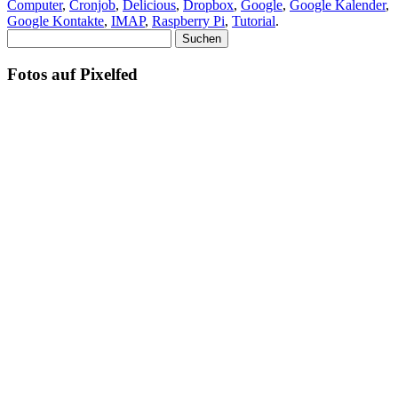
Computer
,
Cronjob
,
Delicious
,
Dropbox
,
Google
,
Google Kalender
,
Google Kontakte
,
IMAP
,
Raspberry Pi
,
Tutorial
.
Suchen
nach:
Fotos auf Pixelfed