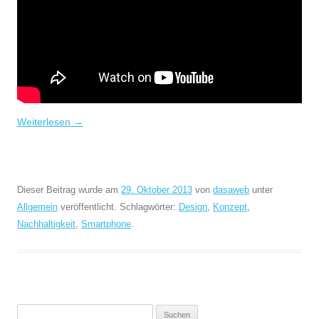
Weiterlesen
→
Dieser Beitrag wurde am
29. Oktober 2013
von
dasaweb
unter
Allgemein
veröffentlicht. Schlagwörter:
Design
,
Konzept
,
Nachhaltigkeit
,
Smartphone
.
Suchen