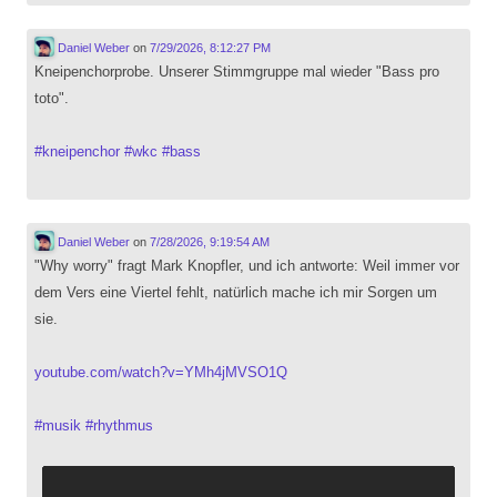
Daniel Weber
on
7/29/2026, 8:12:27 PM
Kneipenchorprobe. Unserer Stimmgruppe mal wieder "Bass pro
toto".
#
kneipenchor
#
wkc
#
bass
Daniel Weber
on
7/28/2026, 9:19:54 AM
"Why worry" fragt Mark Knopfler, und ich antworte: Weil immer vor
dem Vers eine Viertel fehlt, natürlich mache ich mir Sorgen um
sie.
youtube.com/watch?v=YMh4jMVSO1Q
#
musik
#
rhythmus