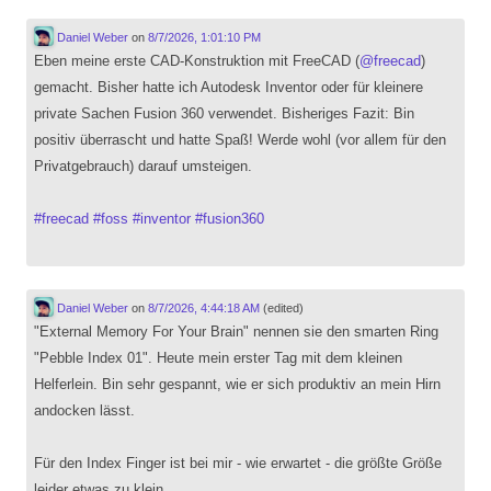
Daniel Weber
on
8/7/2026, 1:01:10 PM
Eben meine erste CAD-Konstruktion mit FreeCAD (
@
freecad
)
gemacht. Bisher hatte ich Autodesk Inventor oder für kleinere
private Sachen Fusion 360 verwendet. Bisheriges Fazit: Bin
positiv überrascht und hatte Spaß! Werde wohl (vor allem für den
Privatgebrauch) darauf umsteigen.
#
freecad
#
foss
#
inventor
#
fusion360
Daniel Weber
on
8/7/2026, 4:44:18 AM
(edited)
"External Memory For Your Brain" nennen sie den smarten Ring
"Pebble Index 01". Heute mein erster Tag mit dem kleinen
Helferlein. Bin sehr gespannt, wie er sich produktiv an mein Hirn
andocken lässt.
Für den Index Finger ist bei mir - wie erwartet - die größte Größe
leider etwas zu klein.