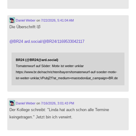
Daniel Weber
on
7/22/2026, 5:41:04 AM
Die Überschrift 🤣
@
BR24
ard.social/@BR24/1169533042117
BR24 (@BR24@ard.social)
Tomatenwurf auf Söder: Motiv ist weiter unklar
https://www.br.de/nachrichten/bayern/tomatenwurf-auf-soeder-motiv-
ist-weiter-unklar,VPubjZf?at_medium=mastodon&at_campaign=BR.de
Daniel Weber
on
7/16/2026, 3:01:43 PM
Der Kollege schreibt: "Linda hat auch schon alle Termine
keingetragen." Jetzt bin ich verwirrt.