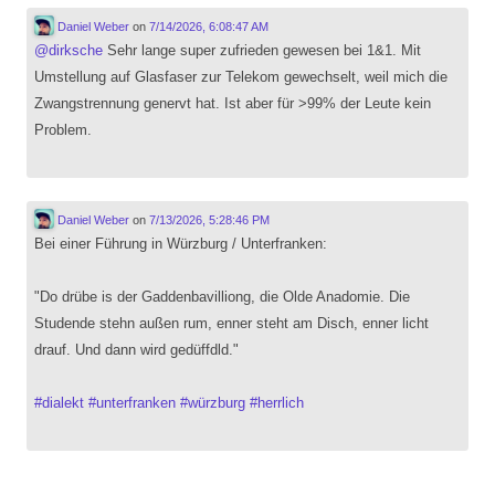
Daniel Weber
on
7/14/2026, 6:08:47 AM
@
dirksche
Sehr lange super zufrieden gewesen bei 1&1. Mit
Umstellung auf Glasfaser zur Telekom gewechselt, weil mich die
Zwangstrennung genervt hat. Ist aber für >99% der Leute kein
Problem.
Daniel Weber
on
7/13/2026, 5:28:46 PM
Bei einer Führung in Würzburg / Unterfranken:
"Do drübe is der Gaddenbavilliong, die Olde Anadomie. Die
Studende stehn außen rum, enner steht am Disch, enner licht
drauf. Und dann wird gedüffdld."
#
dialekt
#
unterfranken
#
würzburg
#
herrlich