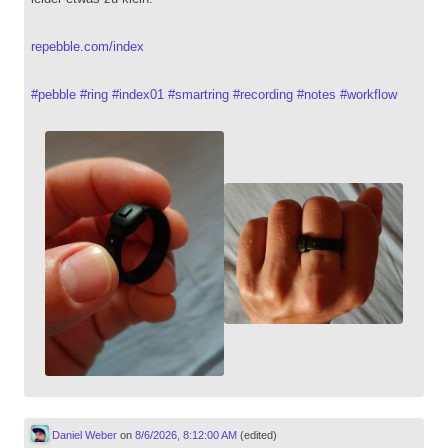
repebble.com/index
#
pebble
#
ring
#
index01
#
smartring
#
recording
#
notes
#
workflow
Daniel Weber
on
8/6/2026, 8:12:00 AM
(edited)