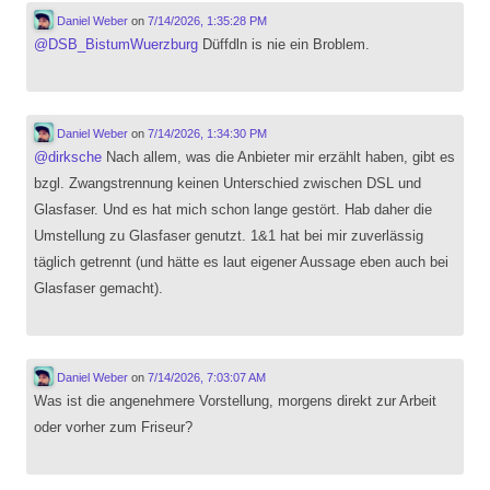
Daniel Weber
on
7/14/2026, 1:35:28 PM
@
DSB_BistumWuerzburg
Düffdln is nie ein Broblem.
Daniel Weber
on
7/14/2026, 1:34:30 PM
@
dirksche
Nach allem, was die Anbieter mir erzählt haben, gibt es
bzgl. Zwangstrennung keinen Unterschied zwischen DSL und
Glasfaser. Und es hat mich schon lange gestört. Hab daher die
Umstellung zu Glasfaser genutzt. 1&1 hat bei mir zuverlässig
täglich getrennt (und hätte es laut eigener Aussage eben auch bei
Glasfaser gemacht).
Daniel Weber
on
7/14/2026, 7:03:07 AM
Was ist die angenehmere Vorstellung, morgens direkt zur Arbeit
oder vorher zum Friseur?