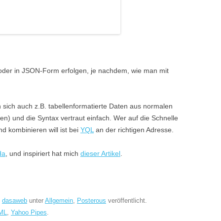
oder in JSON-Form erfolgen, je nachdem, wie man mit
n sich auch z.B. tabellenformatierte Daten aus normalen
 und die Syntax vertraut einfach. Wer auf die Schnelle
 kombinieren will ist bei
YQL
an der richtigen Adresse.
da
, und inspiriert hat mich
dieser Artikel
.
n
dasaweb
unter
Allgemein
,
Posterous
veröffentlicht.
ML
,
Yahoo Pipes
.