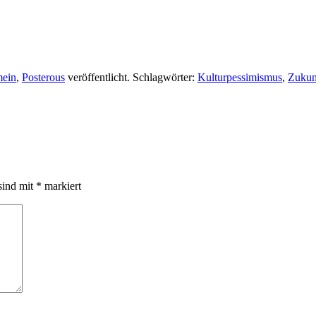
mein
,
Posterous
veröffentlicht. Schlagwörter:
Kulturpessimismus
,
Zukun
sind mit
*
markiert