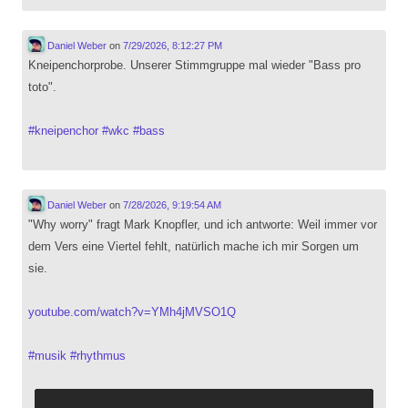
Daniel Weber
on
7/29/2026, 8:12:27 PM
Kneipenchorprobe. Unserer Stimmgruppe mal wieder "Bass pro
toto".
#
kneipenchor
#
wkc
#
bass
Daniel Weber
on
7/28/2026, 9:19:54 AM
"Why worry" fragt Mark Knopfler, und ich antworte: Weil immer vor
dem Vers eine Viertel fehlt, natürlich mache ich mir Sorgen um
sie.
youtube.com/watch?v=YMh4jMVSO1Q
#
musik
#
rhythmus