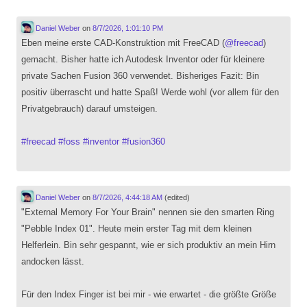
Daniel Weber
on
8/7/2026, 1:01:10 PM
Eben meine erste CAD-Konstruktion mit FreeCAD (
@
freecad
)
gemacht. Bisher hatte ich Autodesk Inventor oder für kleinere
private Sachen Fusion 360 verwendet. Bisheriges Fazit: Bin
positiv überrascht und hatte Spaß! Werde wohl (vor allem für den
Privatgebrauch) darauf umsteigen.
#
freecad
#
foss
#
inventor
#
fusion360
Daniel Weber
on
8/7/2026, 4:44:18 AM
(edited)
"External Memory For Your Brain" nennen sie den smarten Ring
"Pebble Index 01". Heute mein erster Tag mit dem kleinen
Helferlein. Bin sehr gespannt, wie er sich produktiv an mein Hirn
andocken lässt.
Für den Index Finger ist bei mir - wie erwartet - die größte Größe