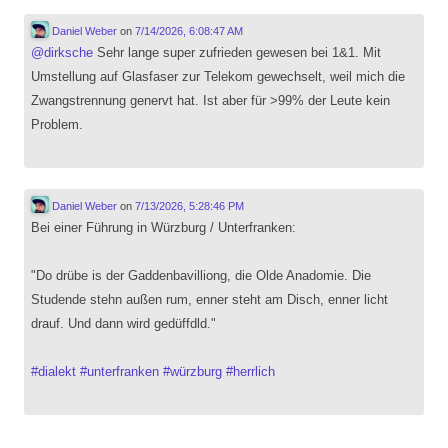
Daniel Weber
on
7/14/2026, 6:08:47 AM
@
dirksche
Sehr lange super zufrieden gewesen bei 1&1. Mit
Umstellung auf Glasfaser zur Telekom gewechselt, weil mich die
Zwangstrennung genervt hat. Ist aber für >99% der Leute kein
Problem.
Daniel Weber
on
7/13/2026, 5:28:46 PM
Bei einer Führung in Würzburg / Unterfranken:
"Do drübe is der Gaddenbavilliong, die Olde Anadomie. Die
Studende stehn außen rum, enner steht am Disch, enner licht
drauf. Und dann wird gedüffdld."
#
dialekt
#
unterfranken
#
würzburg
#
herrlich