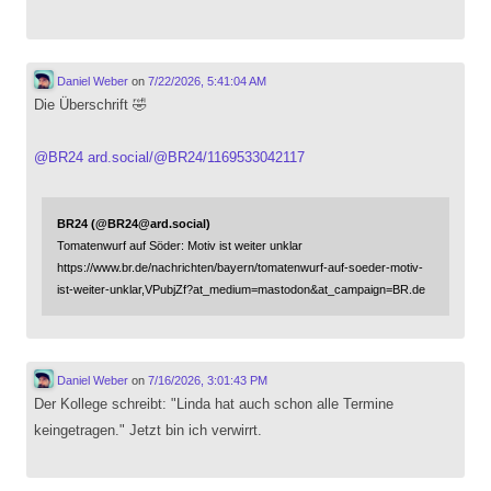
Daniel Weber
on
7/22/2026, 5:41:04 AM
Die Überschrift 🤣
@
BR24
ard.social/@BR24/1169533042117
BR24 (@BR24@ard.social)
Tomatenwurf auf Söder: Motiv ist weiter unklar
https://www.br.de/nachrichten/bayern/tomatenwurf-auf-soeder-motiv-
ist-weiter-unklar,VPubjZf?at_medium=mastodon&at_campaign=BR.de
Daniel Weber
on
7/16/2026, 3:01:43 PM
Der Kollege schreibt: "Linda hat auch schon alle Termine
keingetragen." Jetzt bin ich verwirrt.