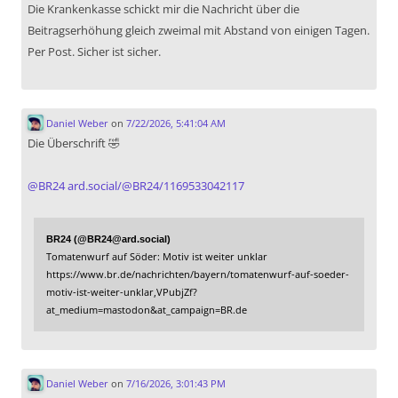
Die Krankenkasse schickt mir die Nachricht über die
Beitragserhöhung gleich zweimal mit Abstand von einigen Tagen.
Per Post. Sicher ist sicher.
Daniel Weber
on
7/22/2026, 5:41:04 AM
Die Überschrift 🤣
@
BR24
ard.social/@BR24/1169533042117
BR24 (@BR24@ard.social)
Tomatenwurf auf Söder: Motiv ist weiter unklar
https://www.br.de/nachrichten/bayern/tomatenwurf-auf-soeder-
motiv-ist-weiter-unklar,VPubjZf?
at_medium=mastodon&at_campaign=BR.de
Daniel Weber
on
7/16/2026, 3:01:43 PM