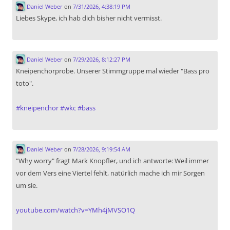
Daniel Weber
on
7/31/2026, 4:38:19 PM
Liebes Skype, ich hab dich bisher nicht vermisst.
Daniel Weber
on
7/29/2026, 8:12:27 PM
Kneipenchorprobe. Unserer Stimmgruppe mal wieder "Bass pro
toto".
#
kneipenchor
#
wkc
#
bass
Daniel Weber
on
7/28/2026, 9:19:54 AM
"Why worry" fragt Mark Knopfler, und ich antworte: Weil immer
vor dem Vers eine Viertel fehlt, natürlich mache ich mir Sorgen
um sie.
youtube.com/watch?v=YMh4jMVSO1Q