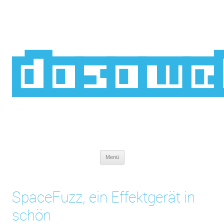
Zum
Inhalt
springen
dasawe
Menü
SpaceFuzz, ein Effektgerät in
schön