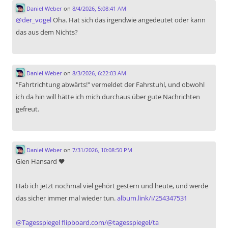
Daniel Weber
on
8/4/2026, 5:08:41 AM
@
der_vogel
Oha. Hat sich das irgendwie angedeutet oder kann
das aus dem Nichts?
Daniel Weber
on
8/3/2026, 6:22:03 AM
"Fahrtrichtung abwärts!" vermeldet der Fahrstuhl, und obwohl
ich da hin will hätte ich mich durchaus über gute Nachrichten
gefreut.
Daniel Weber
on
7/31/2026, 10:08:50 PM
Glen Hansard 🖤
Hab ich jetzt nochmal viel gehört gestern und heute, und werde
das sicher immer mal wieder tun.
album.link/i/254347531
@
Tagesspiegel
flipboard.com/@tagesspiegel/ta