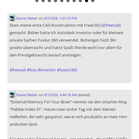
Daniel Weber
on
8/7/2026, 1:01:10 PM
Eben meine erste CAD-Konstruktion mit FreeCAD (
@
freecad
)
gemacht. Bisher hatte ich Autodesk Inventor oder für kleinere
private Sachen Fusion 360 verwendet. Bisheriges Fazit: Bin
positiv überrascht und hatte Spaß! Werde wohl (vor allem für
den Privatgebrauch) darauf umsteigen.
#
freecad
#
foss
#
inventor
#
fusion360
Daniel Weber
on
8/7/2026, 4:44:18 AM
(edited)
"External Memory For Your Brain" nennen sie den smarten Ring
"Pebble Index 01". Heute mein erster Tag mit dem kleinen
Helferlein. Bin sehr gespannt, wie er sich produktiv an mein Hirn
andocken lässt.