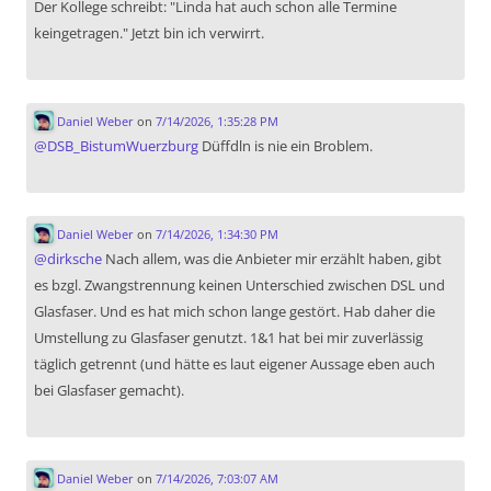
Der Kollege schreibt: "Linda hat auch schon alle Termine
keingetragen." Jetzt bin ich verwirrt.
Daniel Weber
on
7/14/2026, 1:35:28 PM
@
DSB_BistumWuerzburg
Düffdln is nie ein Broblem.
Daniel Weber
on
7/14/2026, 1:34:30 PM
@
dirksche
Nach allem, was die Anbieter mir erzählt haben, gibt
es bzgl. Zwangstrennung keinen Unterschied zwischen DSL und
Glasfaser. Und es hat mich schon lange gestört. Hab daher die
Umstellung zu Glasfaser genutzt. 1&1 hat bei mir zuverlässig
täglich getrennt (und hätte es laut eigener Aussage eben auch
bei Glasfaser gemacht).
Daniel Weber
on
7/14/2026, 7:03:07 AM