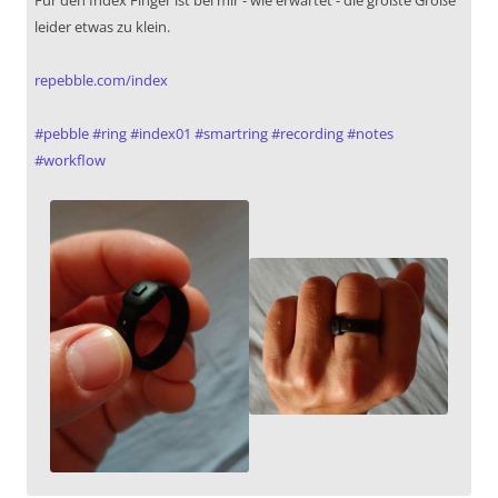
Für den Index Finger ist bei mir - wie erwartet - die größte Größe
leider etwas zu klein.
repebble.com/index
#
pebble
#
ring
#
index01
#
smartring
#
recording
#
notes
#
workflow