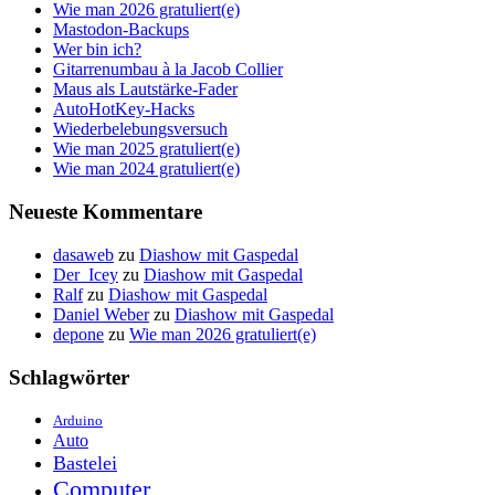
Wie man 2026 gratuliert(e)
Mastodon-Backups
Wer bin ich?
Gitarrenumbau à la Jacob Collier
Maus als Lautstärke-Fader
AutoHotKey-Hacks
Wiederbelebungsversuch
Wie man 2025 gratuliert(e)
Wie man 2024 gratuliert(e)
Neueste Kommentare
dasaweb
zu
Diashow mit Gaspedal
Der_Icey
zu
Diashow mit Gaspedal
Ralf
zu
Diashow mit Gaspedal
Daniel Weber
zu
Diashow mit Gaspedal
depone
zu
Wie man 2026 gratuliert(e)
Schlagwörter
Arduino
Auto
Bastelei
Computer