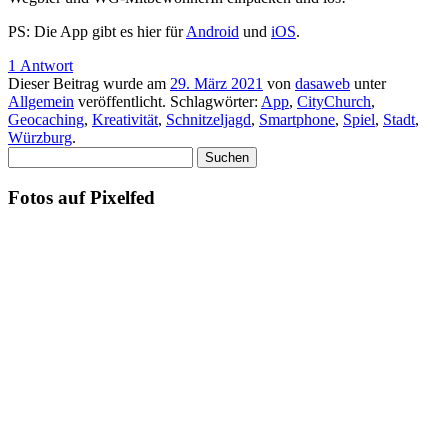
PS: Die App gibt es hier für
Android
und
iOS
.
1 Antwort
Dieser Beitrag wurde am
29. März 2021
von
dasaweb
unter
Allgemein
veröffentlicht. Schlagwörter:
App
,
CityChurch
,
Geocaching
,
Kreativität
,
Schnitzeljagd
,
Smartphone
,
Spiel
,
Stadt
,
Würzburg
.
Suchen
nach:
Fotos auf Pixelfed