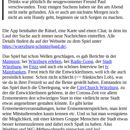
Drinks war plötzlich ihr neugewonnener Freund Paul
verschwunden. Trotz einigen Suchens haben sie ihn am Abend
nicht mehr gefunden. Als er auch am nächsten Morgen noch
nicht an sein Handy geht, beginnen sie sich Sorgen zu machen.
Die App beinhaltet die Rätsel, eine Karte und einen Chat, in dem im
Lauf der Suche auch immer neue Nachrichten eintreffen. Alle
Details findest du auf der Webseite zu dem Spiel unter
https://wuerzburg-schnitzeljagd.de/
.
Das Spiel hat schon Wellen geschlagen, es gab Berichte in der
Mainpost
, bei
Würzburg erleben
, bei
Radio Gong
, der
Stadt
Würzburg
, im
Frizz
und auch ein schönes Interview bei
tv
Mainfranken
. Freut mich für die EntwicklerInnen, weil ich die auch
persönlich kenne. Schon nicht schlecht (<= fränkisches Lob), was
sie da in ihrer Freizeit so auf die Beine gestellt haben. Entstanden ist
das Spiel durch die Überlegung, wie die
CityChurch Würzburg
, zu
der die EntwicklerInnen gehören, in der Corona-Zeit vor allem
Erstsemestern den schwierigen Start in eine vielleicht neue Stadt
etwas angenehmer gestalten könnte. Es gibt keine
Erstsemesterveranstaltungen, keine Erstsemesterspielchen, man lernt
seine Mitstudierenden kaum kennen etc. Und so hat man wenigstens
die Möglichkeit, mit einer kleinen Gruppe Menschen die Stadt etwas
besser kennenzulernen und dabei noch Spaß zu haben. Also
Wegbier und WG-MitbewohnerIn einpacken und los!