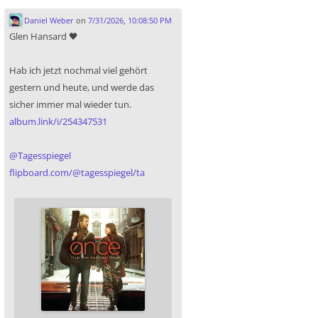
Daniel Weber
on
7/31/2026, 10:08:50 PM
Glen Hansard 🖤
Hab ich jetzt nochmal viel gehört
gestern und heute, und werde das
sicher immer mal wieder tun.
album.link/i/254347531
@
Tagesspiegel
flipboard.com/@tagesspiegel/ta