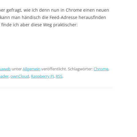
ber gefragt, wie ich denn nun in Chrome einen neuen
r kann man händisch die Feed-Adresse herausfinden
finde ich aber diese Weg praktischer:
saweb
unter
Allgemein
veröffentlicht. Schlagwörter:
Chrome
,
eader
,
ownCloud
,
Raspberry Pi
,
RSS
.