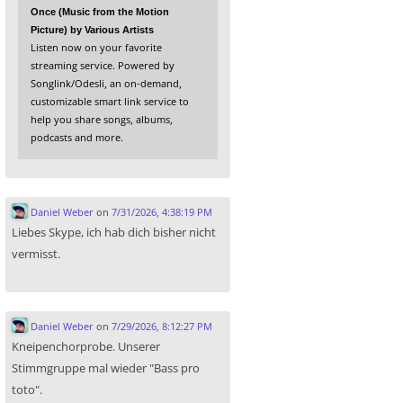
Once (Music from the Motion
Picture) by Various Artists
Listen now on your favorite
streaming service. Powered by
Songlink/Odesli, an on-demand,
customizable smart link service to
help you share songs, albums,
podcasts and more.
Daniel Weber
on
7/31/2026, 4:38:19 PM
Liebes Skype, ich hab dich bisher nicht
vermisst.
Daniel Weber
on
7/29/2026, 8:12:27 PM
Kneipenchorprobe. Unserer
Stimmgruppe mal wieder "Bass pro
toto".