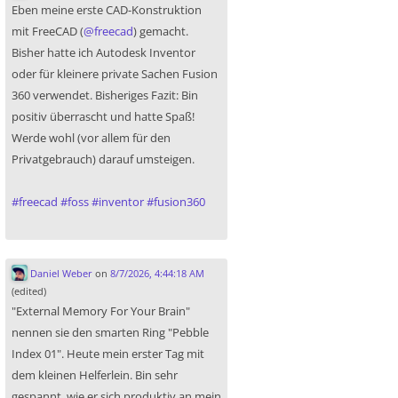
Eben meine erste CAD-Konstruktion
mit FreeCAD (
@
freecad
) gemacht.
Bisher hatte ich Autodesk Inventor
oder für kleinere private Sachen Fusion
360 verwendet. Bisheriges Fazit: Bin
positiv überrascht und hatte Spaß!
Werde wohl (vor allem für den
Privatgebrauch) darauf umsteigen.
#
freecad
#
foss
#
inventor
#
fusion360
Daniel Weber
on
8/7/2026, 4:44:18 AM
(edited)
"External Memory For Your Brain"
nennen sie den smarten Ring "Pebble
Index 01". Heute mein erster Tag mit
dem kleinen Helferlein. Bin sehr
gespannt, wie er sich produktiv an mein