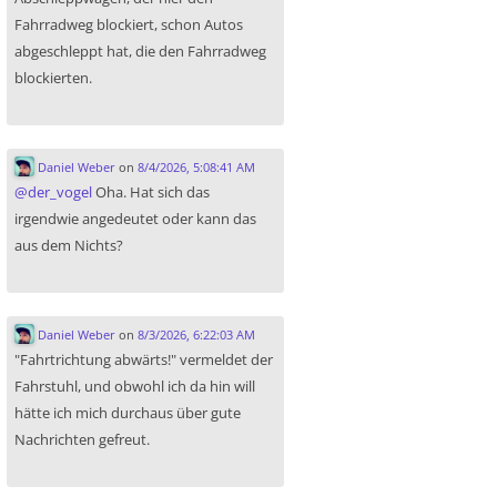
Fahrradweg blockiert, schon Autos
abgeschleppt hat, die den Fahrradweg
blockierten.
Daniel Weber
on
8/4/2026, 5:08:41 AM
@
der_vogel
Oha. Hat sich das
irgendwie angedeutet oder kann das
aus dem Nichts?
Daniel Weber
on
8/3/2026, 6:22:03 AM
"Fahrtrichtung abwärts!" vermeldet der
Fahrstuhl, und obwohl ich da hin will
hätte ich mich durchaus über gute
Nachrichten gefreut.